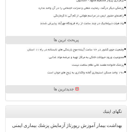
برقراری پرواز مستقیم مشهد - استانبول
پزشکی دیگر درآمد، رضایت شغلی و منزلت اجتماعی را در آن واحد ندارد
راهنمای حضور ایمن در مراسم طولانی از کم آبی تا گرمازدگی
۲۵ هیأت دیپلماتیک در چند ساعت از راه فرودگاه مهرآباد پذیرش شدند
پربحث ترین ها
وضعیت جوی کشور در ۷۲ ساعت آینده موج بارندگی های تابستانه در راه ۱۱ استان
ممنوعیت ورود حیوانات خانگی به مراکز تهیه و عرضه مواد غذایی
پزشک خانواده مقصد غائی نظام سلامت نیست
۱۹۰ واحد مسکن استیجاری آماده واگذاری به زوج های جوان است
جدیدترین ها
تگهای اپتیك
بهداشت
بیمار
آموزش
رپورتاژ
آزمایش
پزشك
بیماری
ایمنی