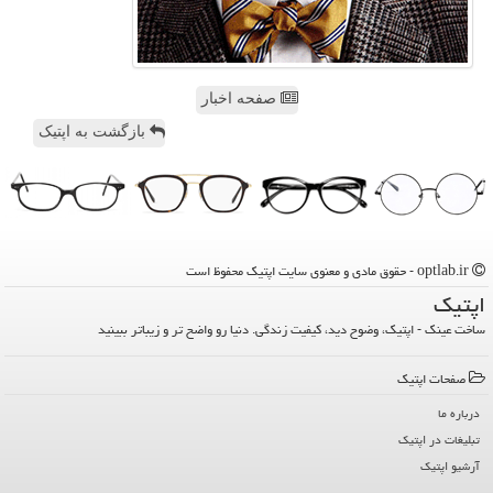
صفحه اخبار
بازگشت به اپتیک
optlab.ir - حقوق مادی و معنوی سایت اپتیك محفوظ است
اپتیك
ساخت عینک - اپتیک، وضوح دید، کیفیت زندگی. دنیا رو واضح تر و زیباتر ببینید
صفحات اپتیك
درباره ما
تبلیغات در اپتیك
آرشیو اپتیك