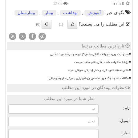
1375
5
/
5.0
تگهای خبر:
آموزش
,
بهداشت
,
بیمار
,
بیمارستان
این مطلب را می پسندید؟
(0)
(1)
X
تازه ترین مطالب مرتبط
ممنوعیت ورود حیوانات خانگی به مراکز تهیه و عرضه مواد غذایی
پزشک خانواده مقصد غائی نظام سلامت نیست
نقش سابقه خانوادگی در خطر ژنتیکی سرطان سینه
مخالفت شدید یک فوق تخصص روماتولوژی با برخی داروهای چاقی
نظرات بینندگان در مورد این مطلب
نظر شما در مورد این مطلب
نام:
ایمیل:
نظر: