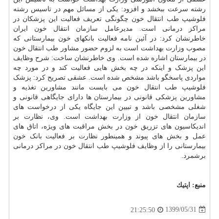
رشته سرعت ببخشد و افزود: یکی از مسائل مهم در تاسیس رشته
فلوشیپ طب انتقال خون چگونگی تعریف فعالیت این پزشکان در
مراکز درمانی است. مدیرعامل
سازمان
انتقال خون ایران
خاطرنشان کرد: در آئین نامه فعالیت بانکهای خون بیمارستانی که
مصوب وزارت بهداشت است به لزوم حضور مشاور طب انتقال خون
در بیمارستان اشاره شده است. وی خاطرنشان ساخت: شرح وظایف
این پزشک و اینکه در چه بخش هایی فعالیت کند و در مورد چه
مواردی پاسخگو باشد مشخص شده است. عشقی تصریح کرد: پزشک
فلوشیپ طب انتقال خون می بایست مانند مشاورین تغذیه و
مشاورین پزشکی قانونی در بیمارستان ها دارای جایگاهی قانونی و
شغلی مشخصی باشد و تبیین این جایگاه یکی از درخواست های
سازمان انتقال خون از وزارت بهداشت است. وی، نظارت بر
اندیکاسیون های تزریق خون در بخش مراقبت های ویژه، اتاق های
عمل و بخش های پیوند و همینطور نظارت بر فعالیت بانک خون
بیمارستانی را از وظایف فلوشیپ طب انتقال خون در مراکز درمانی
برشمرد.
منبع:
اپتیك
1399/05/31
21:25:50