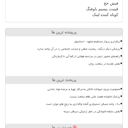
فیش حج
قیمت بیسیم باوفنگ
کوتاه کننده لینک
پربیننده ترین ها
برقراری پرواز مستقیم مشهد - استانبول
پزشکی دیگر درآمد، رضایت شغلی و منزلت اجتماعی را در آن واحد ندارد
راهنمای حضور ایمن در مراسم طولانی از کم آبی تا گرمازدگی
نقش تغذیه در سلامت روان
پربحث ترین ها
ممنوعیت ورود حیوانات خانگی به مراکز تهیه و عرضه مواد غذایی
پزشک خانواده مقصد غائی نظام سلامت نیست
۱۹۰ واحد مسکن استیجاری آماده واگذاری به زوج های جوان است
نقش سابقه خانوادگی در خطر ژنتیکی سرطان سینه
جدیدترین ها