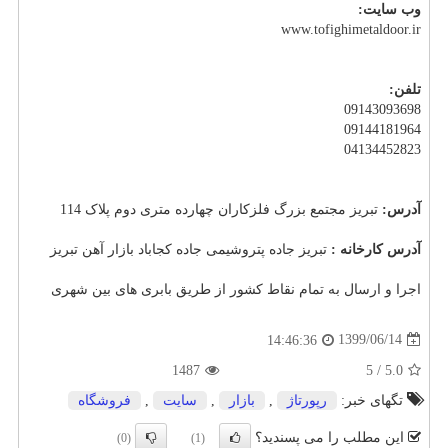
وب سایت:
www.tofighimetaldoor.ir
تلفن:
09143093698
09144181964
04134452823
آدرس:
تبریز مجتمع بزرگ فلزکاران چهارده متری دوم پلاک 114
آدرس کارخانه :
تبریز جاده پتروشیمی جاده کجاباد بازار آهن تبریز
اجرا و ارسال به تمام نقاط کشور از طریق بابری های بین شهری
1399/06/14
14:46:36
1487
5
/
5.0
تگهای خبر:
رپورتاژ
,
بازار
,
سایت
,
فروشگاه
این مطلب را می پسندید؟
(0)
(1)