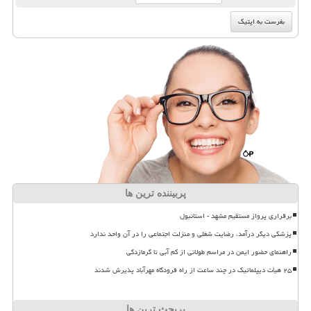
پربیننده ترین ها
برقراری پرواز مستقیم مشهد - استانبول
پزشکی دیگر درآمد، رضایت شغلی و منزلت اجتماعی را در آن واحد ندارد
راهنمای حضور ایمن در مراسم طولانی از کم آبی تا گرمازدگی
۲۵ هیأت دیپلماتیک در چند ساعت از راه فرودگاه مهرآباد پذیرش شدند
پربحث ترین ها