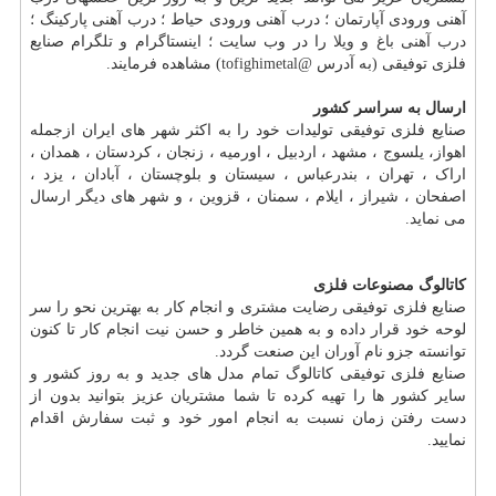
آهنی ورودی آپارتمان ؛ درب آهنی ورودی حیاط ؛ درب آهنی پارکینگ ؛
درب آهنی باغ و ویلا
را در وب سایت ؛ اینستاگرام و تلگرام صنایع
فلزی توفیقی (به آدرس
@tofighimetal
) مشاهده فرمایند.
ارسال به سراسر کشور
صنایع فلزی توفیقی تولیدات خود را به اکثر شهر های ایران ازجمله
اهواز، یلسوج ، مشهد ، اردبیل ، اورمیه ، زنجان ، کردستان ، همدان ،
اراک ، تهران ، بندرعباس ، سیستان و بلوچستان ، آبادان ، یزد ،
اصفحان ، شیراز ، ایلام ، سمنان ، قزوین ، و شهر های دیگر ارسال
می نماید.
کاتالوگ مصنوعات فلزی
صنایع فلزی توفیقی رضایت مشتری و انجام کار به بهترین نحو را سر
لوحه خود قرار داده و به همین خاطر و حسن نیت انجام کار تا کنون
توانسته جزو نام آوران این صنعت گردد.
صنایع فلزی توفیقی کاتالوگ تمام مدل های جدید و به روز کشور و
سایر کشور ها را تهیه کرده تا شما مشتریان عزیز بتوانید بدون از
دست رفتن زمان نسبت به انجام امور خود و ثبت سفارش اقدام
نمایید.