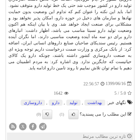
تولید دارو در کشور موجب شد حتی یک خط تولید دارو متوقف نشود.
اما، باید این نکته را عنوان کنم که تداوم این وضعیت بدون حمایت
نهادها و سازمان های دخیل در حوزه دارو، امکان پذیر نخواهد بود و
مشکلاتی برای صنعت ایجاد خواهد شد. وی با بیان اینکه هم اکنون
وضعیت تولید دارو نسبتا مناسب می باشد، اظهار داشت: انبارهای
دارو برای دو سه ماه آینده وضعیت مناسبی دارند، اما نگران آینده
هستیم. رئیس سندیکای صاحبان صنایع داروهای انسانی ایران، اضافه
کرد: از بانک مرکزی و وزارت صمت درخواست داریم توجه ویژه ای
به صنعت داروسازی کشور داشته باشند، چونکه دارو یک کالای
حیاتیست که جایگزین ندارد. وی اشاره کرد: به مردم اطمینان می
دهیم با تمام توان تلاش نماییم تا روند تامین دارو ادامه یابد.
1399/06/16
22:56:57
1642
5
/
5.0
تگهای خبر:
بهداشت
,
تولید
,
دارو
,
داروسازی
این مطلب را می پسندید؟
(0)
(1)
X
تازه ترین مطالب مرتبط