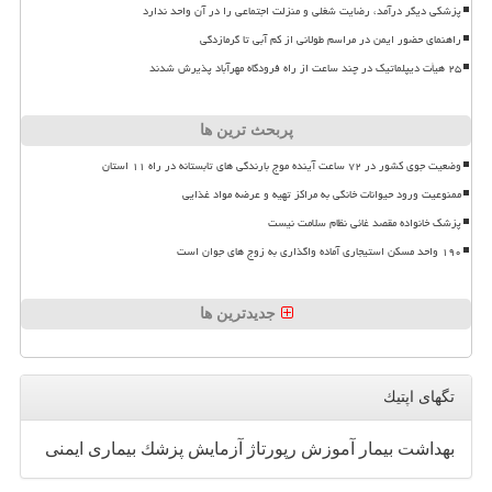
پزشکی دیگر درآمد، رضایت شغلی و منزلت اجتماعی را در آن واحد ندارد
راهنمای حضور ایمن در مراسم طولانی از کم آبی تا گرمازدگی
۲۵ هیأت دیپلماتیک در چند ساعت از راه فرودگاه مهرآباد پذیرش شدند
پربحث ترین ها
وضعیت جوی کشور در ۷۲ ساعت آینده موج بارندگی های تابستانه در راه ۱۱ استان
ممنوعیت ورود حیوانات خانگی به مراکز تهیه و عرضه مواد غذایی
پزشک خانواده مقصد غائی نظام سلامت نیست
۱۹۰ واحد مسکن استیجاری آماده واگذاری به زوج های جوان است
جدیدترین ها
تگهای اپتیك
بهداشت
بیمار
آموزش
رپورتاژ
آزمایش
پزشك
بیماری
ایمنی