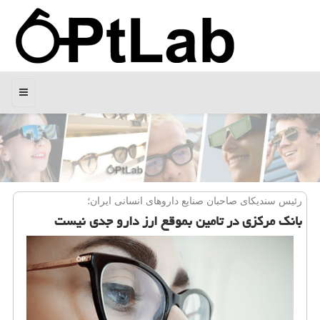
منو
رئیس سندیكای صاحبان صنایع داروهای انسانی ایران؛
بانك مركزی در تامین بموقع ارز دارو جدی نیست