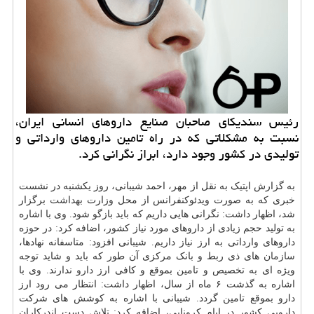
رئیس سندیكای صاحبان صنایع داروهای انسانی ایران،
نسبت به مشكلاتی كه در راه تامین داروهای وارداتی و
تولیدی در كشور وجود دارد، ابراز نگرانی كرد.
به گزارش اپتیک به نقل از مهر، احمد شیبانی، روز یکشنبه در نشست
خبری که به صورت ویدئوکنفرانس از محل وزارت
بهداشت
برگزار
شد، اظهار داشت: نگرانی هایی داریم که باید بازگو شود. وی با اشاره
به تولید حجم زیادی از داروهای مورد نیاز کشور، اضافه کرد: در حوزه
داروهای وارداتی به ارز نیاز داریم. شیبانی افزود: متاسفانه نهادها،
سازمان
های ذی ربط و بانک مرکزی آن طور که باید و شاید توجه
ویژه ای به تخصیص و تامین بموقع و کافی ارز
دارو
ندارند. وی با
اشاره به گذشت ۶ ماه از سال، اظهار داشت: انتظار می رود ارز
دارو بموقع تامین گردد. شیبانی با اشاره به کوشش های شرکت
دارویی کشور در ایام کرونایی، اضافه کرد: تلاش دست اندرکاران