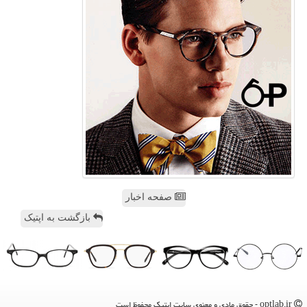
صفحه اخبار
بازگشت به اپتیک
optlab.ir - حقوق مادی و معنوی سایت اپتیك محفوظ است