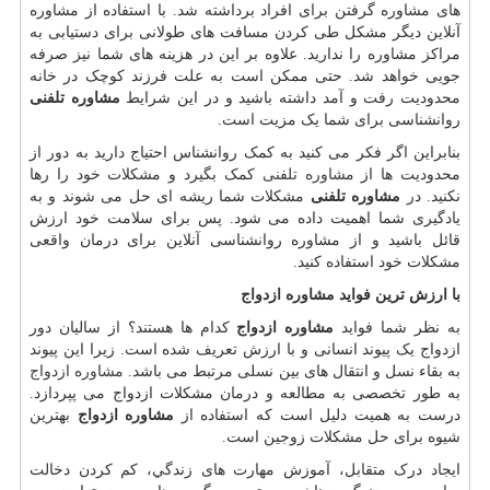
های مشاوره گرفتن برای افراد برداشته شد. با استفاده از مشاوره
آنلاین دیگر مشکل طی کردن مسافت های طولانی برای دستیابی به
مراکز مشاوره را ندارید. علاوه بر این در هزینه های شما نیز صرفه
جویی خواهد شد. حتی ممکن است به علت فرزند کوچک در خانه
محدودیت رفت و آمد داشته باشید و در این شرایط
مشاوره تلفنی
روانشناسی برای شما یک مزیت است.
بنابراین اگر فکر می کنید به کمک روانشناس احتیاج دارید به دور از
محدودیت ها از
مشاوره تلفنی
کمک بگیرد و مشکلات خود را رها
نکنید. در
مشاوره تلفنی
مشکلات شما ریشه ای حل می شوند و به
یادگیری شما اهمیت داده می شود. پس برای سلامت خود ارزش
قائل باشید و از مشاوره روانشناسی آنلاین برای درمان واقعی
مشکلات خود استفاده کنید.
با ارزش ترین فواید مشاوره ازدواج
به نظر شما فواید
مشاوره ازدواج
کدام ها هستند؟ از سالیان دور
ازدواج یک پیوند انسانی و با ارزش تعریف شده است. زیرا این پیوند
به بقاء نسل و انتقال های بین نسلی مرتبط می باشد.
مشاوره ازدواج
به طور تخصصی به مطالعه و درمان مشکلات ازدواج می پپردازد.
درست به همیت دلیل است که استفاده از
مشاوره ازدواج
بهترین
شیوه برای حل مشکلات زوجین است.
ایجاد درک متقابل، آموزش مهارت های زندگي، کم کردن دخالت