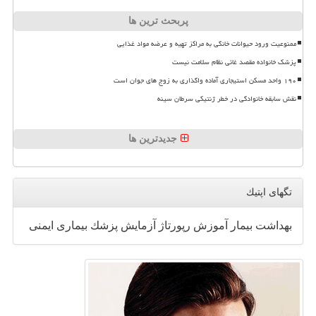
پربحث ترین ها
ممنوعیت ورود حیوانات خانگی به مراکز تهیه و عرضه مواد غذایی
پزشک خانواده مقصد غائی نظام سلامت نیست
۱۹۰ واحد مسکن استیجاری آماده واگذاری به زوج های جوان است
نقش سابقه خانوادگی در خطر ژنتیکی سرطان سینه
جدیدترین ها
تگهای اپتیك
بهداشت
بیمار
آموزش
رپورتاژ
آزمایش
پزشك
بیماری
ایمنی