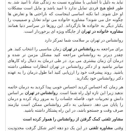
نباید به دلیل نا آشنایی با مشاوره نسبت به زندگی شاد نا امید شد. به
طور قطع هیچ فردی تمایل ندارد نا امید باشد و مایل است مشکلات
او حل شوند. اما نکته اساسی اینجاست که ناراحتی ها و تعارض ها
چگونه حل می شوند؟ مشاوره خانواده می تواند تعادل و صمیمیت را
یکبار دیگر به خانواده ها بازگرداند. این روزها در سراسر دنیا همانند
مشاوره خانواده در تهران
از جایگاه ویژه ای برخوردار است.
روانشناس در تهران بر سلامت شما تمرکز دارد
برای مراجعه به
روانشناس در تهران
زمان مناسبی را انتخاب کنید. هر
چقدر دیرتر به روانشناس مراجعه کنید مشکل مزمن تر شده و
درمان آن زمان بیشتری می برد. در طی درمان به دنبال راه کارهای
میانبر نباشید و از دکتر
روانشناس در تهران
انتظارات منطقی داشته
باشید. روند پیشرفت خود را ارزیابی کنید اما طول درمان را به عهده
دکتر روانشناس خود بگذارید.
هر زمان که احساس کردید احساس خوبی پیدا کردید به درمان خاتمه
ندهید زیرا این تازه اول راه شما است.
روانشناس در تهران
بر اساس
دانش و تجربیات خود، فاصله جلسات را به مرور زیاد کرده و درمان
را پایان می دهد. دستیابی به دکتر روانشناس ممکن است نیازمند
صرف وقت و جستجو باشد، در این راه پشتکار داشته باشید.
مشاور تلفنی کمک گرفتن از روانشناس را هموار کرده است
وقتی
مشاوره تلفنی
در این یک دو دهه اخیر شکل گرفت محدودیت