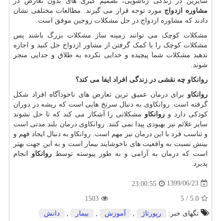
سایرین در زندگی زناشویی، تصميم گیری های بدون تعارض در
مشاوره ازدواج
مورد توجه قرار می گیرند. مطالعات مختلفی نشان
دادند که مشاوره ازدواج در حل مشکلات زوجین موفق است.
مشکلات کوچک می توانند زمینه ساز مشکلات بزرگ باشند پس
مشکلات کوچک را با کمک گرفتن از مشاور ازدواج حل کنید و اجازه
ندهید مشکلات شما پیچیده و خدایی نکرده به طلاق و جدایی منجر
شوند.
روانکاو چه نقشی در زندگی افراد ایفا می کند؟
روانکاو
برای درمان عمیق ترین تعارض های ناخودآگاه افراد شکل
گرفته است. روانکاوی به دنبال سرنخ هایی است که ریشه در دوران
کودکی دارد و
روانکاو
مشکلاتی را آشکار می کند که تا حل نشوند
سایر علائم نیز بهبودی پیدا نمی کنند. روانکاوی درمان بلند مدتی است
و تناسب فرد با این درمان نیز مهم است.
روانکاو
به دنبال ایجاد فهم و
بینش نسبت به واقعیت های ناخوشایند بیمار است و به این جهت بهتر
است که درمان به آرامی و به طور پیوسته توسط
روانکاو
انجام
پذیرد.
1399/06/23
23:00:55
1503
5
/
5.0
تگهای خبر:
رپورتاژ
,
آموزش
,
بیمار
,
دانش