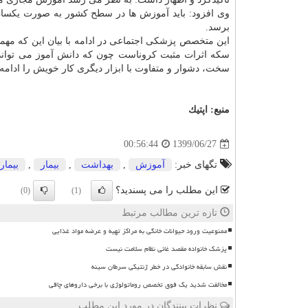
وی افزود: باید آموزش ها در سطح کشور به صورت یکسان 
برسد.
این متخصص پزشکی اجتماعی در ادامه با بیان این که مهمت
سکه اثرات مثبت کروناست چون که دانش آموز می تواند 
سخت، دشوار و متفاوت با ابزار دیگری کار خویش را ادامه 
منبع:
اپتیك
1399/06/27
00:56:44
تگهای خبر:
آموزش
,
بهداشت
,
بیمار
,
بیمار
این مطلب را می پسندید؟
(0)
(1)
تازه ترین مطالب مرتبط
ممنوعیت ورود حیوانات خانگی به مراکز تهیه و عرضه مواد غذایی
پزشک خانواده مقصد غائی نظام سلامت نیست
نقش سابقه خانوادگی در خطر ژنتیکی سرطان سینه
مخالفت شدید یک فوق تخصص روماتولوژی با برخی داروهای چاقی
نظرات بینندگان در مورد این مطلب