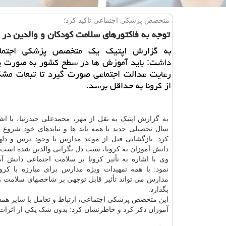
متخصص پزشكی اجتماعی تاكید كرد؛
توجه به فاكتورهای سلامت كودكان و والدین در ب
به گزارش اپتیك یك متخصص پزشكی اجتماعی
داشت: باید آموزش ها در سطح كشور به صورت یك
رعایت عدالت اجتماعی صورت گیرد تا تبعات مشك
از كرونا به حداقل برسد.
به گزارش اپتیک به نقل از مهر، محمدعلی حیدرنیا، با اشا
سال تحصیلی جدید با همه باید ها و نبایدهای خود شروع 
کرد: بازگشایی قبل از موعد مدارس با وجود ترس و دلهره
دانش
آموزان به کرونا، سبب دل نگرانی والدین شده است.
وی با اشاره به تأثیر کرونا بر سلامت اجتماعی دانش آم
نمود: با همه تمهیدات ویژه مدارس برای مبارزه با کرون
مدارس می تواند تأثیر قابل توجهی بر شاخصهای سلامت ر
بگذارد.
این متخصص پزشکی اجتماعی، ارتباط و تعامل با سایر هم
آموزان ذکر کرد و خاطرنشان کرد: بدون شک یکی از اثرات 