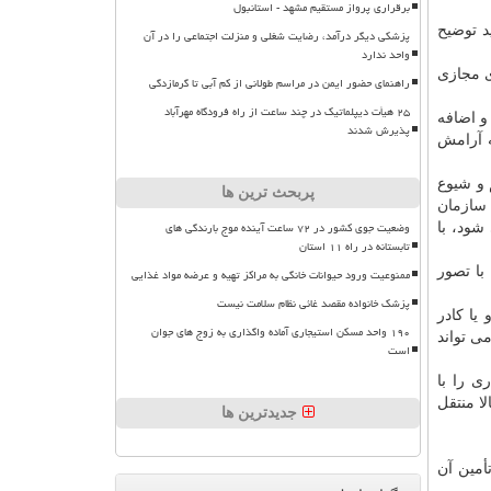
برقراری پرواز مستقیم مشهد - استانبول
د توضیح
پزشکی دیگر درآمد، رضایت شغلی و منزلت اجتماعی را در آن
واحد ندارد
ی مجازی
راهنمای حضور ایمن در مراسم طولانی از کم آبی تا گرمازدگی
۲۵ هیأت دیپلماتیک در چند ساعت از راه فرودگاه مهرآباد
و اضافه
پذیرش شدند
ه آرامش
 و شیوع
پربحث ترین ها
سازمان
وضعیت جوی کشور در ۷۲ ساعت آینده موج بارندگی های
ود، با
تابستانه در راه ۱۱ استان
با تصور
ممنوعیت ورود حیوانات خانگی به مراکز تهیه و عرضه مواد غذایی
پزشک خانواده مقصد غائی نظام سلامت نیست
یا کادر
۱۹۰ واحد مسکن استیجاری آماده واگذاری به زوج های جوان
ی تواند
است
ی را با
ا منتقل
جدیدترین ها
أمین آن