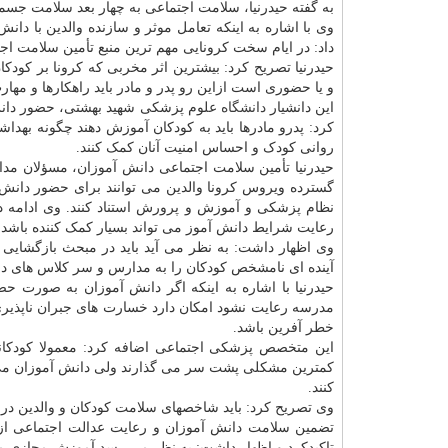
به گفته حیدرنیا، سلامت اجتماعی به چهار بعد سلامت جس
وی با اشاره به اینکه تعامل موثر و سازنده والدین با دا
داد: در ایام سخت کرونایی مهم ترین منبع تأمین سلامت اجت
حیدرنیا تصریح کرد: بیشترین اثر مخربی که کرونا بر کودکا
و یا حضوری است ازاین رو پدر و مادر باید راهکارها و مه
این دانشیار
دانشگاه
علوم پزشکی شهید بهشتی، حضور دانش 
کرد: پدرو مادرها باید به کودکان آموزش دهند چگونه بهد
روانی کودک و احساس امنیت آنان کمک کنند.
حیدرنیا تأمین سلامت اجتماعی دانش آموزان، مسؤلان مدار
گسترده ویروس کرونا والدین می توانند برای حضور دان
نظام پزشکی و آموزش و پرورش استناد کنند. وی ادامه
رعایت شرایط دانش آموز می تواند بسیار کمک کننده باشد.
وی اظهار داشت: به نظر می آید باید در مبحث بازگشایی
آینده ای نامشخص کودکان را به مدارس و سر کلاس های د
حیدرنیا با اشاره به اینکه اگر دانش آموزان به صورت ح
مدرسه رعایت نشود امکان دارد خسارت های جبران ناپذیری
خطر آفرین باشد.
این متخصص پزشکی اجتماعی اضافه کرد: معمولا کودکانی که
کمترین مشکلی پشت سر می گذارند ولی دانش آموزان می توان
کنند.
وی تصریح کرد: باید شاخصهای سلامت کودکان و والدین در ب
تضمین سلامت دانش آموزان و رعایت عدالت اجتماعی از جا
تاکیدکرد و اظهار داشت: به نظر می رسد آموزش مجازی می