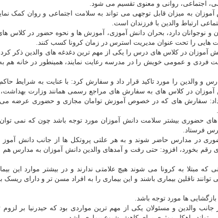
می، اجتماعی، روانی و معنوی تقسیم می شود.
نش آموزان به میزان قابل توجهی می تواند به سلامت اجتماعی و روان کمک نمای
ماعی ارتباط والدین با فرزندان است.
ن و نوجوانان دارد، بحران دانش آموزی،
آموزش
ها و نحوه حضور در کلاس ها
ارت هایی را تحت عنوان مدیریت استرس در زمان کرونا کسب کنند.
آموزان در کلاس های درس را یکی از مهم ترین دغدغه های والدین ذکر کرد 
اشت فردی و عمومی خویش را در مدرسه رعایت نمایند، همینطور در خانه هم ب
س و والدین را مورد تاکید قرار داد و سفارش کرد: با عنایت به شرایط حاکم
ش آموزان در کلاس های به سفارش های مراجع رسمی همانند وزارت
بهداشت
،
 داد: سفارش های که در خصوص آموزش توامان مجازی و حضوری عرضه می ش
 های حضوری بیشتر سلامت دانش آموزان مورد توجه باشد چون که نمی توان 
رس فرستاد.
ضوری در مدارس حاضر شوند و به هر علتی پروتکل ها از جانب دانش آموز و 
 رقم بخورد، افزود: حتی رفت و آمدهای والدین دانش آموزان به مدارس هم م
 مبتلا به کرونا می شوند هیچ علامتی ندارند و در بیشتر موارد این بیمار
ند ناقلین بیماری باشند و این بیماری را به افراد مسن تر و دارای ریسک بال
ازگشایی ها مورد توجه باشد.
نب والدین و مسئولان یکی از مهم ترین مواردی بود که حیدرنیا بر لزوم ت
 تواند راهکار موثری برای کاهش شیوع بیماری باشد.