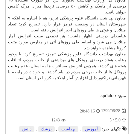
معاون کل وزارت
بهداشت
یادآوری کرد: در صورت استفاده ۹۵
درصدی از ماسک و کاهش ۵۰ درصدی ترددها میزان مرگ کاهش
خواهد یافت.
معاون بهداشت
دانشگاه
علوم پزشکی تبریز، هم با اشاره به اینکه ۹
شهرستان استان در وضعیت قرمز قرار دارد، تصریح کرد: تعداد
مبتلایان و فوتی ها طی روزهای اخیر افزایش یافته است.
عباسعلی درستی اظهار داشت: هر تجمعی سبب افزایش آمار
مبتلایان می شود و اساسا طی روزهای آتی در مدارس موارد مثبت
کرونا مشاهده خواهد شد.
معاون بهداشت دانشگاه علوم پزشکی تبریز، تصریح کرد: با وجود
رعایت هفتاد درصدی پروتکل های بهداشتی از جانب مردم، اتفاقات
هفته های گذشته همچون افزایش مسافرت ها به استان، عدم رعایت
پروتکل ها از جانب برخی مردم در ایام گذشته و حوادث در رابطه با
قهرمانی تراکتور دلیل افزایش آمار ابتلاء به کرونا در استان است.
منبع:
optlab.ir
1399/06/28
20:48:16
1243
5
/
5.0
تگهای خبر:
آموزش
,
بهداشت
,
پزشك
,
دانش