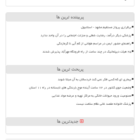
پربیننده ترین ها
برقراری پرواز مستقیم مشهد - استانبول
پزشکی دیگر درآمد، رضایت شغلی و منزلت اجتماعی را در آن واحد ندارد
راهنمای حضور ایمن در مراسم طولانی از کم آبی تا گرمازدگی
۲۵ هیأت دیپلماتیک در چند ساعت از راه فرودگاه مهرآباد پذیرش شدند
پربحث ترین ها
بیماری ای که کسی فکر نمی کند خردسالان به آن مبتلا شوند
وضعیت جوی کشور در ۷۲ ساعت آینده موج بارندگی های تابستانه در راه ۱۱ استان
ممنوعیت ورود حیوانات خانگی به مراکز تهیه و عرضه مواد غذایی
پزشک خانواده مقصد غائی نظام سلامت نیست
جدیدترین ها