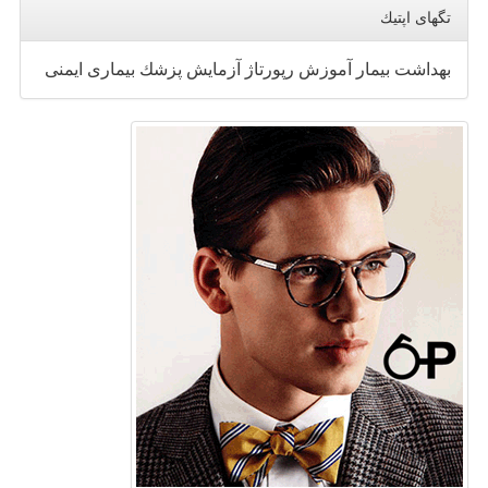
تگهای اپتیك
بهداشت
بیمار
آموزش
رپورتاژ
آزمایش
پزشك
بیماری
ایمنی