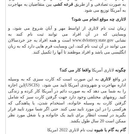
به صورت تصادفی و از طریق
قرعه کشی
بین متقاضیان به مهاجرت
به آمریکا توزیع می شود.
لاتاری چه موقع انجام می شود؟
زمان
ثبت نام لاتاری
از اواسط مهر و آبان شروع می شود، و
وبسایتی که در آن افراد می توانند ثبت نام کنند به
نشانی
www.dvlottery.state.gov
است و همه افراد به جز خردسالان
می توانند در آن ثبت نام کنند، این وبسایت فرم هایی دارد که به زبان
انگلیسی می باشد و افراد موظفند تا آنها را تکمیل کنند.
چگونه
لاتاری آمریکا
واقعا کار می کند؟
در واقع
لاتاری
به این صورت است که کارت سبزی که به وسیله
اداره مهاجرت و شهروندی آمریکا تایید می شود،
(USCIS)
این اجازه
را به شما می دهد که به صورت دائم در آمریکا کار کرده و زندگی
کنید. روشهای مختلفی وجود دارد جهت گرفتن کارت سبز که شامل
گرفتن کارت به وسیله خانواده، استخدام شدن، یا پناهندگی که
هرکسی را در این مورد تایید نمی کنند. حتی اگر شما مورد تایید قرار
بگیرید در لیست انتظار برای تایید یک خانواده و یا شغل مورد نظر
ممکن است 20 سال طول بکشد.
گام به گام با شیوه
ثبت نام لاتاری 2022 امریکا