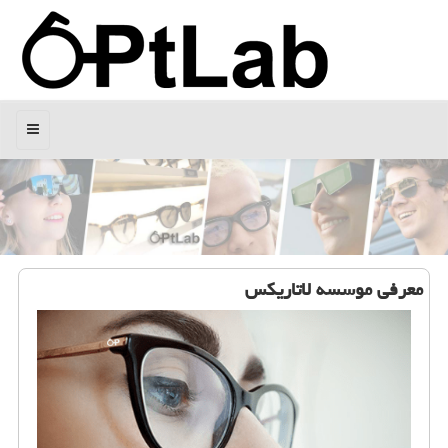
منو
معرفی موسسه لاتاریكس