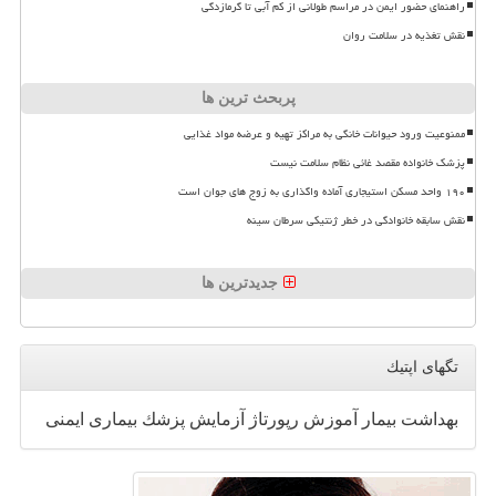
راهنمای حضور ایمن در مراسم طولانی از کم آبی تا گرمازدگی
نقش تغذیه در سلامت روان
پربحث ترین ها
ممنوعیت ورود حیوانات خانگی به مراکز تهیه و عرضه مواد غذایی
پزشک خانواده مقصد غائی نظام سلامت نیست
۱۹۰ واحد مسکن استیجاری آماده واگذاری به زوج های جوان است
نقش سابقه خانوادگی در خطر ژنتیکی سرطان سینه
جدیدترین ها
تگهای اپتیك
بهداشت
بیمار
آموزش
رپورتاژ
آزمایش
پزشك
بیماری
ایمنی