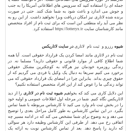
جمله ای را استفاده کنید که سرویس های اطلاعاتی آمریکا را به جنب
و جوش می اندازد و باعث شود به شما شک کنند. حتی در صورت
برنده شده لاتاری نیز امکان دریافت ویزا نخواهید داشت. از این رو به
نظر می آید راه منطقی این است که برای ثبت نام از افراد متخصص
مانند کارشناسان سایت
https://lotteryx.ir
استفاده کرد.
شیوه
رزرو و ثبت نام لاتاری
در سایت لاتاریکس
ثبت نام در لاتاری مانند امضا کردن یک قرارداد حقوقی است. آیا همه
شما اطلاع کافی از موارد قانونی و حقوقی دارید؟ مسلما نه. در
زندگی روزمره خودمان نیز هرگاه به کوچکترین مشکل حقوقی
برخورد می کنیم سریعا به دنبال یک وکیل یا فردی می گردیم که از
حقوق چیزی بداند. بنابراین چرا در امضای یک قرارداد حقوقی که می
تواند زندگی ما را عوض کند از این افراد متخصص استفاده نکنیم؟
این دلایل کاری می کند که بخواهیم
شیوه ثبت نام در لاتاری
را از دید
لاتاریکس نگاه کنیم. شما در مرحله اول اطلاعات عمومی و اولیه خود
را در بخش ثبت نام وارد می کنید تا کارشناس مربوطه با شما تماس
بگیرد. در این تماس کارشناس به طور کامل مراحل بعدی را توضیح
می دهد و به وضوح برای شما مشخص می کند که در ادامه مسیر چه
اتفاقی رخ می دهد. از طرفی این کارشناس وظیفه دارد هر سوالی
که دارید را پاسخ دهد. بعد از تماس کارشناس نوبت به ارائه یک