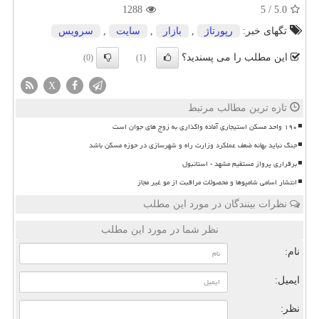
1288
5
/
5.0
تگهای خبر:
رپورتاژ
,
بازار
,
سایت
,
سرویس
این مطلب را می پسندید؟
(0)
(1)
X
تازه ترین مطالب مرتبط
۱۹۰ واحد مسکن استیجاری آماده واگذاری به زوج های جوان است
جنگ نباید بهانه ضعف عملکرد وزارت راه و شهرسازی در حوزه مسکن باشد
برقراری پرواز مستقیم مشهد - استانبول
انتشار اسامی شامپوها و محصولات مراقبت از مو غیر مجاز
نظرات بینندگان در مورد این مطلب
نظر شما در مورد این مطلب
نام:
ایمیل:
نظر: