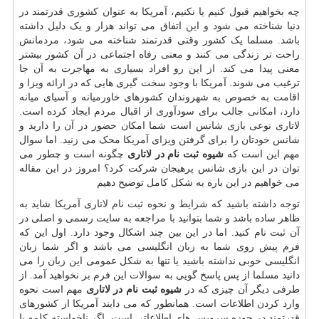
چه بخواهیم قبول کنیم یا نکنیم، آمریکا به عنوان کشوری قدرتمند در
دنیا شناخته می شود و این اتفاق می تواند هزار و یک دلیل داشته
باشد. مسلما یک کشور وقتی قدرتمند شناخته می شود، مردمانش
راحت تر زندگی می کنند و معنی رفاه اجتماعی در آن کشور بیشتر
معنی پیدا می کند. از این رو افراد بسیاری به مهاجرت به آن جا
ترغیب می شوند. آمریکا با وجود سخت گیری هایی که در ارائه ویزا و
اقامت به خصوص به شهروندان کشورهای خاورمیانه و آسیای میانه
دارد، امکانی جالب برای سودآوری از اقبال مردم ایجاد کرده است.
لاتاری نوعی بازی شانس است شما امکان حضور در آن را دارید و
شانس خودتان را برای گرفتن ویزای آمریکا محک می زنید. اما سوال
مهم این است که
شیوه ثبت نام در لاتاری
چگونه است و چطور می
توان در این بازی شانس پرهیجان شرکت کرد؟ امروز در این مقاله
می خواهیم در این باره به شکل کامل توضیح دهیم
توجه داشته باشید که
شرایط و نحوه ثبت نام لاتاری آمریکا
شاید به
ظاهر ساده باشد و شما بتوانید با مراجعه به سایت رسمی و اصلی در
آن ثبت نام کنید. اما در این بین چند اشکال وجود دارد. اول این که
فرم پیش روی شما به زبان انگلیسی می باشد و اگر شما زبان
انگلیسی خوبی نداشته باشید یا تنها به شکل عمومی این زبان را می
دانید مسلما از پس پاسخ گویی به سوالات این فرم بر نخواهید آمد. از
طرفی دیگر آن چیزی که در
شیوه ثبت نام در لاتاری
مهم است نحوه
وارد کردن اطلاعات است. همانطور که می دایند آمریکا از کشورهای
قدرتمند در حوزه سرویس های اطلاعاتی است. اگر ناخواسته کلمه یا