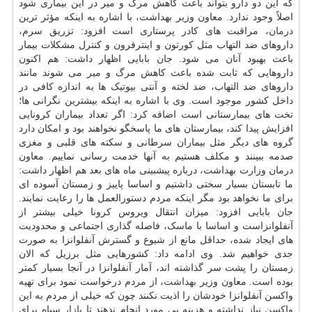
که این دو دارو بتواند باعث کاهش مرگ و میر در این بیماری شود
اصلاً وجود ندارد. معاون وزیر بهداشت، با اشاره به اینکه مؤثر ترین
درمان
، مراقبت های کادر پرستاری است افزود: تزریق سرم،
داروهای ضد التهاب مثل کورتون و اینترفرون و کنترل مشکلات بیمار
باعث بهبود آنان می شود. جان بابایی اظهار داشت: هم اکنون
داروهایی که ثابت شده باعث کاهش مرگ و میر می شوند مانند
داروهای ضد التهاب، ضد لخته و آنتی بیوتیک ها به اندازه کافی در
داخل کشور موجود است. وی با اشاره به اینکه بیشترین نگرانی ها؛
تخت های بیمارستانی است اضافه کرد: اگر تعداد بیماران کرونایی
افزایش پیدا کند، بیمارستان های ما پاسخگو نخواهند بود و امکان دارد
گروه های دیگر مثل بیماران سرطانی و سکته های قلبی و مغزی
صدمه ببینند و مکلف هستیم به آنها خدمت رسانی نماییم. معاون
درمان وزارت بهداشت، درباره پیشبینی ماه های بعد هم اظهار داشت:
ما تابستان بسیار سختی داشتیم و اساسا پاییز و زمستان آسوده ای
برای ما نخواهد بود مگر اینکه مردم دستورالعمل ها را رعایت نمایند.
جان بابایی افزود: میزان انتقال ویروس کرونا خیلی بیشتر از
آنفلوانزاست و اساسا با ماسک، فاصله گذاری اجتماعی و محدودیت
های ایجاد شده، حداقل مانع از شیوع و گسترش آنفلوانزا به صورت
جدی خواهیم شد. وی ادامه داد: کشورهایی مثل برزیل که الان
زمستان را پشت سر گذاشته اند، آمار آنفلوانزا در آنجا بسیار کمتر
بوده است. معاون وزیر
بهداشت
، از مردم درخواست نمود برای تهیه
واکسن آنفلوانزا خودشان را اذیت نکنند چون که خیلی از مردم به این
واکسن نیاز نداشته و هزینه بی مورد انجام ندهند تا
بازار
سیاه برای