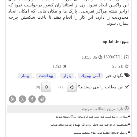
این واکسن ایجاد نشود. وی از استانداران کشور درخواست نمود که
اواخر هفته مراکز تفریحی، پارک ها و مکان هایی که امکان ایجاد
محدودیت را دارد، این کار را انجام دهند تا باعث شکستن چرخه
بیماری شوند.
منبع:
optlab.ir
1399/07/11
13:55:06
1253
5
/
5.0
تگهای خبر:
آنتی بیوتیك
,
بازار
,
بهداشت
,
بیمار
این مطلب را می پسندید؟
(0)
(1)
X
تازه ترین مطالب مرتبط
بیماری ای که کسی فکر نمی کند خردسالان به آن مبتلا شوند
ممنوعیت ورود حیوانات خانگی به مراکز تهیه و عرضه مواد غذایی
پزشک خانواده مقصد غائی نظام سلامت نیست