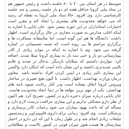
متوسط در هر استان بین ۷۰ تا ۸۰ جلسه داشت و رئیس جمهور هم
در ستاد ملی کرونا حداقل هفته ای دو بار جلسه رسمی و چند جلسه
کارشناسی دارد. وی افزود: حالا ستاد ملی کرونا به نقطه ای رسید
که می خواهد محدودیت های بیشتری را ایجاد کند و مقرر است
اختیارات استانداران در این حوزه بیشتر شود. جان بابایی با اشاره به
اینکه اغلب مدارس به صورت مجازی در حال برگزاری است، اظهار
داشت:
دانشگاه
ها هم این گونه است، اما متأسفانه مسافرت ها و
برگزاری مراسم ها بی رویه است که شنبه تصمیماتی در اینباره
گرفته می شود. وی با اشاره به اینکه در موارد زیادی از کادر
بیمارستانی دو بار و حتی سه بار به بیماری کرونا مبتلا شدند، اضافه
کرد: مواردی داشتیم که مبتلایان باردیگر، بدحال تر شدند و علایم
بالینی شدیدتری داشتند و این نشان داده است که امکان دارد واکسن
این بیماری تاثیر زیادی در ایمن کردن افراد نداشته باشد. معاون
درمان وزارت بهداشت، اظهار داشت: تا کنون هیچ تغییری در ساختار
ویروس کرونا اتفاق نیفتاده است ودر کنار رعایت شیوه نامه های
بهداشتی، یکی از مهم ترین مؤلفه ها در دنیا؛ ایجاد محدودیت هاست.
جان بابایی درباره میزان ذخیره
دارو
در کشور، تصریح کرد: هم اکنون
از نظر دارو مشکلی نداریم و این بیماری مراقبت درست لازم دارد و
مسأله ای که باعث بهبود بیماران می شود زحمات کادر پرستاری و
پزشکان است. وی افزود: زمانی برای داروی فاویپیراویر و رمدیسیور
تبلیغات زیادی انجام شد و در طول زمان با این که این دارو در اختیار
بیمارستان ها هست هنوز میزان فوتی در کشور بالاست و مطالعاتی