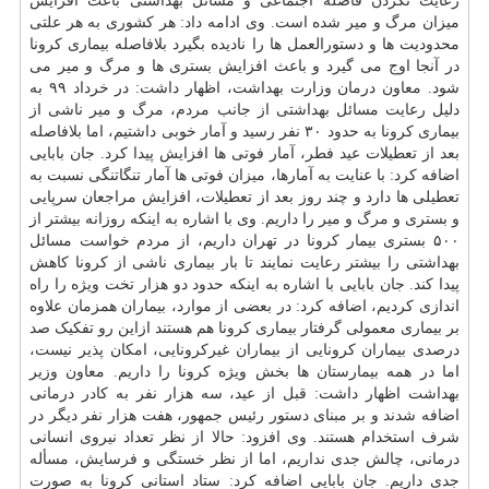
رعایت نکردن فاصله اجتماعی و مسائل بهداشتی باعث افزایش
میزان مرگ و میر شده است. وی ادامه داد: هر کشوری به هر علتی
محدودیت ها و دستورالعمل ها را نادیده بگیرد بلافاصله بیماری کرونا
در آنجا اوج می گیرد و باعث افزایش بستری ها و مرگ و میر می
شود. معاون درمان وزارت بهداشت، اظهار داشت: در خرداد ۹۹ به
دلیل رعایت مسائل بهداشتی از جانب مردم، مرگ و میر ناشی از
بیماری کرونا به حدود ۳۰ نفر رسید و آمار خوبی داشتیم، اما بلافاصله
بعد از تعطیلات عید فطر، آمار فوتی ها افزایش پیدا کرد. جان بابایی
اضافه کرد: با عنایت به آمارها، میزان فوتی ها آمار تنگاتنگی نسبت به
تعطیلی ها دارد و چند روز بعد از تعطیلات، افزایش مراجعان سرپایی
و بستری و مرگ و میر را داریم. وی با اشاره به اینکه روزانه بیشتر از
۵۰۰ بستری بیمار کرونا در تهران داریم، از مردم خواست مسائل
بهداشتی را بیشتر رعایت نمایند تا بار بیماری ناشی از کرونا کاهش
پیدا کند. جان بابایی با اشاره به اینکه حدود دو هزار تخت ویژه را راه
اندازی کردیم، اضافه کرد: در بعضی از موارد، بیماران همزمان علاوه
بر بیماری معمولی گرفتار بیماری کرونا هم هستند ازاین رو تفکیک صد
درصدی بیماران کرونایی از بیماران غیرکرونایی، امکان پذیر نیست،
اما در همه بیمارستان ها بخش ویژه کرونا را داریم. معاون وزیر
بهداشت اظهار داشت: قبل از عید، سه هزار نفر به کادر درمانی
اضافه شدند و بر مبنای دستور رئیس جمهور، هفت هزار نفر دیگر در
شرف استخدام هستند. وی افزود: حالا از نظر تعداد نیروی انسانی
درمانی، چالش جدی نداریم، اما از نظر خستگی و فرسایش، مسأله
جدی داریم. جان بابایی اضافه کرد: ستاد استانی کرونا به صورت