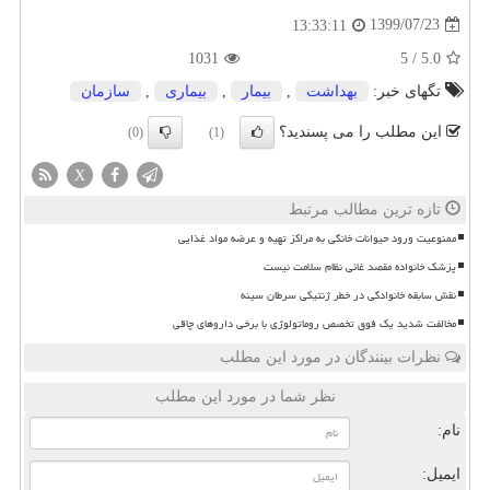
1399/07/23
13:33:11
1031
5
/
5.0
تگهای خبر:
بهداشت
,
بیمار
,
بیماری
,
سازمان
این مطلب را می پسندید؟
(0)
(1)
X
تازه ترین مطالب مرتبط
ممنوعیت ورود حیوانات خانگی به مراکز تهیه و عرضه مواد غذایی
پزشک خانواده مقصد غائی نظام سلامت نیست
نقش سابقه خانوادگی در خطر ژنتیکی سرطان سینه
مخالفت شدید یک فوق تخصص روماتولوژی با برخی داروهای چاقی
نظرات بینندگان در مورد این مطلب
نظر شما در مورد این مطلب
نام:
ایمیل: