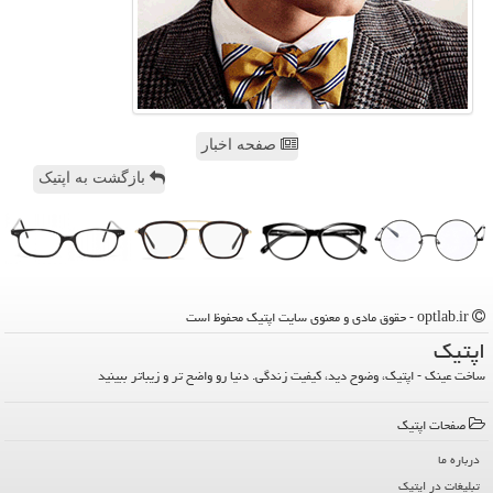
صفحه اخبار
بازگشت به اپتیک
optlab.ir - حقوق مادی و معنوی سایت اپتیك محفوظ است
اپتیك
ساخت عینک - اپتیک، وضوح دید، کیفیت زندگی. دنیا رو واضح تر و زیباتر ببینید
صفحات اپتیك
درباره ما
تبلیغات در اپتیك