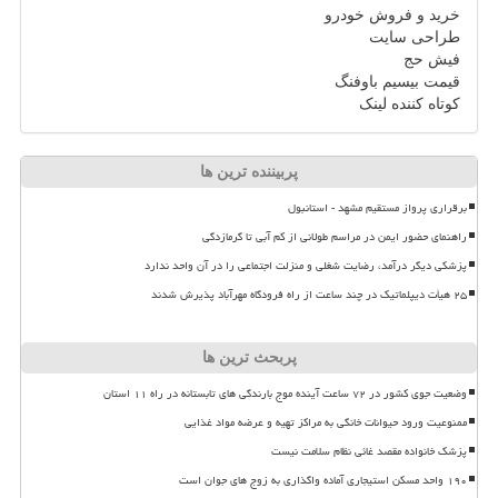
خرید و فروش خودرو
طراحی سایت
فیش حج
قیمت بیسیم باوفنگ
کوتاه کننده لینک
پربیننده ترین ها
برقراری پرواز مستقیم مشهد - استانبول
راهنمای حضور ایمن در مراسم طولانی از کم آبی تا گرمازدگی
پزشکی دیگر درآمد، رضایت شغلی و منزلت اجتماعی را در آن واحد ندارد
۲۵ هیأت دیپلماتیک در چند ساعت از راه فرودگاه مهرآباد پذیرش شدند
پربحث ترین ها
وضعیت جوی کشور در ۷۲ ساعت آینده موج بارندگی های تابستانه در راه ۱۱ استان
ممنوعیت ورود حیوانات خانگی به مراکز تهیه و عرضه مواد غذایی
پزشک خانواده مقصد غائی نظام سلامت نیست
۱۹۰ واحد مسکن استیجاری آماده واگذاری به زوج های جوان است