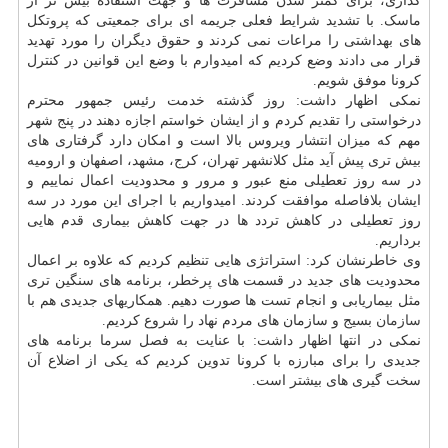
گذاری، برای کمتر شدن مسافرت ها و جهت استفاده بیش تر از
ماسک. با تشدید شرایط فعلی جریمه ای برای جمعیتی که پروتکل
های بهداشتی را مراعات نمی کردند و حقوق دیگران را مورد تهدید
قرار می دادند وضع کردیم که امیدوارم با وضع این قوانین در کنترل
کرونا موفق شویم.
نمکی اظهار داشت: روز گذشته خدمت رئیس جمهور محترم
درخواستی را تقدیم کردم و از ایشان خواستم اجازه دهند در پنج شهر
مهم که میزان انتشار ویروس بالا است و امکان دارد گرفتاری های
بیش تری پیش آید مثل کلانشهر تهران، کرج، مشهد، اصفهان و ارومیه
در سه روز تعطیلی منع عبور و مرور و محدودیت اعمال نماییم و
ایشان بلافاصله موافقت کردند. امیدواریم با اجرای این مورد در سه
روز تعطیلی در کاهش تردد ها در جهت کاهش بیماری قدم هایی
برداریم.
وی خاطرنشان کرد: استراتژی هایی تنظیم کردیم که علاوه بر اعمال
محدودیت های جدید در قسمت های پرخطر، برنامه های سنگین تری
مثل بیماریابی و انجام تست ها صورت دهیم. همکاریهای جدیدی هم با
سازمان
بسیج و سازمان های مردم نهاد را شروع کردیم.
نمکی در انتها اظهار داشت: با عنایت به فصل سرما برنامه های
جدیدی را برای مبارزه با کرونا تدوین کردیم که یکی از اضلاع آن
سخت گیری های بیشتر است.