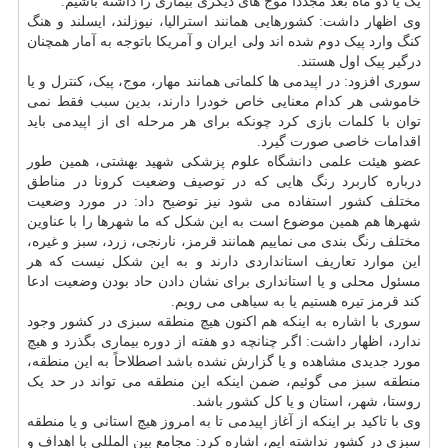
یک یا دو ماه بعد مجدداً موج های دیگری بیماری را داشته باشیم.
وی اظهار داشت: کشورهایی همانند استرالیا، نیوزلند، ایسلند و هنگ
کنگ وارد پیک دوم شده اند ولی ایران و آمریکا باتوجه به آمار همچنان
درگیر پیک اول هستند.
سوری افزود: در اپیدمی ها کلماتی همانند مهار، موج، پیک، کنترل و یا
خاموشی هر کدام معنایی خاص خودرا دارند، بدین سبب فقط نمی
توان با کلمات بازی کرد چونکه برای هر مرحله ای از اپیدمی باید
اقدامات خاصی صورت گیرد.
عضو هیئت علمی دانشگاه علوم پزشکی شهید بهشتی، همین طور
درباره کاربرد رنگ هایی که در توصیف وضعیت کرونا در مناطق
مختلف کشور استفاده می شود نیز توضیح داد: در مورد وضعیت
شهرها هم همین موضوع است به این شکل که ما شهرها را با عناوین
مختلف رنگ بندی می نماییم همانند قرمز، نارنجی، زرد، سبز و غیره،
این موارد تعاریف استانداردی دارند و به این شکل نیست که هر
مسئول محلی و یا استانداری برای نشان دادن حاد بودن وضعیت ادعا
کند قرمز تیره هستیم یا به سیاهی می رویم.
سوری با اشاره به اینکه هم اکنون هیچ منطقه سبزی در کشور وجود
ندارد، اظهار داشت: اگر چنانچه دو هفته از دوره بیماری بگذرد و هیچ
مورد جدیدی مشاهده و یا گزارش نشده باشد اصطلاحاً به این منطقه،
منطقه سبز می گوئیم، ضمن اینکه این منطقه می تواند در حد یک
روستا، شهر، استان و یا کل کشور باشد.
وی با تاکید بر اینکه از آغاز اپیدمی تا به امروز هیچ استانی و یا منطقه
سبزی در کشور نداشته ایم، اشاره کرد: مجامع بین المللی با اهداف و