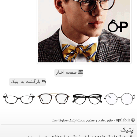
صفحه اخبار
بازگشت به اپتیک
optlab.ir - حقوق مادی و معنوی سایت اپتیك محفوظ است
اپتیك
ساخت عینک - اپتیک، وضوح دید، کیفیت زندگی. دنیا رو واضح تر و زیباتر ببینید