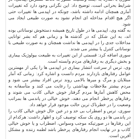
شرایط بحرانی است، توضیح داد: این نگرانی وجود دارد که تغییرات
آماری همچنان ادامه داشته باشد، چونکه در اپیدمی ها تغییرات حتی
اگر هیچ اقدام مداخله ای انجام نشود به صورت طبیعی ایجاد می
شود.
به گفته وی، اپیدمی ها در طول تاریخ همیشه دستخوش نوساناتی بوده
اند، به این شکل که در گذشته ها و زمانی هم که بشر توانایی
مداخلات جدی را در اپیدمی ها نداشت همچنان و به صورت طبیعی با
نوساناتی کنترل یا بیشتر می شدند.
سوری اضافه کرد: قسمتی از این تغییرات به طبیعت بیولوژیک بیماری
و بخش دیگری به رفتارهای مردم وابسته است.
وی، ترس از سرعت انتشار بیماری در اپیدمی ها را یکی از مهمترین
عوامل رفتارهای بازدارند مردم دانست و اشاره کرد: زمانی که آمار
مبتلایان و مرگ و میرها بالامی روند ترس افراد بیشتر می شود و
مردم بیشتر ملاحظات بهداشتی را رعایت می کنند و متأسفانه به
محض کاهش آمارها مردم گرفتار خوش خیالی کاذب می شوند و
رفتارهای پرخطر انجام می دهند، خوش خیالی در پاندمی ها بمراتب
وضعیت را در خطرناک ترین حالت موجود قرار خواهد داد.
سوری، ترس و اضطراب بی حد و در عین حال خوش خیالی کاذب را
در پاندمی ها دو روی یک سکه توصیف کرد و اظهار داشت: هرکدام از
این رفتارها در صورتیکه موجب وسواس، اضطراب و یا خوش خیالی
کاذب و در نهایت انجام رفتارهای پرخطر باشد لطمه زننده و مشکل
آفرین است.