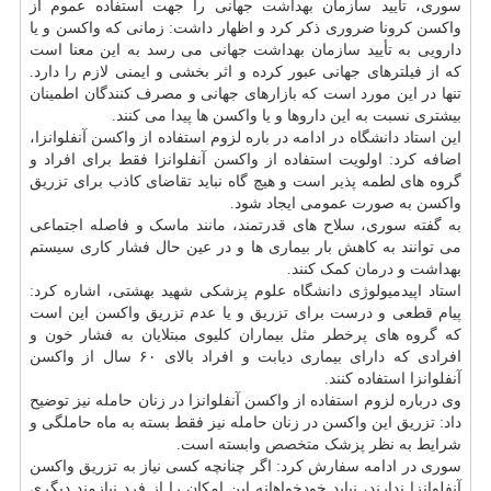
سوری، تأیید سازمان
بهداشت
جهانی را جهت استفاده عموم از
واکسن کرونا ضروری ذکر کرد و اظهار داشت: زمانی که واکسن و یا
دارویی به تأیید سازمان بهداشت جهانی می رسد به این معنا است
که از فیلترهای جهانی عبور کرده و اثر بخشی و ایمنی لازم را دارد.
تنها در این مورد است که بازارهای جهانی و مصرف کنندگان اطمینان
بیشتری نسبت به این داروها و یا واکسن ها پیدا می کنند.
این استاد دانشگاه در ادامه در باره لزوم استفاده از واکسن آنفلوانزا،
اضافه کرد: اولویت استفاده از واکسن آنفلوانزا فقط برای افراد و
گروه های لطمه پذیر است و هیچ گاه نباید تقاضای کاذب برای تزریق
واکسن به صورت عمومی ایجاد شود.
به گفته سوری، سلاح های قدرتمند، مانند ماسک و فاصله اجتماعی
می توانند به کاهش بار بیماری ها و در عین حال فشار کاری سیستم
بهداشت و
درمان
کمک کنند.
استاد اپیدمیولوژی دانشگاه علوم پزشکی شهید بهشتی، اشاره کرد:
پیام قطعی و درست برای تزریق و یا عدم تزریق واکسن این است
که گروه های پرخطر مثل بیماران کلیوی مبتلایان به فشار خون و
افرادی که دارای بیماری دیابت و افراد بالای ۶۰ سال از واکسن
آنفلوانزا استفاده کنند.
وی درباره لزوم استفاده از واکسن آنفلوانزا در زنان حامله نیز توضیح
داد: تزریق این واکسن در زنان حامله نیز فقط بسته به ماه حاملگی و
شرایط به نظر پزشک
متخصص
وابسته است.
سوری در ادامه سفارش کرد: اگر چنانچه کسی نیاز به تزریق واکسن
آنفلوانزا ندارند، نباید خودخواهانه این امکان را از فرد نیازمند دیگری