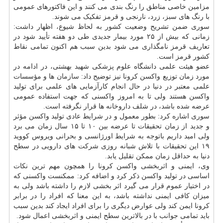
مزامین خاصی مناطق را رنگ بندی می کنند و این فاکتورهای عمومی
با رنگ های سبز، زرد، نارنجی و قرمز تفکیک می شوند.
سوری ضمن تشریح وضعیت کشور به لحاظ شیوع، اظهار داشت:
زمانی که بیش از ۲۵ مورد بیمار جدیدی طی دو هفته تأیید شود در
تعاریف قرمز نامگذاری می شود بدین سبب هم اکنون تمامی نقاط
کشور قرمز است.
عضو هیئت علمی دانشگاه علوم پزشکی شهید بهشتی، در ادامه در
مورد زمان توزیع واکسن کرونا نیز توضیح داد:
سازمان
ها و مؤسسات
علمی معتبر در دنیا در حال انجام کارآزمایی های علمی برای تولید
واکسن هستند ولی تا به امروز واکسنی که جهت استفاده عمومی
عرضه شده باشد، در شلف داروخانه ها قرار نگرفته است.
سوری اشاره کرد: بطور معمول و در شرایط عادی تولید واکسن مؤثر
و جدید از زمان تحقیقات تا عرضه بین ۱۰ تا ۱۵ سال زمان می برد
ولی امید داریم باتوجه به شرایط اورژانسی و بحرانی ویروس کووید
۱۹ این تحقیقات با تلاش شبانه روزی شرکت های دارویی در سطح
دنیا به حداقل زمان ممکن تقلیل یابد.
وی، ایمنی و اثربخشی واکسن کرونا را همچون مهم ترین نکات
اساسی در تولید واکسن ذکر کرد و اضافه کرد: ممکنست واکسنی که
در اختیار عموم قرار می گیرد اثر بخشی لازم را داشته باشد ولی به
میزان کافی ایمنی نداشته باشد، به این معنا که افراد را در برابر
کرونا ایمن کند ولی عوارض دیگری را برای افراد ایجاد کند بدین سبب
باید تمامی جوانب با در بالاترین سطح ایمنی و اثربخشی اعمال شود.