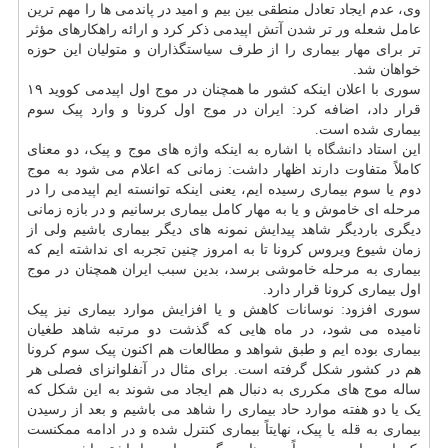
وی، عدم ایجاد تعادل منطقی بین بیم و امید در پاندمی ها را مهم ترین
عامل شعله ور تر شدن آتش اپیدمی ذکر کرد و ارائه راهکارهای مؤثر
تر برای مهار بیماری را از طرف سیاستگذاران و متولیان این حوزه
خواهان شد.
سوری با اعلان اینکه کشور ما همچنان در موج اول اپیدمی کووید ۱۹
قرار داد، اضافه کرد: ایران در موج اول کرونا و وارد پیک سوم
بیماری شده است.
این استاد
دانشگاه
با اشاره به اینکه واژه های موج و پیک، دو معنای
کاملاً متفاوت دارند اظهار داشت: زمانی که اعلام می شود به موج
دوم یا سوم بیماری رسیده ایم، یعنی اینکه توانسته ایم اپیدمی را در
مرحله ای خاموش و یا به مهار کامل بیماری برسانیم و در بازه زمانی
دیگری باردیگر شاهد پیدایش نمونه های دیگر بیماری باشیم ولی از
زمان شیوع ویروس کرونا تا به امروز چنین تجربه ای نداشته ایم که
بیماری به مرحله خاموشی برسد، بدین سبب ایران همچنان در موج
اول بیماری کرونا قرار دارد.
سوری افزود: نوسانات کاهش و یا افزایش موارد بیماری نیز پیک
نامیده می شود، در ماه هایی که گذشت دو مرتبه شاهد طغیان
بیماری بوده ایم و طبق شواهد و مطالعات هم اکنون پیک سوم کرونا
هم در کشور شکل گرفته است. برای مثال در آنفلوانزای فصلی هر
ساله موج های مکرری به دنبال هم ایجاد می شوند به این شکل که
یک یا دو هفته موارد حاد بیماری را شاهد می باشیم و بعد از رسیدن
بیماری به قله یا پیک، نهایتاً بیماری کنترل شده و در ادامه ممکنست