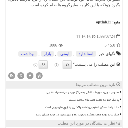
بگیرد چونکه با این کار به سایرگروه ها ظلم کرده است.
منبع:
optlab.ir
1399/07/24
11:16:16
1006
5
/
5.0
تگهای خبر:
استاندارد
,
ایمنی
,
بازار
,
بهداشت
این مطلب را می پسندید؟
(0)
(1)
X
تازه ترین مطالب مرتبط
ممنوعیت ورود حیوانات خانگی به مراکز تهیه و عرضه مواد غذایی
پزشک خانواده مقصد غائی نظام سلامت نیست
۱۹۰ واحد مسکن استیجاری آماده واگذاری به زوج های جوان است
جنگ نباید بهانه ضعف عملکرد وزارت راه و شهرسازی در حوزه مسکن باشد
نظرات بینندگان در مورد این مطلب