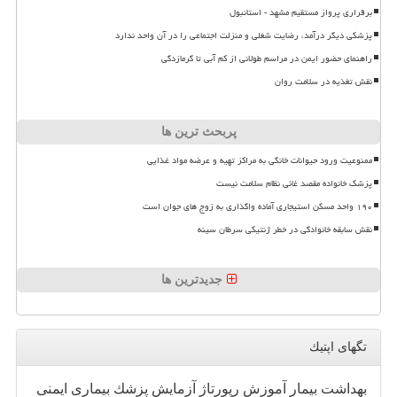
برقراری پرواز مستقیم مشهد - استانبول
پزشکی دیگر درآمد، رضایت شغلی و منزلت اجتماعی را در آن واحد ندارد
راهنمای حضور ایمن در مراسم طولانی از کم آبی تا گرمازدگی
نقش تغذیه در سلامت روان
پربحث ترین ها
ممنوعیت ورود حیوانات خانگی به مراکز تهیه و عرضه مواد غذایی
پزشک خانواده مقصد غائی نظام سلامت نیست
۱۹۰ واحد مسکن استیجاری آماده واگذاری به زوج های جوان است
نقش سابقه خانوادگی در خطر ژنتیکی سرطان سینه
جدیدترین ها
تگهای اپتیك
بهداشت
بیمار
آموزش
رپورتاژ
آزمایش
پزشك
بیماری
ایمنی