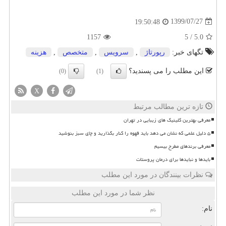
1399/07/27
19:50:48
1157
5
/
5.0
تگهای خبر:
رپورتاژ
,
سرویس
,
متخصص
,
هزینه
این مطلب را می پسندید؟
(0)
(1)
X
تازه ترین مطالب مرتبط
معرفی بهترین کلینیک های زیبایی در تهران
۵ دلیل علمی که نشان می دهد باید قهوه را کنار بگذارید و چای سبز بنوشید
معرفی برندهای مطرح بیسیم
بایدها و نبایدها برای درمان پروستات
نظرات بینندگان در مورد این مطلب
نظر شما در مورد این مطلب
نام: