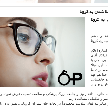
لا شدن به كرونا
به كرونا
شقانی
چشم
یماری کرونا
نباره اعلام
فداکار آقای
بی امان با
دلیل مبتلا
، برای ما
خدا هم عهد
ه جانفشانی
ران بهترین
ه خانواده داغدار وی و جامعه بزرگ پزشکی و سلامت تسلیت عرض نموده و 
بر و شکیبایی مسالت داریم.
ر سایر مدافعان سلامت مخصوصاً در نجات جان بیماران کرونایی، همواره در یاد