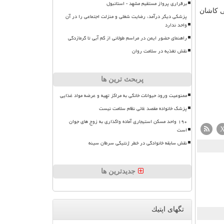
برقراری پرواز مستقیم مشهد - استانبول
ی کاشان
پزشکی دیگر درآمد، رضایت شغلی و منزلت اجتماعی را در آن
واحد ندارد
راهنمای حضور ایمن در مراسم طولانی از کم آبی تا گرمازدگی
نقش تغذیه در سلامت روان
پربحث ترین ها
ممنوعیت ورود حیوانات خانگی به مراکز تهیه و عرضه مواد غذایی
پزشک خانواده مقصد غائی نظام سلامت نیست
۱۹۰ واحد مسکن استیجاری آماده واگذاری به زوج های جوان
است
نقش سابقه خانوادگی در خطر ژنتیکی سرطان سینه
جدیدترین ها
تگهای اپتیك