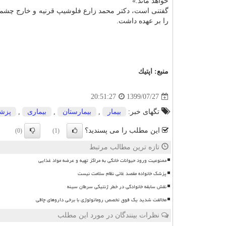
خواهد ماند.»
گفتنی است، دکتر محمد زارع فلوشیپ قرنیه و خارج چشمی
را بر عهده داشت.
منبع:
اپتیك
1399/07/27
20:51:27
تگهای خبر:
بیمار
,
بیمارستان
,
بیماری
,
پزش
این مطلب را می پسندید؟
(0)
(1)
تازه ترین مطالب مرتبط
ممنوعیت ورود حیوانات خانگی به مراکز تهیه و عرضه مواد غذایی
پزشک خانواده مقصد غائی نظام سلامت نیست
نقش سابقه خانوادگی در خطر ژنتیکی سرطان سینه
مخالفت شدید یک فوق تخصص روماتولوژی با برخی داروهای چاقی
نظرات بینندگان در مورد این مطلب