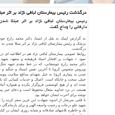
درگذشت رئیس بیمارستان لبافی نژاد بر اثر مبت
رئیس بیمارستان لبافی نژاد بر اثر مبتلا شدن 
دارفانی را وداع گفت.
به گزارش اپتیک به نقل از ایسنا، دکتر محمد زارع جو
پزشک و رئیس بیمارستان لبافی نژاد بر اثر مبتلا شدن به ب
درگذشت.
روابط عمومی بیمارستان لبافی نژاد هم در اطلاعیه ای در ای
نمود: « شهادت پر افتخار استاد فرهیخته و متعهد، شهید 
دکتر محمد زارع جوشقانی، که در خط مقدم جبهه جنگ 
ویروس منحوس کرونا تا آخرین نفس ایستاد و جنگید و به 
شدن به بیماری کرونا به خیل شهدای مدافع
سلامت
پیوست
خیلی سخت و جانکاه است. اعمال و
خدمات
کسانی که با 
شده اند و از هیچ کوششی فروگزار نکرده و همواره آماد
هستند، در نزد خداوند متعال محفوظ است و دعای خیر بیما
توشه برای آخرت ایشان خواهد بود.
با قلبی سرشار از اندوه، شهادت این عزیز
سفر
کرده را ب
شهید علو درجات و رحمت واسعه الهی و برای بازماندگان ص
یاد و خاطره تلاشهای صادقانه و شبانه روزی ایشان در کنا