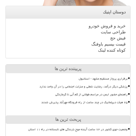
دوستان اپتیك
خرید و فروش خودرو
طراحی سایت
فیش حج
قیمت بیسیم باوفنگ
کوتاه کننده لینک
پربیننده ترین ها
برقراری پرواز مستقیم مشهد - استانبول
پزشکی دیگر درآمد، رضایت شغلی و منزلت اجتماعی را در آن واحد ندارد
راهنمای حضور ایمن در مراسم طولانی از کم آبی تا گرمازدگی
۲۵ هیأت دیپلماتیک در چند ساعت از راه فرودگاه مهرآباد پذیرش شدند
پربحث ترین ها
وضعیت جوی کشور در ۷۲ ساعت آینده موج بارندگی های تابستانه در راه ۱۱ استان