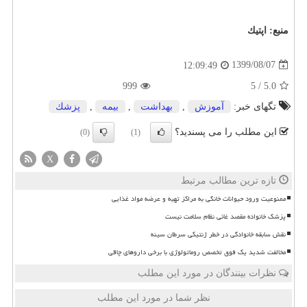
منبع:
اپتیك
1399/08/07
12:09:49
999
5
/
5.0
تگهای خبر:
آموزش
,
بهداشت
,
بیمه
,
پزشك
این مطلب را می پسندید؟
(0)
(1)
X
تازه ترین مطالب مرتبط
ممنوعیت ورود حیوانات خانگی به مراکز تهیه و عرضه مواد غذایی
پزشک خانواده مقصد غائی نظام سلامت نیست
نقش سابقه خانوادگی در خطر ژنتیکی سرطان سینه
مخالفت شدید یک فوق تخصص روماتولوژی با برخی داروهای چاقی
نظرات بینندگان در مورد این مطلب
نظر شما در مورد این مطلب