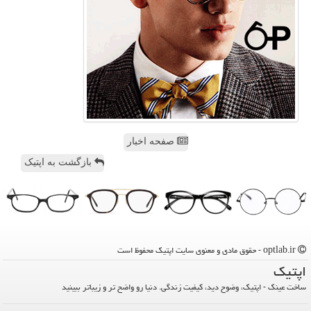
صفحه اخبار
بازگشت به اپتیک
optlab.ir - حقوق مادی و معنوی سایت اپتیك محفوظ است
اپتیك
ساخت عینک - اپتیک، وضوح دید، کیفیت زندگی. دنیا رو واضح تر و زیباتر ببینید