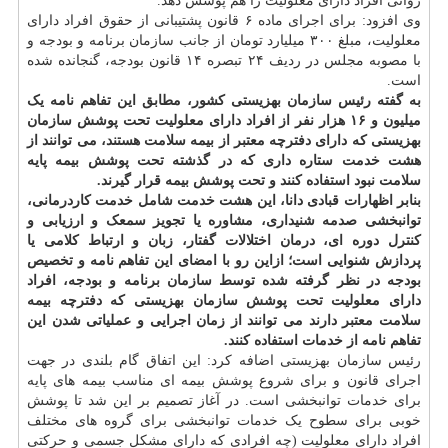
روانی افراد دارای معلولیت را هم پوشش دهد.
وی افزود: برای اجرای ماده ۶ قانون پشتیبانی از حقوق افراد دارای
معلولیت، مبلغ ۳۰۰ میلیارد تومان از جانب سازمان برنامه و بودجه و
با مصوبه مجلس در ردیف ۲۴ تبصره ۱۴ قانون بودجه، گنجانده شده
است.
به گفته رئیس سازمان بهزیستی کشور، مطابق این تفاهم نامه یک
میلیون و ۱۶ هزار نفر از افراد دارای معلولیت تحت پوشش سازمان
بهزیستی که دارای دفترچه معتبر از بیمه سلامت هستند، می توانند از
هشت خدمت ستاره داری که در گذشته تحت پوشش بیمه پایه
سلامت نبود استفاده کنند و تحت پوشش بیمه قرار گیرند.
بنابر اظهارات قبادی دانا، این هشت خدمت شامل خدمت کاردرمانی،
توانبخشی صدمه شنیداری، مشاوره یا تجویز سمعک و ارزیابی و
کنترل دوره ای، درمان اختلالات گفتار، زبان و ارتباط کلامی یا
پردازش شنوایی است؛ ازاین رو با امضای این تفاهم نامه و تخصیص
بودجه در نظر گرفته شده توسط سازمان برنامه و بودجه، افراد
دارای معلولیت تحت پوشش سازمان بهزیستی که دفترچه بیمه
سلامت معتبر دارند می توانند از زمان اجرایی و عملیاتی شدن این
تفاهم نامه از خدمات استفاده کنند.
رئیس سازمان بهزیستی اضافه کرد: این اتفاق گام بلندی در جهت
اجرای قانون و برای شروع پوشش بیمه ای مناسب بیمه های پایه
برای خدمات توانبخشی است. در آغاز تصمیم بر این شد تا پوشش
خوبی برای سطوح یک خدمات توانبخشی برای گروه های مختلف
افراد دارای معلولیت (چه افرادی که دارای مشکل جسمی و حرکتی