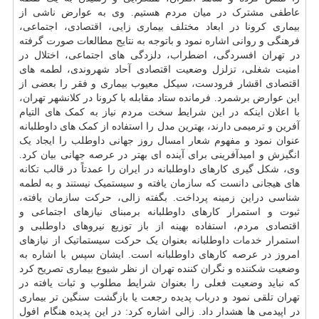
عاطفی مشترک در میان مردم هستیم. وی به عوارض ناشی از
بیماری کرونا در ابعاد مختلف بیماری زایی، اقتصادی، اجتماعی،
فرهنگی و روانی اشاره نمود و باتوجه به نتایج مطالعات صورت گرفته
در تهران افسردگی، اضطراب، دلزدگی های اجتماعی، اختلال در
امنیت شغلی، تزلزل وضعیت اقتصادی آحاد شهروندی، لطمه های
اقتصادی اقشار فرودست، سیکل معیوب بیماری و فقر را بعضی از
این عوارض برشمرد. فرمانده ستاد مقابله با کرونا در کلانشهر تهران،
با اعلان اینکه در این شرایط سخت مردم نیاز به کمک های التیام
آفرین و ترمیمی دارند، بهترین مدل را استفاده از کمک های داوطلبانه
عنوان نمود و مفهوم شعار امسال روز جهانی داوطلب را ایجاد یک
انگیزش و امیدآفرینی برای آینده ای بهتر در عرصه جهانی بیان کرد.
وی، شکل گیری کارهای داوطلبانه در ایران را عمدتاً در قالب تکانه
های هیجانی دانست که
سازمان
یافته و سیستمیک نیستند و به لطمه
شناسی دراین زمینه پرداخت. بگفته زالی، حرکت سازمان یافته،
ثبوت و استمرار کارهای داوطلبانه برمبنای نیازهای اجتماعی و
اقتصادی مردم، استفاده بهینه از باز توزیع نیروهای داوطلبی و
استمرار
خدمات
داوطلبانه بعنوان یک حرکت سیستماتیک از نیازهای
امروز در عرصه کارهای داوطلبانه است. ایشان سپس با اشاره به
وضعیت شکننده و نگران کننده تهران از نظر شیوع بیماری تصریح کرد
که نباید وضعیت فعلی را بعنوان شرایط مطلوب و ثبات یافته در
تهران تلقی نمود و درباب پدیده رجعت یا بازگشت سنگین تر بیماری
در اپیدمی ها هشدار داد. زالی اشاره کرد: در این پدیده هنگام افول