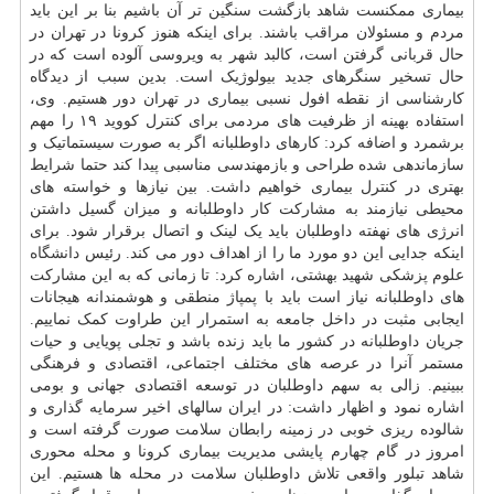
بیماری ممکنست شاهد بازگشت سنگین تر آن باشیم بنا بر این باید
مردم و مسئولان مراقب باشند. برای اینکه هنوز کرونا در تهران در
حال قربانی گرفتن است، کالبد شهر به ویروسی آلوده است که در
حال تسخیر سنگرهای جدید بیولوژیک است. بدین سبب از دیدگاه
کارشناسی از نقطه افول نسبی بیماری در تهران دور هستیم. وی،
استفاده بهینه از ظرفیت های مردمی برای کنترل کووید ۱۹ را مهم
برشمرد و اضافه کرد: کارهای داوطلبانه اگر به صورت سیستماتیک و
سازماندهی شده طراحی و بازمهندسی مناسبی پیدا کند حتما شرایط
بهتری در کنترل بیماری خواهیم داشت. بین نیازها و خواسته های
محیطی نیازمند به مشارکت کار داوطلبانه و میزان گسیل داشتن
انرژی های نهفته داوطلبان باید یک لینک و اتصال برقرار شود. برای
اینکه جدایی این دو مورد ما را از اهداف دور می کند. رئیس
دانشگاه
علوم پزشکی شهید بهشتی، اشاره کرد: تا زمانی که به این مشارکت
های داوطلبانه نیاز است باید با پمپاژ منطقی و هوشمندانه هیجانات
ایجابی مثبت در داخل جامعه به استمرار این طراوت کمک نماییم.
جریان داوطلبانه در کشور ما باید زنده باشد و تجلی پویایی و حیات
مستمر آنرا در عرصه های مختلف اجتماعی، اقتصادی و فرهنگی
ببینیم. زالی به سهم داوطلبان در توسعه اقتصادی جهانی و بومی
اشاره نمود و اظهار داشت: در ایران سالهای اخیر سرمایه گذاری و
شالوده ریزی خوبی در زمینه رابطان سلامت صورت گرفته است و
امروز در گام چهارم پایشی مدیریت بیماری کرونا و محله محوری
شاهد تبلور واقعی تلاش داوطلبان سلامت در محله ها هستیم. این