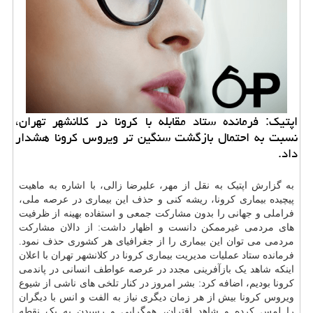
اپتیک: فرمانده ستاد مقابله با کرونا در کلانشهر تهران،
نسبت به احتمال بازگشت سنگین تر ویروس کرونا هشدار
داد.
به گزارش اپتیک به نقل از مهر، علیرضا زالی، با اشاره به ماهیت
پیچیده بیماری کرونا، ریشه کنی و حذف این بیماری در عرصه ملی،
فراملی و جهانی را بدون مشارکت جمعی و استفاده بهینه از ظرفیت
های مردمی غیرممکن دانست و اظهار داشت: از دالان مشارکت
مردمی می توان این بیماری را از جغرافیای هر کشوری حذف نمود.
فرمانده ستاد عملیات مدیریت بیماری کرونا در کلانشهر تهران با اعلان
اینکه شاهد یک بازآفرینی مجدد در عرصه عواطف انسانی در پاندمی
کرونا بودیم، اضافه کرد: بشر امروز در کنار تلخی های ناشی از شیوع
ویروس کرونا بیش از هر زمان دیگری نیاز به الفت و انس با دیگران
را لمس کرده و شاهد اقتران، همگرایی و رسیدن به یک نقطه