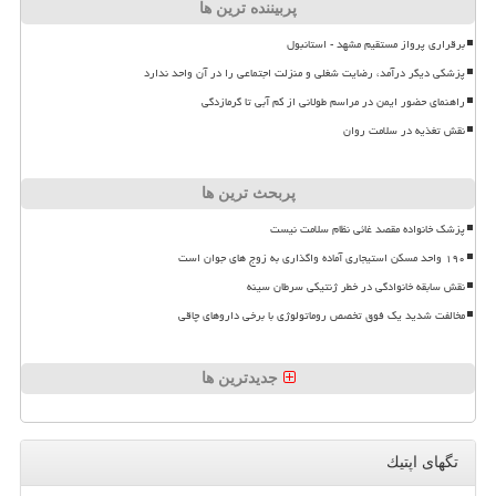
پربیننده ترین ها
برقراری پرواز مستقیم مشهد - استانبول
پزشکی دیگر درآمد، رضایت شغلی و منزلت اجتماعی را در آن واحد ندارد
راهنمای حضور ایمن در مراسم طولانی از کم آبی تا گرمازدگی
نقش تغذیه در سلامت روان
پربحث ترین ها
پزشک خانواده مقصد غائی نظام سلامت نیست
۱۹۰ واحد مسکن استیجاری آماده واگذاری به زوج های جوان است
نقش سابقه خانوادگی در خطر ژنتیکی سرطان سینه
مخالفت شدید یک فوق تخصص روماتولوژی با برخی داروهای چاقی
جدیدترین ها
تگهای اپتیك