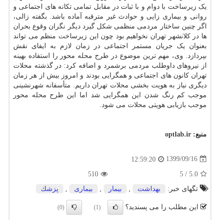
یک زیرساخت با دوام و با ثبات در مقابل تمامی تکانه های اجتماعی و
روانی و بیماری زایی و حوادث غیر مترقبه آماده باشد. بگفته زالی،
اگر چنین ساختار مردمی منظمی شکل گیرد دیگر نگران وقوع بحران
ها در کلانشهر تهران نخواهیم بود چون این زیرساخت منظم می تواند
بعنوان یک جریان مستمر اجتماعی در زمان لازم به ایفای نقش
بپردازد. وی، مهم ترین موضوع در طرح محله محور را استفاده بهینه
از نیروهای داوطلب مردمی برشمرد و اضافه کرد: در گذشته محلات
تهران کانون های اجتماعی و همگرایی بودند و امروز بیش از هر زمان
دیگری نیاز به هویت بخشی محلات تهران داریم. متأسفانه شهرنشینی
موجب کم رنگ شدن این همگرایی شد اما این طرح محله محور
موجب بازیابی هویتی محلات می شود.
منبع:
optlab.ir
1399/09/16
12:59:20
510
5
/
5.0
تگهای خبر:
بهداشت
,
بیمار
,
بیماری
,
پزشك
این مطلب را می پسندید؟
(0)
(1)