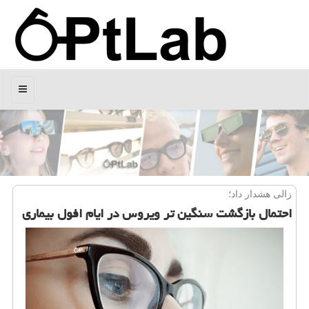
منو
زالی هشدار داد؛
احتمال بازگشت سنگین تر ویروس در ایام افول بیماری