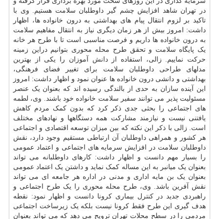
سرمایه گذاری در این روزهای سخت مورد بهره برداری قرار گرفته و
در تهران شاهد افزایش
چشم
گیر داوطلبان سلامت هستیم. وی با
تاکید بر لزوم انتقال پیام های بهداشتی به درون خانواده ها، اظهار
داشت: امروز بیش از هر زمان دیگری نیاز به انتقال مفاهیم سلامت
به درون خانواده ها داریم و فرصت مناسبی است تا با طرح هر خانه
یک پایگاه سلامت و تحقق طرح محله محوری بتوانیم دراین زمینه
حرکت نماییم. زالی، استفاده از
دانش
آموزان را یکی از بهترین
مدلهای طراحی داوطلبان سلامت برای تغییر فضای فرهنگی،
بهداشتی و دانشی درون خانواده ها عنوان نمود و اظهار داشت: امروز
این آینده سازان به حدی از بالندگی رسیده اند که بعنوان یک عنصر
مسئولیت پذیر می توانند سفیر سلامت خانواده خود باشند. وی، لطمه
های اجتماعی را بحثی جدی ذکر کرد که بدون کمک مردم کاهش
یافتنی نیست و نیازمند مشارکت همه دستگاهها و نهادهای مختلف
است. زالی با ذکر این نکته که بین میزان توسعه اقتصادی و اجتماعی
هر کشور و همراهی داوطلبان آن ارتباطی مستقیم وجود دارد، نقش
داوطلبان سلامت در افزایش سرمایه های اجتماعی و اعتماد عمومی
را بسیار مهم دانست و اظهار داشت: کارهای داوطلبانه می تواند
بعنوان یک میانبر به این مساله کمک نماید و داشتن یک اعتماد عمومی
بعنوان یک بن مایه اداری و مدنی در اداره هر جامعه ای می تواند
نقش آفرین باشد. وی، طرح محله محوری را یک طرح اجتماعی و
راهبردی جدید در کنترل بیماری کرونا دانست و اظهار نمود: نقطه
هدف گیری این طرح فقط کرونا نیست بلکه یک زیرساخت اجتماعی
مردمی را در سطح محلات تهران ترویج می دهد که می تواند بعنوان