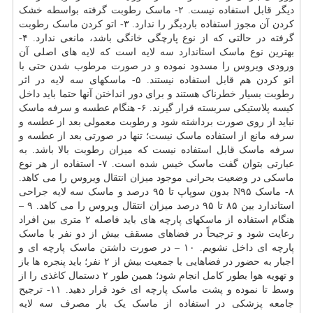
دیگر قابل استفاده نیست. ۲- ماسک رطوبت گرفته بواسطه خشک
کردن آن مجوز استفاده باردیگر را ندارد. ۳- اتو کردن ماسک رطوبت
گرفته در حالتی که از نوع پارچگی خانگی باشد، مانعی ندارد. ۴-
بهترین نوع ماسک
استاندارد
سه لایه است که لایه های اصلی آن
ورودی ویروس را مسدود نموده و در صورت مرطوب شدن حتی با
اتو کردن هم قابل استفاده نیستند. ۵- ماسکهای سه لایه در اثر
رطوبت بسیار خطرناک هستند و برای دور انداختن آنها حتما باید داخل
کیسه پلاستیکی سربسته قرار گیرند. ۶- هنگام عطسه و سرفه ماسک
نباید از روی صورت برداشته شود و رطوبت معمولی بعد از عطسه و
سرفه مانع از استفاده ماسک نیست؛ تنها در صورتی بعد از عطسه و
سرفه ماسک قابل استفاده نیست که میزان رطوبت بالا باشد. به
عبارتی بتوان گفت ماسک خیس شده است. ۷- استفاده از هر نوع
ماسکی در وضعیت بحرانی موجود میزان انتقال ویروس را می کاهد.
۸- ماسک N۹۵ بدون سوپاپ تا ۹۵ درصد و ماسک سه لایه جراحی
استاندارد بین ۸۵ تا ۹۵ درصد میزان انتقال ویروس را می کاهد. ۹ –
هنگام استفاده از ماسکهای پارچه های باید فاصله ۲ متری بین افراد
رعایت شود و ترجیحاً در فضاهای مسقف بیش از دو نفر با ماسک
پارچه ای داخل نشویم. ۱۰ – در صورت داشتن ماسک پارچه ای و
اجبار به حضور در فضاهایی با جمعیت بیش از ۲ نفر؛ باید پنجره ها باز
و تهویه هوا بطور کامل انجام شود؛ همین طور ۲ دستمال کاغذی را از
وسط تا نموده و پشت ماسک پارچه ای خود قرار دهید. ۱۱- ترجیح
جامعه پزشکی در استفاده از ماسک یک بار مصرف سه لایه