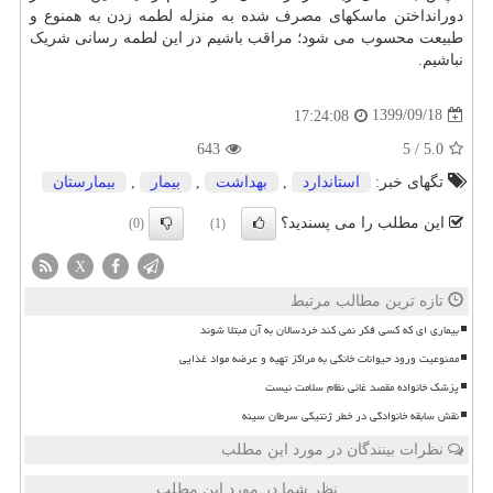
دورانداختن ماسکهای مصرف شده به منزله لطمه زدن به همنوع و
طبیعت محسوب می شود؛ مراقب باشیم در این لطمه رسانی شریک
نباشیم.
1399/09/18
17:24:08
643
5
/
5.0
تگهای خبر:
استاندارد
,
بهداشت
,
بیمار
,
بیمارستان
این مطلب را می پسندید؟
(0)
(1)
X
تازه ترین مطالب مرتبط
بیماری ای که کسی فکر نمی کند خردسالان به آن مبتلا شوند
ممنوعیت ورود حیوانات خانگی به مراکز تهیه و عرضه مواد غذایی
پزشک خانواده مقصد غائی نظام سلامت نیست
نقش سابقه خانوادگی در خطر ژنتیکی سرطان سینه
نظرات بینندگان در مورد این مطلب
نظر شما در مورد این مطلب