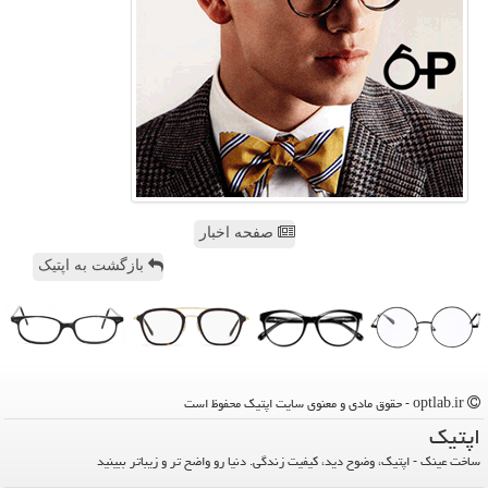
صفحه اخبار
بازگشت به اپتیک
optlab.ir - حقوق مادی و معنوی سایت اپتیك محفوظ است
اپتیك
ساخت عینک - اپتیک، وضوح دید، کیفیت زندگی. دنیا رو واضح تر و زیباتر ببینید