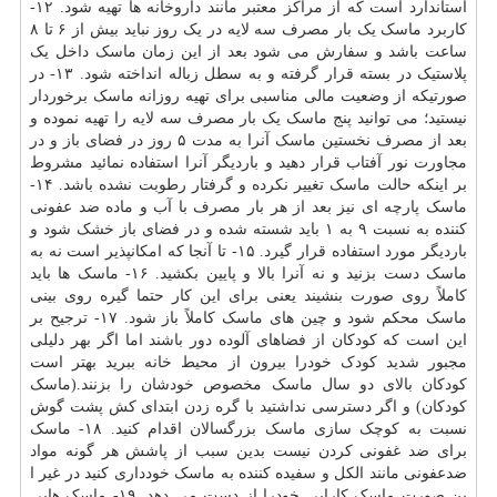
استاندارد است که از مراکز معتبر مانند داروخانه ها تهیه شود. ۱۲-
کاربرد ماسک یک بار مصرف سه لایه در یک روز نباید بیش از ۶ تا ۸
ساعت باشد و سفارش می شود بعد از این زمان ماسک داخل یک
پلاستیک در بسته قرار گرفته و به سطل زباله انداخته شود. ۱۳- در
صورتیکه از وضعیت مالی مناسبی برای تهیه روزانه ماسک برخوردار
نیستید؛ می توانید پنج ماسک یک بار مصرف سه لایه را تهیه نموده و
بعد از مصرف نخستین ماسک آنرا به مدت ۵ روز در فضای باز و در
مجاورت نور آفتاب قرار دهید و باردیگر آنرا استفاده نمائید مشروط
بر اینکه حالت ماسک تغییر نکرده و گرفتار رطوبت نشده باشد. ۱۴-
ماسک پارچه ای نیز بعد از هر بار مصرف با آب و ماده ضد عفونی
کننده به نسبت ۹ به ۱ باید شسته شده و در فضای باز خشک شود و
باردیگر مورد استفاده قرار گیرد. ۱۵- تا آنجا که امکانپذیر است نه به
ماسک دست بزنید و نه آنرا بالا و پایین بکشید. ۱۶- ماسک ها باید
کاملاً روی صورت بنشیند یعنی برای این کار حتما گیره روی بینی
ماسک محکم شود و چین های ماسک کاملاً باز شود. ۱۷- ترجیح بر
این است که کودکان از فضاهای آلوده دور باشند اما اگر بهر دلیلی
مجبور شدید کودک خودرا بیرون از محیط خانه ببرید بهتر است
کودکان بالای دو سال ماسک مخصوص خودشان را بزنند.(ماسک
کودکان) و اگر دسترسی نداشتید با گره زدن ابتدای کش پشت گوش
نسبت به کوچک سازی ماسک بزرگسالان اقدام کنید. ۱۸- ماسک
برای ضد غفونی کردن نیست بدین سبب از پاشش هر گونه مواد
ضدعفونی مانند الکل و سفیده کننده به ماسک خودداری کنید در غیر ا
ین صورت ماسک کارایی خودرا از دست می دهد. ۱۹- ماسک هایی