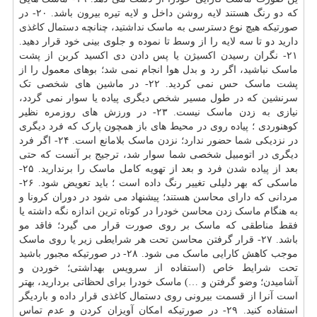
که دو رنگ هستند لایه روشن داخل و لایه تیره بیرون باشد. ۲۰- در
صورتیکه هیچ نوع دسترسی به ماسک نداشتید، چنانچه دستمال کاغذی
دارید دو تا سه لایه را از وسط تا نموده و جلوی بینی خود قرار دهید.
۲۱- نگران رسیدن اکسیژن یا پس دادن دی اکسید کربن از پشت
ماسک نباشید، اگر رد و بدل هوا انجام نمی شد؛ بوهای معمول را از
پشت ماسک حس نمی کردید. ۲۲- در ماشین های شخصی تک
سرنشین که در طول مسیر شخص دیگری پیاده یا سوار نمی گردد،
نیازی به زدن ماسک نیست. ۲۳- در ورزش های روزمره نظیر
کوهنوردی ؛ پیاده روی در محیط های باز همچون پارک که فرد دیگری
در نزدیکی شما حضور ندارد؛ نزدن ماسک بلامانع است. ۲۴- اگر فرد
دیگری در اتومبیل شخصی شما سوار شد، ترجیج بر آنست که حتی
بعد از پیاده شدن فرد و بعد از تهویه کامل ماسک را برندارید. ۲۵-
ماسکی که بهر دلیلی تغییر رنگ داده است ؛ باید تعویض شود. ۲۶-
مردانی که دارای محاسن هستند؛ پیشنهاد می شود در دوران کرونا و
به هنگام ماسک زدن محاسن خودرا در کوتاه ترین اندازه نگه داشته یا
فقط مناطقی که ماسک بر روی صورت قرار می گیرد؛ فاقد مو
باشد. ۲۷- قرار گرفتن محاسن تحت هر شرایطی زیر یا روی ماسک
موجب کاهش کارایی ماسک می شود. ۲۸- در صورتیکه مجبور باشید
تحت شرایط خاص (استفاده از سرویس بهداشتی؛ خوردن و
آشامیدن؛ وضو گرفتن و …) ماسک خودرا برای لحظاتی بردارید، بهتر
است آنرا از قسمت بیرونی روی دستمال کاغذی قرار داده و باردیگر
استفاده کنید. ۲۹- در صورتیکه امکان آویزان کردن و عدم تماس