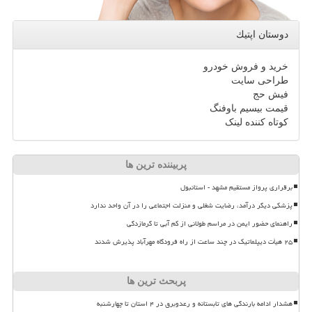
دوستان اپتیك
خرید و فروش خودرو
طراحی سایت
فیش حج
قیمت بیسیم باوفنگ
کوتاه کننده لینک
پربیننده ترین ها
برقراری پرواز مستقیم مشهد - استانبول
پزشکی دیگر درآمد، رضایت شغلی و منزلت اجتماعی را در آن واحد ندارد
راهنمای حضور ایمن در مراسم طولانی از کم آبی تا گرمازدگی
۲۵ هیأت دیپلماتیک در چند ساعت از راه فرودگاه مهرآباد پذیرش شدند
پربحث ترین ها
هشدار ادامه بارندگی های تابستانه و رعدوبرق در ۴ استان تا چهارشنبه