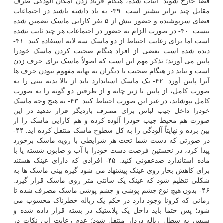
فضا خارج شوید. اثبات شده، هنگام فریاد زدن امکان آلودگی طرف
مقابل چند برابر بیشتر است. ۳۹- به یاد داشته باشید در اجتماعات
فضای سرپوشیده و حضور بیش از ۵ نفر کارایی ماسک تضمین شده
نیست. ۴۰- در صورت الزام به حضور در اجتماعات هر چند ثابت نشده
است اما برای رعایت احتیاط از دو ماسک سه لایه استفاده کنید. ۴۱-
دیده شده است بعضی از افراد هنگام صحبت کردن ماسک خودرا
پایین می آورند؛ تذکر مهم این است که اصولاً ماسک برای حرف زدن
است و نباید در هنگام صحبت با دیگران به بهانه مفهوم نبودن حرف ها
آنرا پایین آورد. ۴۲- یک ماسک استاندارد باید از بالا بدنه بینی را به
صورت کامل، از پایین تا زیر چانه و از طرفین دو گونه را به صورت
کامل بپوشاند، در غیر این صورت احتیاط کنید. ۴۳- به هیچ وجه ماسک
خودرا داخل جیب لباس برای مصرف باردیگر قرار ندهید در این
صورت هم محیط جیب خودرا آلوده کرده و هم کارایی ماسک را از
بین برده و نهایتاً آلودگی را به کل سطوح ماسک منتقل کرده اید. ۴۴-
در صورتی که دست شما تحت هر شرایطی با رویه ماسک برخورد
پیدا کرد، در نخستین فرصت دست خودرا با آب و صابون شسته یا با
ماده استاندارد ضدعفونی کنید. ۴۵- افرادی که دارای عینک هستند
برای کاهش بخار روی عینک پیشنهاد می شود گیره بینی ماسک ها به
شکلی تنظیم شود که عینک یک سانتی متر روی ماسک قرار گیرد.
۴۶- بدون هیچ نوع
چشم
پوشی و چشم پوشی ماسک مصرف شده تا
زمانی که کرونا وجود دارد در حکم یک زباله خطرناک محسوب می
شود؛ پس حتما باید داخل یک پلاستیک در بسته قرار داده شده و
سپس به سطل زباله دردار منتقل شود؛ عدم رعایت این نکات در