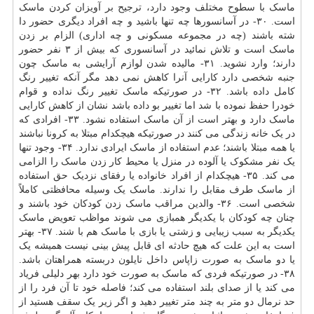
ماسک با سطوح مختلف وجود دارد، ترجیح بر آویزان کردن ماسک
است. ۳۰- در آسانسورها چه تنها باشید و چه افراد دیگری حضور دا
شته باشند (چه در مجموعه مسکونی و چه اداری) الزام بر زدن
ماسک است و تلاش نمائید در آسانسوری که بیش از ۳ نفر حضور
دارند؛ وارد نشوید. ۳۱- مالیده شدن لوازم آرایشی به ماسک چون
جنبه شخصی دارد کارایی آنرا کاهش نمی دهد مگر آنکه تغییر رنگ
کامل داده باشد. ۳۲- در صورتیکه ماسک تغییر رنگ نداده و قوام
خودرا حفظ نموده با شد اما تغییر بو داده باشد نشان از کاهش کارایی
ماسک دارد و بهتر است از آن ماسک استفاده نشود. ۳۳- افرادی که
در یک خانه زندگی می کنند در صورتیکه هیچکدام مبتلا به کرونا نباشند
یا همه مبتلا باشند؛ عدم استفاده از ماسک ایرادی ندارد. ۳۴- وجود تنها
یک نفر مشکوک یا آلوده در منزل یا محیط کار زدن ماسک را الزامی
می کند. ۳۵- هیچکدام از افراد خانواده یا رفقای نزدیک حق استفاده
از ماسک طرف مقابل را ندارند. ماسک یک وسیله محافظتی کاملاً
شخصی است. ۳۶- والدین مراقب ماسک زدن کودکان خود باشند و
چنان چه کودکان با یکدیگر همبازی می شوند مواظب تعویض ماسک
یکدیگر به سبب زیبایی و زشتی یا بازی با ماسک هم با شند. ۳۷- بهتر
است به این علت که هیچ حادثه ای قابل پیش بینی نیست همیشه یک
یا دو ماسک به صورت زاپاس داخل نایلون دربسته همراهتان باشد.
۳۸- در صورتیکه فردی که ماسک به صورت خود دارد بهر دلیلی فریاد
می کند یا از صدای بلند استفاده می کند؛ فاصله خود تا آن فرد را از
حد نرمال دو متر به چند متر تغییر دهید و اگر زیر یک سقف هستید از