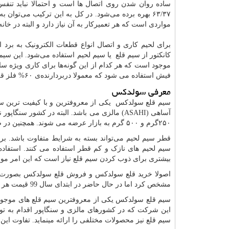
ساده روان شدن روی اتصال ها است و احتمالا نباید تنفس
۶۳/۳۷ بهره برده می‌شود. در کل به این ترکیب می‌توان 
مواردی است که هر تعمیرکار به آن نیاز دارد و البته در خانه 
برای لحیم کاری و اتصال انواع قطعات الکترونیک به برد ا
کانکتور از سیم قلع یا سیم لحیم استفاده می‌شود. این سیم 
موجود است که هر کدام از این گونه‌ها برای کاری ویژه ساخت
فیش استفاده می شود که معمولا دربردارنده‌ی ۶۰% فلز قلع و ۴۰% فلز سرب است که آن را ۴۰/۶۰ می‌نامند.
معرفی سولدکس
سیم قلع سولدکس یکی از معروفترین و با کیفیت ترین س
آساهی (
ASAHI
۲۵۰گرم و ۵۰۰ گرم به بازار عرضه می شوند. همچنین در ضخامت های مختلف ۰٫۴ ، ۰٫۸ ، ۱ ، ۱٫۶میلیمتر و …
قطر سیم لحیم می‌تواند بسته به شرایط متفاوت باشد. برا
سیم لحیم های نازک و کم قطر استفاده می کنند. استفاده 
بیشتری برای ذوب کردن سیم قلع نیاز است که این امر موج
اصولا خرید قلع سولدکس و فروش قلع سولدکس بصورت وزنی
مشخص کرد اما در حال حاضر در ابتدای سال 99 قیمت هر کیلو سیم قلع آساهی در حدود ۴۶۰ تا ۴۷۰ هزار تومان می باشد.
سیم قلع سولدکس یکی از معروفترین سیم قلع های موجود د
این شرکت که در کشورهای مالزی و سنگاپور اقدام به تول
سیم قلع نیز محصولات مختلفی را ارائه مینماید. تفاوت 