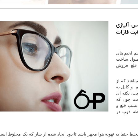
س آلیاژی
ابت فلزات
م لحیم های
حصول ساخت
قلع
فروش
باشد که از
م و کابل به
ت. نکته ای
است چون که
نسب قلع و
و ۳۷% سرب ، نقطه ذوب در
محیط حتما به تهویه هوا مجهز باشد تا دود ایجاد شده از شار که یک مخلوط اس