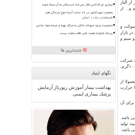
ز آلیاز
بیماری ای که کسی فکر نمی کند خردسالان به آن مبتلا شوند
یم و… از
وضعیت جوی کشور در ۷۲ ساعت آینده موج بارندگی های
تابستانه در راه ۱۱ استان
ممنوعیت ورود حیوانات خانگی به مراکز تهیه و عرضه مواد غذایی
 سوکت و
در بازار
پزشک خانواده مقصد غائی نظام سلامت نیست
و سیم و
جدیدترین ها
خت شرکت
) مالزی می باشد. البته در کشور سنگاپور نیز تولید می شود. سیم قلع های آساهی معمولا در وزن های گوناگون ۵۰گرم ، ۱۰۰گرم،
تگهای اپتیك
مولا از
بهداشت
بیمار
آموزش
رپورتاژ
آزمایش
ا حرارت
پزشك
بیماری
ایمنی
برای آن
ی باشد.
ه تولید
ی باشد.