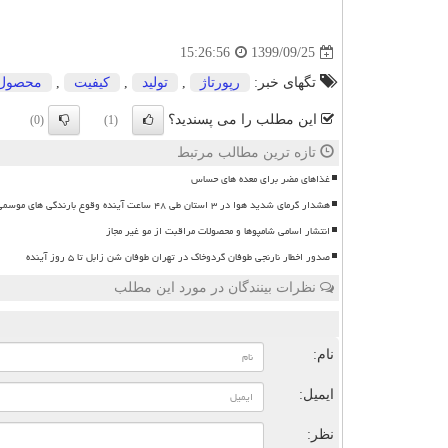
1399/09/25
15:26:56
تگهای خبر:
رپورتاژ
,
تولید
,
كیفیت
,
محصول
این مطلب را می پسندید؟
(0)
(1)
تازه ترین مطالب مرتبط
غذاهای مضر برای معده های حساس
هشدار گرمای شدید هوا در ۳ استان طی ۴۸ ساعت آینده وقوع بارندگی های موسمی
انتشار اسامی شامپوها و محصولات مراقبت از مو غیر مجاز
صدور اخطار نارنجی طوفان گردوخاک در تهران طوفان شن زابل تا ۵ روز آینده
نظرات بینندگان در مورد این مطلب
ن
نام:
ایمیل:
نظر: