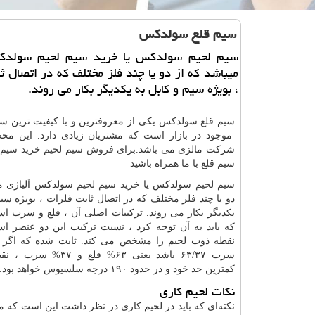
سیم قلع سولدكس
سیم لحیم سولدكس یا خرید سیم لحیم سولدك
میباشد كه از دو یا چند فلز مختلف كه در اتصال ث
، بویژه سیم و كابل به یكدیگر بكار می روند.
سیم قلع
سولدکس یكی از معروفترین و با كیفیت ترین سی
موجود در بازار است كه مشتریان زیادی دارد. این م
شركت مالزی می باشد.برای
فروش سیم لحیم
خرید سیم 
سیم قلع
با ما همراه باشید
سیم لحیم
سولدکس یا
خرید سیم لحیم
سولدکس آلیاژی می
دو یا چند فلز مختلف که در اتصال ثابت فلزات ، بویژه سی
یکدیگر بکار می روند. ترکیبات اصلی آن ، قلع و سرب اس
که باید به آن توجه کرد ، نسبت ترکیب این دو عنصر 
نقطه ذوب لحیم را مشخص می کند. ثابت شده که اگر 
سرب ۶۳/۳۷ باشد یعنی ۶۳% قلع 
کمترین حد خود و در حدود ۱۹۰ درجه سلسیوس خواهد بود.
نکات لحیم کاری
نکته‌ای که باید در لحیم‌ کاری در نظر داشت این است که 