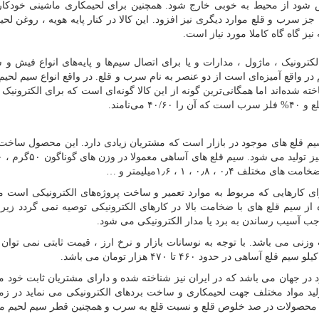
 شود از محیط به خوبی خارج شود. همچنین برای لحیمکاری ماشینی خودکار ا
به جز سرب و قلع موارد دیگری نیز افزود. این کالا در کنار پایه هویه ، روغن لح
نیز گاه گاه کاملا مورد نیاز است.
لکترونیک ، ماژول ، مدارات و یا برای اتصال سیم‌ها و پایه‌های انواع فیش و
در واقع آمیزه‌ای است از دو عنصر به نام سرب و قلع. در واقع انواع سیم لحیم 
ه شده‌اند اما همگانی‌ترین گونه از این کالا گونه‌ای است که برای الکترونیک 
یم قلع های موجود در بازار است که مشتریان زیادی دارد. این محصول سا
ی کارهایی که مربوط به موارد تعمیر و ساخت پروژه‌های الکترونیکی است مع
از سیم قلع های با ضخامت بالا در کارهای الکترونیکی توصیه نمی گردد زیر
ب آسیب رساندن به برد یا مدار الکترونیکی می شود.
 می باشد. با توجه به نوسانات بازار و نرخ ارز ، قیمت ثابتی نمی توان 
ر جهان می باشد که در ایران نیز شناخته شده و دارای مشتریان ثابت خود م
ید مواد مختلف جهت لحیمکاری و ساخت بردهای الکترونیکی می نماید در زمین
این محصولات در صد خلوص قلع و نسبت قلع به سرب و همچنین قطر سیم لحیم م