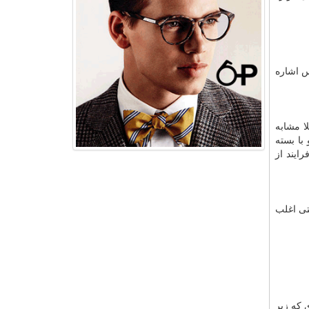
س اشاره
ا مشابه
با بسته
ایند از
تی اغلب
 که زیر