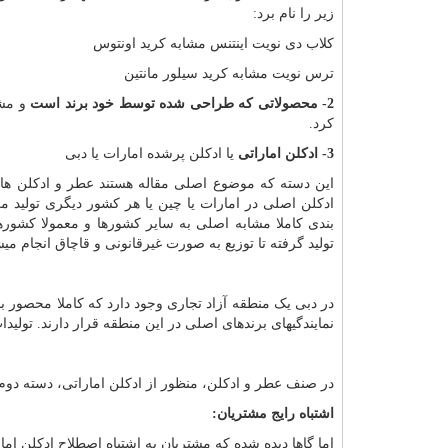
زیر را نام برد:
کلاب دی نویت اینتنس مشابه کرید اونتوس
ترس نویت مشابه کرید سیلور مانتین
2- محصولاتی که طراحی شده توسط خود برند است
و مشا
کرد.
3- ادکلن اماراتی
یا ادکلن پرشده امارات یا دبی
این دسته که موضوع اصلی مقاله هستند عطر و ادکلن های
ادکلن اصلی در امارات یا چین یا هر کشور دیگری تولید
بندی کاملا مشابه اصلی به سایر کشورها و معمولا کشورها
تولید گرفته تا توزیع به صورت غیرقانونی و قاچاق انجام میش
در دبی یک منطقه آزاد تجاری وجود دارد که کاملا محصور بو
نمایندگیهای برندهای اصلی در این منطقه قرار دارند. تولیدا
در صنف عطر و ادکلن، منظور از ادکلن اماراتی، دسته دوم
اشتباه رایج مشتریان:
اما گاها دیده شده که مشتریان به اشتباه اصطلاح ادکلن اما