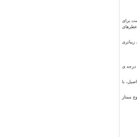
ست برای
 عطرهای
زیباتری
از کارخانه های درجه ی
صیل، با
ع ممتاز