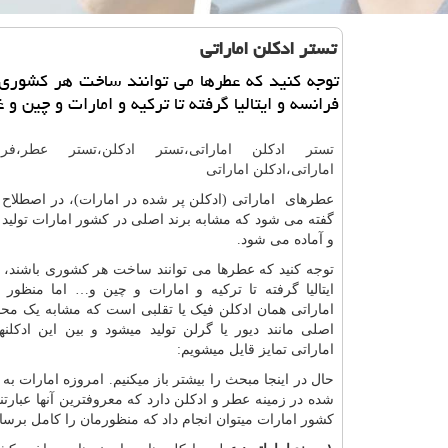
تستر ادكلن اماراتی
توجه كنید كه عطرها می توانند ساخت هر كشوری 
فرانسه و ایتالیا گرفته تا تركیه و امارات و چین و غ
تستر ادکلن اماراتی
،
تستر ادکلن
،
تستر عطر
،
فر
اماراتی
،
ادکلن اماراتی
عطرهای اماراتی (ادکلن پر شده در امارات)، در اصطلاح
گفته می شود که مشابه برند اصلی در کشور امارات تولید 
و آماده می شود.
توجه کنید که عطرها می توانند ساخت هر کشوری باشند، ا
ایتالیا گرفته تا ترکیه و امارات و چین و… اما منظور م
اماراتی همان ادکلن فیک یا تقلبی است که مشابه یک محص
اصلی مانند دیور یا گرلن تولید میشود و بین این ادکلنه
اماراتی تمایز قایل میشویم:
حال در اینجا مبحث را بیشتر باز میکنیم. امروزه امارات به
شده در زمینه عطر و ادکلن دارد که معروفترین آنها عبارتن
کشور امارات میتوان انجام داد که منظورمان را کامل برسان