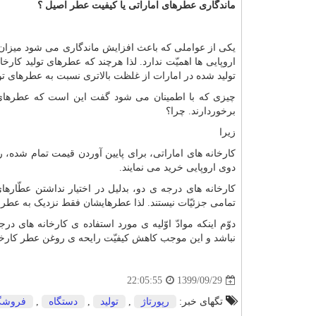
ماندگاری عطرهای اماراتی یا کیفیت عطر اصیل ؟
یکی از عواملی که باعث افزایش ماندگاری می شود میزان 
اروپایی ها اهمیّت ندارد. لذا هرچند که عطرهای تولید کار
تولید شده در امارات از غلظت بالاتری نسبت به عطرهای تولی
چیزی که با اطمینان می شود گفت این است که عطرهای تولید
برخوردارند. چرا؟
زیرا
دوی اروپایی خرید می نمایند.
کارخانه های درجه ی دو، بدلیل در اختیار نداشتن عطّارها
تمامی جزئیّات نیستند. لذا عطرهایشان فقط نزدیک به عطر 
دوّم اینکه موادّ اوّلیه ی مورد استفاده ی کارخانه های در
نباشد و این موجب کاهش کیفیّت رایحه ی روغن عطر کارخا
1399/09/29
22:05:55
تگهای خبر:
رپورتاژ
,
تولید
,
دستگاه
,
فروشگ