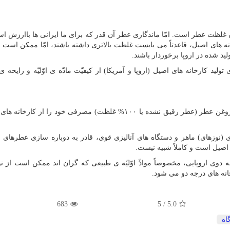
غلظت عطر است. امّا ماندگاری عطر آن قدر که برای ما ایرانی ها باارزش ا
خانه های اصیل، قاعدتاً می بایست غلظت بالاتری داشته باشند، امّا ممکن است
د شده در اروپا برخوردار باشند.
 کارخانه های اصیل (اروپا و آمریکا) از کیفیّت مادّه ی اوّلیّه و رایحه ی 
کارخانه های اماراتی، برای پایین آوردن قیمت تمام شده، روغن عطر (عطر رقیق نشده یا ۱۰۰% غلظت) مصرفی خود را 
ی (نوزهای) ماهر و دستگاه های آنالیزی قوی، قادر به دوباره سازی عطرهای ا
اصیل است و کاملاً شبیه نیست.
جه دوی اروپایی، مخصوصاً موادِّ اوّلیّه ی طبیعی که گران اند ممکن است از نو
نه های درجه دو می شود.
683
5
/
5.0
اه