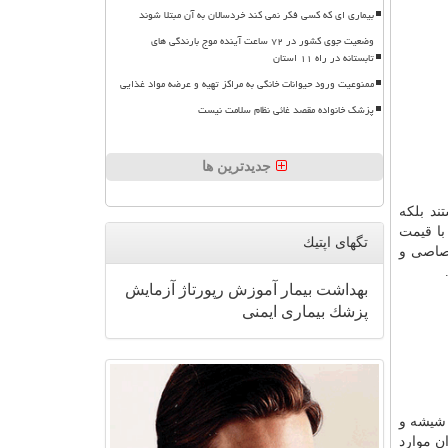
بیماری ای که کسی فکر نمی کند خردسالان به آن مبتلا شوند
وضعیت جوی کشور در ۷۲ ساعت آینده موج بارندگی های
تابستانه در راه ۱۱ استان
ممنوعیت ورود حیوانات خانگی به مراکز تهیه و عرضه مواد غذایی
پزشک خانواده مقصد غائی نظام سلامت نیست
جدیدترین ها
ند بلکه
با قیمت
تگهای اپتیك
رصاصی و
بهداشت
بیمار
آموزش
رپورتاژ
آزمایش
پزشك
بیماری
ایمنی
 شیشه و
ن موارد