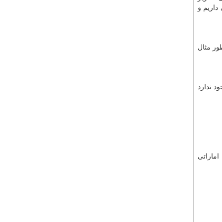
داریم و
طور مثال
د ندارد
اماراتی