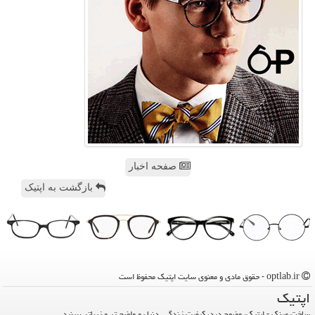
صفحه اخبار
بازگشت به اپتیک
optlab.ir - حقوق مادی و معنوی سایت اپتیك محفوظ است
اپتیك
ساخت عینک - اپتیک، وضوح دید، کیفیت زندگی. دنیا رو واضح تر و زیباتر ببینید