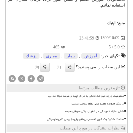
استفاده نمائیم.
منبع:
اپتیك
1399/10/09
23:41:59
465
5
/
5.0
تگهای خبر:
آموزش
,
بیمار
,
بیماری
,
پزشك
این مطلب را می پسندید؟
(0)
(1)
X
تازه ترین مطالب مرتبط
ممنوعیت ورود حیوانات خانگی به مراکز تهیه و عرضه مواد غذایی
پزشک خانواده مقصد غائی نظام سلامت نیست
نقش سابقه خانوادگی در خطر ژنتیکی سرطان سینه
مخالفت شدید یک فوق تخصص روماتولوژی با برخی داروهای چاقی
نظرات بینندگان در مورد این مطلب