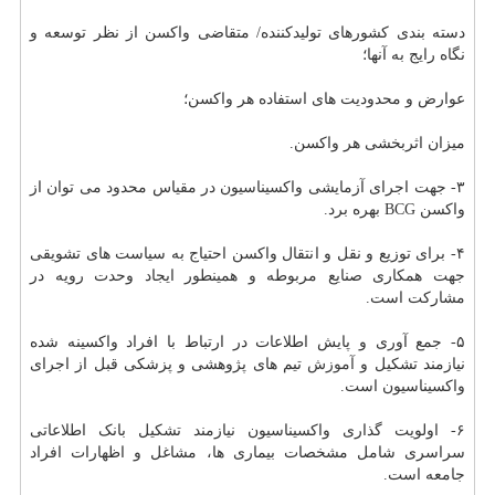
دسته بندی کشورهای تولیدکننده/ متقاضی واکسن از نظر توسعه و
نگاه رایج به آنها؛
عوارض و محدودیت های استفاده هر واکسن؛
میزان اثربخشی هر واکسن.
۳- جهت اجرای آزمایشی واکسیناسیون در مقیاس محدود می توان از
واکسن BCG بهره برد.
۴- برای توزیع و نقل و انتقال واکسن احتیاج به سیاست های تشویقی
جهت همکاری صنایع مربوطه و همینطور ایجاد وحدت رویه در
مشارکت است.
۵- جمع آوری و پایش اطلاعات در ارتباط با افراد واکسینه شده
نیازمند تشکیل و
آموزش
تیم های پژوهشی و پزشکی قبل از اجرای
واکسیناسیون است.
۶- اولویت گذاری واکسیناسیون نیازمند تشکیل بانک اطلاعاتی
سراسری شامل مشخصات بیماری ها، مشاغل و اظهارات افراد
جامعه است.