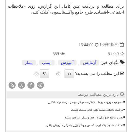
برای مطالعه و دریافت متن کامل این گزارش، روی «ملاحظات
اجتماعی-اقتصادی طرح جامع واکسیناسیون» کلیک کنید.
1399/10/20
16:44:00
559
5
/
0.0
تگهای خبر:
آزمایش
,
آموزش
,
ایمنی
,
بیمار
این مطلب را می پسندید؟
(0)
(0)
X
تازه ترین مطالب مرتبط
ممنوعیت ورود حیوانات خانگی به مراکز تهیه و عرضه مواد غذایی
پزشک خانواده مقصد غائی نظام سلامت نیست
نقش سابقه خانوادگی در خطر ژنتیکی سرطان سینه
مخالفت شدید یک فوق تخصص روماتولوژی با برخی داروهای چاقی