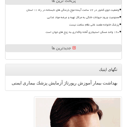
پربحث ترین ها
وضعیت جوی کشور در ۷۲ ساعت آینده موج بارندگی های تابستانه در راه ۱۱ استان
ممنوعیت ورود حیوانات خانگی به مراکز تهیه و عرضه مواد غذایی
پزشک خانواده مقصد غائی نظام سلامت نیست
۱۹۰ واحد مسکن استیجاری آماده واگذاری به زوج های جوان است
جدیدترین ها
تگهای اپتیك
بهداشت
بیمار
آموزش
رپورتاژ
آزمایش
پزشك
بیماری
ایمنی