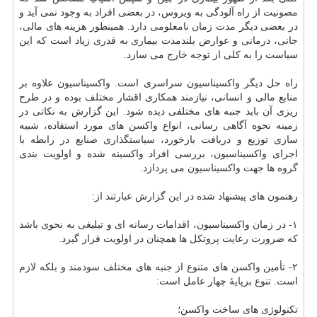
مصونیت از راه آلودگی به ویروس، در بعضی افراد به وجود نمی آید و
در بعضی دیگر مدت زمان نامعلومی دارد. همینطور هزینه های مالی،
جانی، درمانی و عوارض بلندمدت بیماری به قدری زیاد است که این
سیاست را به کلی از توجه خارج می سازد.
راه حل دیگر واکسیناسیون سراسری است. واکسیناسیون علاوه بر
منابع مالی و انسانی، نیازمند همکاری اقشار مختلف بوده و در طرح
ریزی آن باید جنبه های مختلفی دیده شود. این گزارش به نکاتی در
زمینه نحوه آگاهی رسانی، انواع واکسن های مورد استفاده، شبیه
سازی توزیع و دریافت بازخورد، سیاستگذاری صنایع در رابطه با
اجرای واکسیناسیون، بررسی افراد واکسینه شده و اولویت بندی
گروه ها جهت واکسیناسیون می پردازد.
رهنمون های پیشنهاد شده در این گزارش عبارتند از:
۱- در زمان واکسیناسیون، اقدامات رسانه ای و تبلیغی به نحوی باشد
که ضرورت رعایت پروتکل ها همچنان در اولویت قرار گیرد.
۲- تأمین واکسن های متنوع از جنبه های مختلف سودمند و بلکه لازم
است. تنوع برپایهٔ چهار عامل است:
تکنولوژی های ساخت واکسن؛