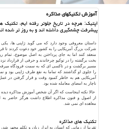
آموزش تكنیكهای مذاكره
اپتیك: هرچه در تاریخ جلوتر رفته ایم، تكنیك ه
پیشرفت چشمگیری داشته اند و به روز تر شده اند
داستان معروفی وجود دارد که می گوید ژاپنی ها، یکی از
شرکت بزرگ آمریکایی را به کشور خود دعوت کردند تا قرار
منعقد کنند اما به جای پرداختن به اصل موضوع، تمام روز
بخت برگشته را در توکیو چرخاندند و حرفی از قرارداد نزدند 
مسیر برگشت و در تاکسی ای که به سمت فرودگاه میرفت
را جلوی او گذاشتند که تماما به نفع طرف ژاپنی بود و ن
آمریکایی هم به خاطر کمبود وقت و قرار گرفتن در عمل
ناچار به امضای معامله شده بود.
حالا نکته اینجاست که اگر آن شخص آموزش مذاکره دیده بو
از اصول و فنون مذاکره اطلاع داشت هرگز حاضر به ا
معاهده ای نمی شد.
تکنیک های مذاکره
تقریبا از زمانی که انسان به ابزار زبان و تکلم مجهز شد،