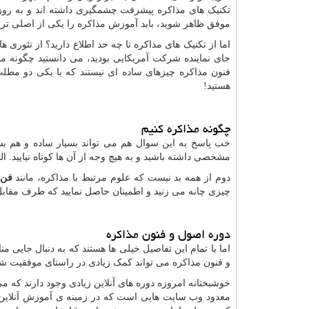
تکنیک های مذاکره پیشرفت چشمگیری داشته اند و به روز تر 
موفق ظاهر شوید، باید آموزش مذاکره را یکی از اصلی تری
اما از تکنیک های مذاکره تا چه حد اطلاع دارید؟ از تئوری ه
جای نماینده شرکت آمریکایی بودید، می دانستید چگونه مذاک
فنون مذاکره چیزهای ساده ای نیستند که با یکی دو مطلب ک
هستید!
چگونه مذاکره کنیم
خب پاسخ به این سوال هم می تواند بسیار ساده و هم بس
مشخصی داشته باشید و به هیچ وجه از آن ها کوتاه نیایید. ال
دوم از همه بد نیست که علوم مرتبط با مذاکره، مانند
فن 
چیزی چانه می زنید و اطمینان حاصل نمایید که طرف مقابل 
دوره اصول و فنون مذاکره
اما با تمام این تفاصیل خیلی ها هستند که به دنبال جایی
و فنون مذاکره می تواند کمک زیادی در راستای موفقیت شغل
خوشبختانه امروزه دوره های آنلاین زیادی وجود دارند که م
معدود وب سایت هایی است که در زمینه ی آموزش آنلاین ف