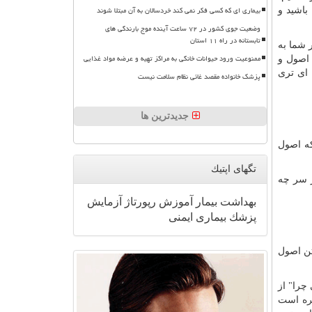
بیماری ای که کسی فکر نمی کند خردسالان به آن مبتلا شوند
باشید و
وضعیت جوی کشور در ۷۲ ساعت آینده موج بارندگی های
تابستانه در راه ۱۱ استان
ر شما به
ممنوعیت ورود حیوانات خانگی به مراکز تهیه و عرضه مواد غذایی
 اصول و
 ای تری
پزشک خانواده مقصد غائی نظام سلامت نیست
جدیدترین ها
که اصول
تگهای اپتیك
بر سر چه
بهداشت
بیمار
آموزش
رپورتاژ
آزمایش
پزشك
بیماری
ایمنی
تن اصول
چرا" از
ره
است