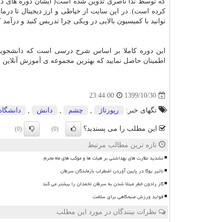
که توسط ندا ناصری تدوین شده است( ایشان دوره های دی
کرده است). در این سایت از خیاطی و ارز دیجیتال تا درم
توانید با کمیسیون بالایی در ویکی چرا تدریس کنید و درآمد
این دوره کاملا بر اساس شرح درسی است که دانشجویان د
اطمینان حاصل نمایید که بهترین مجموعه ی آموزش آنلاین مذ
1399/10/30
23:44:00
تگهای خبر:
رپورتاژ
,
چشم
,
دانش
,
دانشگاه
این مطلب را می پسندید؟
(0)
(0)
تازه ترین مطالب مرتبط
تشدید نظارت های بهداشتی بر هیأت ها و موکب های ماه محرم
تاثیر یوگا در پایین آوردن اضطراب بازماندگان سرطان
گاز رادون خطر مبتلا شدن به سرطان تخمدان را بیشتر می کند
فواید ورزش صبحگاهی برای سلامت
نظرات بینندگان در مورد این مطلب