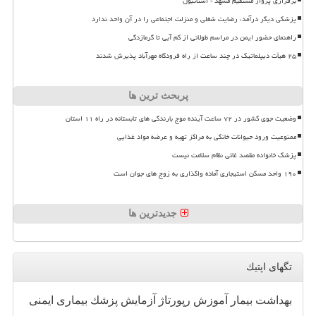
برقراری پرواز مستقیم مشهد - استانبول
پزشکی دیگر درآمد، رضایت شغلی و منزلت اجتماعی را در آن واحد ندارد
راهنمای حضور ایمن در مراسم طولانی از کم آبی تا گرمازدگی
۲۵ هیأت دیپلماتیک در چند ساعت از راه فرودگاه مهرآباد پذیرش شدند
پربحث ترین ها
وضعیت جوی کشور در ۷۲ ساعت آینده موج بارندگی های تابستانه در راه ۱۱ استان
ممنوعیت ورود حیوانات خانگی به مراکز تهیه و عرضه مواد غذایی
پزشک خانواده مقصد غائی نظام سلامت نیست
۱۹۰ واحد مسکن استیجاری آماده واگذاری به زوج های جوان است
جدیدترین ها
تگهای اپتیك
بهداشت
بیمار
آموزش
رپورتاژ
آزمایش
پزشك
بیماری
ایمنی