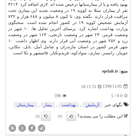
بهبود یافته و یا از بیمارستانها ترخیص شده اند. لاری اضافه کرد: ۴۲۱۴
نفر از بیماران مبتلا به کووید ۱۹ در وضعیت شدید این بیماری تحت
مراقبت قرار دارند. بگفته وی، تا کنون ۸ میلیون و ۶۸۸ هزار و ۷۳۲
آزمایش تشخیص کووید ۱۹ در کشور انجام شده است. سخنگوی
وزارت بهداشت
اشاره کرد: برمبنای آخرین تحلیل ها، ۱۰ شهر در
وضعیت قرمز، ۲۳ شهر در وضعیت نارنجی، ۱۶۳ شهر در وضعیت
زرد و ۲۵۲ شهر در وضعیت آبی قرار دارند. وی اظهار داشت: ۱۰
شهر قرمز کشور در استان مازندران و شامل آمل، بابل، تنکابن،
جویبار، رامسر، ساری، سوادکوه، فریدونکنار، قائمشهر و نکا است.
منبع:
optlab.ir
1399/11/01
18:15:51
598
5
/
0.0
تگهای خبر:
آزمایش
,
بهداشت
,
بیمار
,
بیمارستان
این مطلب را می پسندید؟
(0)
(0)
X