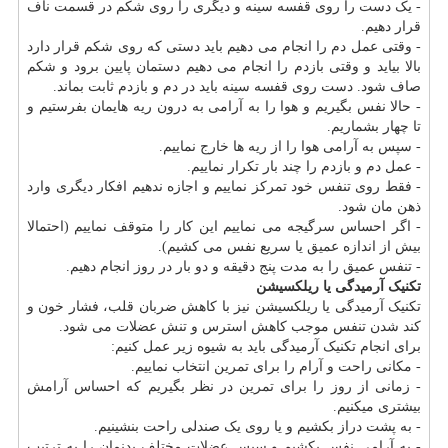
- یک دست را روی قفسه سینه و دیگری را روی شکم در قسمت ناف
قرار دهیم.
- وقتی عمل دم را انجام می دهیم باید دستی که روی شکم قرار دارد
بالا بیاید و وقتی بازدم را انجام می دهیم دستمان پایین برود و شکم
صاف شود. دست روی قفسه سینه باید در دم و بازدم ثابت بماند.
- حالا نفس بگیریم و هوا را به آرامی به درون ریه هایمان بفرستیم و
تا چهار بشماریم.
- سپس به آرامی هوا را از ریه ها خارج نماییم.
- عمل دم و بازدم را چند بار تکرار نماییم.
- فقط روی تنفس خود تمرکز نماییم و اجازه ندهیم افکار دیگری وارد
ذهن مان شود.
- اگر احساس سرگیجه می نماییم این کار را متوقف نماییم (احتمالا
بیش از اندازه عمیق یا سریع نفس می کشیم).
- تنفس عمیق را به مدت پنج دقیقه و دو بار در روز انجام دهیم.
تکنیک آرمیدگی یا ریلکسیشن
تکنیک آرمیدگی یا ریلکسیشن نیز با کاهش ضربان قلب، فشار خون و
کند شدن تنفس موجب کاهش استرس و تنش عضلات می شود.
برای انجام تکنیک آرمیدگی باید به شیوه زیر عمل کنیم:
- مکانی راحت و آرام را برای تمرین انتخاب نماییم.
- زمانی از روز را برای تمرین در نظر بگیریم که احساس آرامش
بیشتری میکنیم.
- به پشت دراز بکشیم و یا روی یک صندلی راحت بنشینیم.
- به آرامی نفس بکشیم و سپس عضلات مختلف بدنمان را به ترتیب