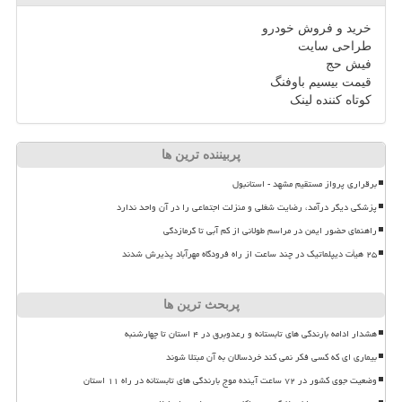
خرید و فروش خودرو
طراحی سایت
فیش حج
قیمت بیسیم باوفنگ
کوتاه کننده لینک
پربیننده ترین ها
برقراری پرواز مستقیم مشهد - استانبول
پزشکی دیگر درآمد، رضایت شغلی و منزلت اجتماعی را در آن واحد ندارد
راهنمای حضور ایمن در مراسم طولانی از کم آبی تا گرمازدگی
۲۵ هیأت دیپلماتیک در چند ساعت از راه فرودگاه مهرآباد پذیرش شدند
پربحث ترین ها
هشدار ادامه بارندگی های تابستانه و رعدوبرق در ۴ استان تا چهارشنبه
بیماری ای که کسی فکر نمی کند خردسالان به آن مبتلا شوند
وضعیت جوی کشور در ۷۲ ساعت آینده موج بارندگی های تابستانه در راه ۱۱ استان