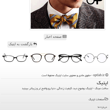
صفحه اخبار
بازگشت به اپتیک
optlab.ir - حقوق مادی و معنوی سایت اپتیك محفوظ است
اپتیك
ساخت عینک - اپتیک، وضوح دید، کیفیت زندگی. دنیا رو واضح تر و زیباتر ببینید
صفحات اپتیك
درباره ما