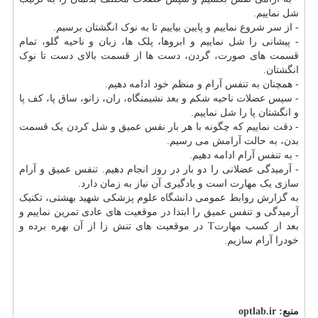
شل نماییم.
- از سر شروع نماییم و پایین بیاییم تا به نوک انگشتان برسیم.
- پیشانی را شل نماییم و ابروها، پلک ها، زبان و ناحیه گلو، تمام
قسمت های صورت، گردن، دست ها از قسمت بالای دست تا نوک
انگشتان.
- همچنان به تنفس آرام و منظم خود ادامه دهیم.
- سپس عضلات ناحیه شکم و بعد نشیمنگاه، ران، زانو، ساق پا، کف پا
و انگشتان پا را شل نماییم.
- دقت نماییم که چگونه با هر بار نفس عمیق و شل کردن یک قسمت
بدن، به حالت آرامش می رسیم.
- به تنفس آرام ادامه دهیم.
- آرمیدگی عضلانی را دو بار در روز انجام دهیم. تنفس عمیق و آرام
سازی یک مهارت است و یادگیری آن نیاز به زمان دارد.
به گزارش روابط عمومی
دانشگاه
علوم پزشکی شهید بهشتی، تکنیک
آرمیدگی و تنفس عمیق را ابتدا در موقعیت های عادی تمرین نماییم و
بعد از کسب مهارتT در موقعیت های تنش زا از آن بهره برده و
خودرا آرام سازیم.
منبع:
optlab.ir