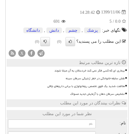
1399/11/06
14:28:42
691
5
/
0.0
تگهای خبر:
پزشك
,
چشم
,
دانش
,
دانشگاه
این مطلب را می پسندید؟
(0)
(0)
X
تازه ترین مطالب مرتبط
بیماری ای که کسی فکر نمی کند خردسالان به آن مبتلا شوند
نقش سابقه خانوادگی در خطر ژنتیکی سرطان سینه
مخالفت شدید یک فوق تخصص روماتولوژی با برخی داروهای چاقی
تشخیص سرطان دهان با آزمایش جدید مسواک
نظرات بینندگان در مورد این مطلب
نظر شما در مورد این مطلب
نام: