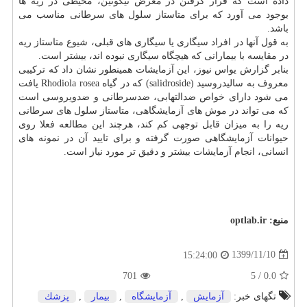
داده است که قرار گرفتن در معرض نیکوتین، محیطی در ریه ها
بوجود می آورد که برای متاستاز سلول های سرطانی مناسب می
باشد.
به قول آنها در افراد سیگاری یا سیگاری های قبلی، شیوع متاستاز ریه
در مقایسه با بیمارانی که هیچگاه سیگاری نبوده اند، بیشتر است.
بنابر گزارش یواس نیوز، این آزمایشات همینطور نشان داد که ترکیبی
معروف به سالیدروسید (salidroside) که در گیاه Rhodiola rosea یافت
می شود دارای خواص ضدالتهابی، ضدسرطانی و ضدویروسی است
که می تواند در موش های آزمایشگاهی، متاستاز سلول های سرطانی
ریه را به میزان قابل توجهی کم کند، هرچند این مطالعه فعلا روی
حیوانات آزمایشگاهی صورت گرفته و برای تایید آن در نمونه های
انسانی، انجام آزمایشات بیشتر و دقیق تر مورد نیاز است.
منبع:
optlab.ir
1399/11/10
15:24:00
701
5
/
0.0
تگهای خبر:
آزمایش
,
آزمایشگاه
,
بیمار
,
پزشك