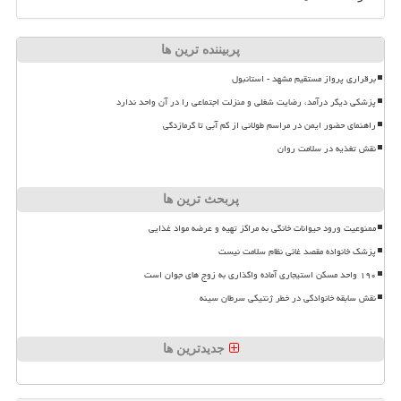
پربیننده ترین ها
برقراری پرواز مستقیم مشهد - استانبول
پزشکی دیگر درآمد، رضایت شغلی و منزلت اجتماعی را در آن واحد ندارد
راهنمای حضور ایمن در مراسم طولانی از کم آبی تا گرمازدگی
نقش تغذیه در سلامت روان
پربحث ترین ها
ممنوعیت ورود حیوانات خانگی به مراکز تهیه و عرضه مواد غذایی
پزشک خانواده مقصد غائی نظام سلامت نیست
۱۹۰ واحد مسکن استیجاری آماده واگذاری به زوج های جوان است
نقش سابقه خانوادگی در خطر ژنتیکی سرطان سینه
جدیدترین ها