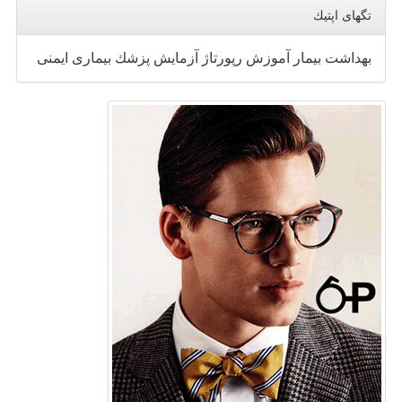
تگهای اپتیك
بهداشت
بیمار
آموزش
رپورتاژ
آزمایش
پزشك
بیماری
ایمنی