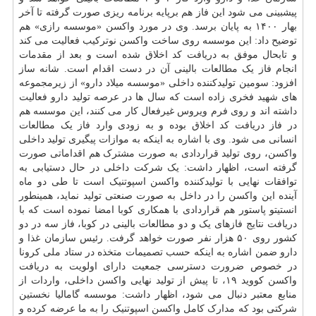
پیشبینی می شود این فاز هم برپایه برنامه ریزی صورت گرفته تا آخر
بهار ۱۴۰۰ به پایان برسد. وی در مورد واکسن «موسسه رازی» هم
توضیح داد: این موسسه روی ساخت واکسن نوترکیب فعالیت می کند
و تابحال موفق به دریافت کد اخلاق شده است و بعد از مقدمات
انجام فاز یک مطالعات بالینی آن در دست اقدام است. شانه ساز
افزود: سومین تولیدکننده داخلی «موسسه میلاد دارو» از زیرمجموعه
های شهید فخری زاده است که سال ها در عرصه تولید دارو فعالیت
داشته اند و روی فرم ویروس غیرفعال کار می کنند، این موسسه هم
در فاز دریافت کد اخلاق بوده و به زودی وارد فاز یک مطالعات
انسانی می شود. وی با اشاره به اینکه به موازات پیگیری تولید داخلی
واکسن، روی تولید قراردادی به صورت مشترک هم اقداماتی صورت
گرفته است، اظهار داشت: یک شرکت داخلی در حال دستیابی به
توافقات نهایی با تولیدکننده واکسن اسپوتنیک است تا طی دو ماه
آینده این واکسن را در داخل به صورت صنعتی تولید نماید، همینطور
انستیتو پاستور هم قراردادی با همکاری کوبا امضا نموده است که با
دریافت نتایج فازهای یک و دو مطالعات بالینی در کوبا، فاز سه در دو
کشور روی ۵۰ هزار نفر صورت خواهد گرفت. رئیس سازمان غذا و
دارو ضمن اشاره به اینکه حسب تصمیمات متخذه در ستاد ملی کرونا
در خصوص ضرورت دسترسی جمعیت دارای اولویت به دریافت
واکسن کووید ۱۹، تا پیش از تولید نهایی واکسن داخلی، واردات از
منابع معتبر دنبال می شود، اظهار داشت: موسسه گامالیا نخستین
شرکتی بود که مدارک کامل واکسن اسپوتنیک را به ما عرضه کرده و