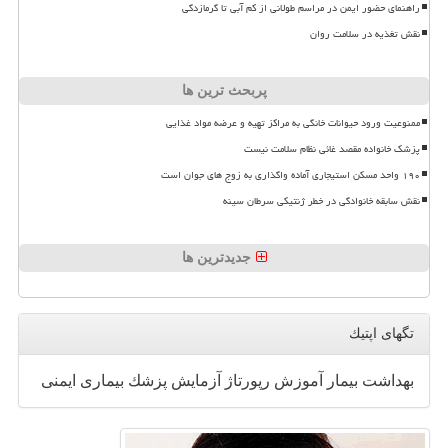
راهنمای حضور ایمن در مراسم طولانی از کم آبی تا گرمازدگی
نقش تغذیه در سلامت روان
پربحث ترین ها
ممنوعیت ورود حیوانات خانگی به مراکز تهیه و عرضه مواد غذایی
پزشک خانواده مقصد غائی نظام سلامت نیست
۱۹۰ واحد مسکن استیجاری آماده واگذاری به زوج های جوان است
نقش سابقه خانوادگی در خطر ژنتیکی سرطان سینه
جدیدترین ها
تگهای اپتیك
بهداشت
بیمار
آموزش
رپورتاژ
آزمایش
پزشك
بیماری
ایمنی