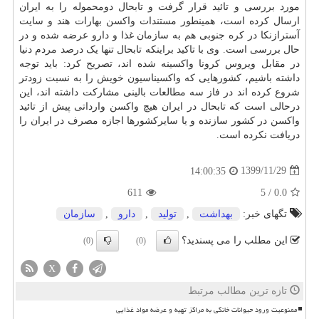
مورد بررسی و تائید قرار گرفت و تابحال دومحموله را به ایران
ارسال کرده است، همینطور مستندات واکسن بهارات هند و سایت
آسترازنکا در کره جنوبی هم به سازمان غذا و دارو عرضه شده و در
حال بررسی است. وی با تاکید براینکه تابحال تنها یک درصد مردم دنیا
در مقابل ویروس کرونا واکسینه شده اند، تصریح کرد: باید توجه
داشته باشیم، کشورهایی که واکسیناسیون خویش را به نسبت زودتر
شروع کرده اند در فاز سه مطالعات بالینی مشارکت داشته اند، این
درحالی است که تابحال در ایران هیچ واکسن وارداتی پیش از تائید
واکسن در کشور سازنده و یا سایرکشورها اجازه مصرف در ایران را
دریافت نکرده است.
1399/11/29
14:00:35
611
5
/
0.0
تگهای خبر:
بهداشت
,
تولید
,
دارو
,
سازمان
این مطلب را می پسندید؟
(0)
(0)
X
تازه ترین مطالب مرتبط
ممنوعیت ورود حیوانات خانگی به مراکز تهیه و عرضه مواد غذایی