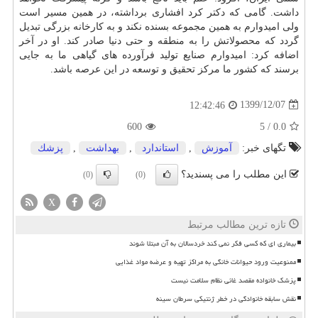
داشت. گامی که دکتر کرد افشاری برداشته، در همین مسیر است
ولی امیدوارم به همین مجموعه بسنده نکند و به کارخانه بزرگی تبدیل
گردد که محصولاتش را به منطقه و حتی دنیا صادر کند. او در آخر
اضافه کرد: امیدوارم صنایع تولید فرآورده های گیاهی ما به جایی
برسند که کشور ما مرکز تحقیق و توسعه در این عرصه باشد.
1399/12/07
12:42:46
600
5
/
0.0
تگهای خبر:
آموزش
,
استاندارد
,
بهداشت
,
پزشك
این مطلب را می پسندید؟
(0)
(0)
X
تازه ترین مطالب مرتبط
بیماری ای که کسی فکر نمی کند خردسالان به آن مبتلا شوند
ممنوعیت ورود حیوانات خانگی به مراکز تهیه و عرضه مواد غذایی
پزشک خانواده مقصد غائی نظام سلامت نیست
نقش سابقه خانوادگی در خطر ژنتیکی سرطان سینه