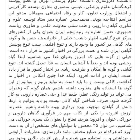
دانشکده داروسازی دانشگاه علوم پزشکی تهران و عضو پیوسته
فرهنگستان علوم پزشکی، عیسی منصوری معاون توسعه کارآفرینی
و اشتغال وزارت تعاون، کار و رفاه اجتماعی میهمانان مدعو این
مراسم افتتاحیه بودند. محمدحسن عصاره دبیر ستاد توسعه علوم و
فناوری گیاهان دارویی و طب سنتی معاونت علمی و فناوری ریاست
جمهوری، ضمن اشاره به رتبه پنجم ایران بعنوان یکی از کشورهای
مرکز تنوع گیاهی، اظهار داشت: خیلی از خانواده ها، جنس ها و گونه
های گیاهی در کشور ما وجود دارند و تنوع اقلیمی سبب تنوع پوشش
گیاهی ایران شده و نعمت بزرگی در اختیار کشور ما قرار داده است.
خیلی از گونه هایی که امروز بعنوان غذا می شناسیم ابتدا گیاه
وحشی بوده اند و بعداً با آشنایی انسان به غذا تبدیل گشته اند. تنوع
گیاهی و گونه ها امکان و ظرفیت زیادی در اختیار کشور ما قرار داده
است. ایشان در ادامه افزود: اینکه خدا چنین امکانی در اختیار ما
گذاشته، کافی نیست و ما باید دست به تولید بزنیم و بتوانیم از این
گونه ها استفاده های متفاوت داشته باشیم. همان گونه که زعفران
می تواند در تولید رنگ، عطر، طعم غذا و حتی عصاره دارویی به کار
گرفته شود. صرف شناختن گیاه کافی نیست پو باید بتوانیم با ارتقا
دانش
از گیاهان موجود، بهره برداری بهینه داشته باشیم. عصاره،
ارزش افزوده را یکی از نکات مهم در فرآوری گیاهان دارویی و
خوراکی عنوان و افزود: هرچند نعناع را بعنوان یک سبزی خوراکی می
شناسیم، می توان ۴۵
محصول
با مولکول های مشخص از آن به دست
آورد که هرکدام در صنایع مختلف مانند داروسازی، عطریات، آرایشی
و بهداشتی و…، استفاده می شوند و ارزش افزوده بالایی بوجود می