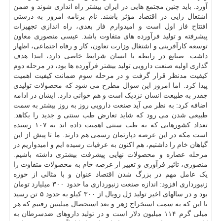
آورد. باید چنین مجتمع هایی در ایران بیشتر راه اندازی شوند و ضمن
اشتغال زایی در اقتصاد مؤثر باشند. نام برنامه امروز به درستی
افتتاح فاز اول است و امیدوارم فاز بعدی، راه اندازی تجهیزات
پیشرفته و تولید فرآورده های متفاوت باشد. عیسی منصوری معاون
توسعه کارآفرینی و اشتغال وزارت تعاون، کار و رفاه اجتماعی، اظهار
داشت: صنایع در رابطه با انسان شرایط خاصی دارد، ابتدا هدف
گذاری اولیه صنعت دارویی تولید بیشتر فرآورده ها بود، در مرحله دوم
کیفیت مدنظر قرار گرفت و در مرحله سوم ضمانت کیفیت اهمیت
پیدا کرد. اما امروز این سوال مطرح می شود که محصولات تولیدی
چقدر به طبیعت انسان نزدیک است و هم خوانی دارد. ایشان در ادامه
اضافه کرد: به نظر می آید صنعت دارویی روز به روز بیشتر به سمت
طبیعی شدن می رود که شاید تعارض طب سنتی و جدید را بکاهد.
تعداد کشورهایی که به طب سنتی اهمیت داده اند به ۱۰۷ رسیده
است مکه در این عرصه دپارتمان رسمی هم دارند. ما تا پیش از این
گیاهان خام را داشتیم، هم اکنون به عرقیات رسیده ایم و امیدواریم در
مرحله عصاره و محصولات نهایی پیشرفت بیشتری داشته باشیم.
منصوری، تاثیر فرآوری و تغییر از عرضه خام به محصولات متفاوت را
یک عامل مهم در بزرگ شدن اقتصاد عنوان و با مثالی از حوزه
زنبورداری افزود: اندازه صنعت زنبورداری ما حدود ۳۰۰ میلیارد تومان
بود و در سالهای اخیر تولید ژل رویال از ۳۰۰ کیلو به حدود ۵ تن رسید
تا این که به سمت استخراج زهر و بعد استحصال میلیتین رفتیم که هر
میلی گرم ۱۱۴ میلیون دلار است و در تولید داروهای ضدسرطان به