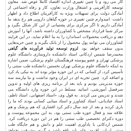
کار می رود و با چنین تغییری اندازه اقتصاد کاملاً عوض شد. معاون
توسعه کارآفرینی و اشتغال وزارت تعاون، کار و رفاه اجتماعی از
آمادگی دولت برای تسهیلات ویژه به کارآفرینان اطلاع داد و اظهار
داشت: امیدوارم چنین تغییری در حوزه گیاهان دارویی هم رخ بدهد ما
آمادگی داریم تا اگر مرکزی برای پشتیبانی از این کار شکل بگیرد و
مرکز شما قرارداد مشخص با کشاورزان داشته باشد، آنها را
آموزش
دهد و دریافت محصولات
استاندارد
را به ما اعلام نماید، در این فرایند
کشاورزان می توانند پول محصول را از بانک بگیرند و چنین خریدهایی
بدون سقف خواهد بود.
لزوم توسعه تولید فرآورده های گیاهی
محمدرضا شمس اردکانی استاد دانشکده داروسازی دانشگاه علوم
پزشکی تهران و عضو پیوسته فرهنگستان علوم پزشکی، ضمن اشاره
به اینکه دانشگاه علوم پزشکی تهران نخستین دانشکده طب سنتی را
تأسیس کرد، از کسانی که در این حوزه مؤثر بوده اند به نیکی یاد کرد
و اضافه کرد: چنین تجربه ای در ایران وجود نداشت و ما نیازمند سه
حوزه مدیریتی بودیم و باید بعد از برنامه ریزی های اولیه و تدوین
سرفصل آموزشی، اساتید مسلط در این حوزه وارد دانشگاه می
شدند و تدریس می کردند. به قول وی، «استاد اصفهانی، استاد ناظم،
استاد عبادیانی، استاد کشاورز و استاد مینایی کسانی بودند که ما را
یاری کردند و بعد از چند سال دکتر کرد افشاری که هم پزشک و هم
علاقه مند و فعال حوزه طب سنتی بود، به این مجموعه پیوست و
دوره دکترای تخصصی طب سنتی را هم در این دوره دریافت کرد.
شمس اردکانی با یادآوری اهمیت علم و دانش و هم جایگاه طب
سنتی ایران، افزود: علم باید نافع باشد و گرنه پیشرفت نخواهد