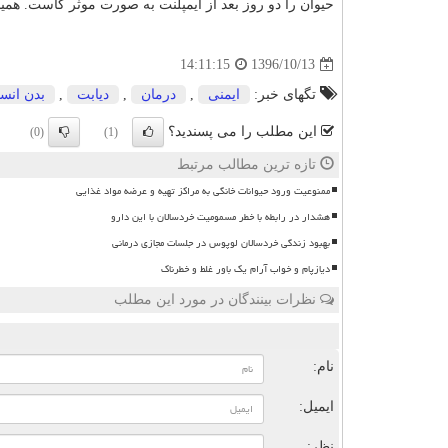
حیوان را دو روز بعد از ایمپلنت به صورت موثر كاست. همینطور حذف نمونه های ۱۰ اینچ
1396/10/13
14:11:15
تگهای خبر:
ایمنی
,
درمان
,
دیابت
,
بدن انس
این مطلب را می پسندید؟
(0)
(1)
تازه ترین مطالب مرتبط
ممنوعیت ورود حیوانات خانگی به مراکز تهیه و عرضه مواد غذایی
هشدار در رابطه با خطر مسمومیت خردسالان با این دارو
بهبود زندگی خردسالان لوپوس در جلسات مجازی درمانی
دیازپام و خواب آرام یک باور غلط و خطرناک
نظرات بینندگان در مورد این مطلب
ن
نام:
ایمیل:
نظر: