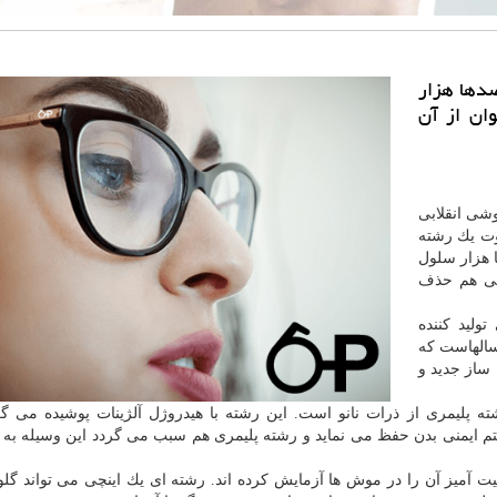
دها هزار
ان از آن
شی انقلابی
 عنكبوت یك رشته
ا هزار سلول
حتی هم حذف
ولید كننده
سالهاست كه
ساز جدید و
 پلیمری از ذرات نانو است. این رشته با هیدروژل آلژینات پوشیده می گرد
م ایمنی بدن حفظ می نماید و رشته پلیمری هم سبب می گردد این وسیله به 
صورت موفقیت آمیز آن را در موش ها آزمایش كرده اند. رشته ای یك اینچی می تواند گ