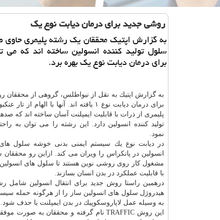
روشی جدید برای درمان دیابت نوع یك
به گزارش اپتیك محققان یك رشته پلیمری حاوی ص
سلول تولید كننده انسولین ساخته اند كه می تو
برای درمان دیابت نوع یك بهره برد.
به گزارش اپتیك به نقل از نیواطلس، گروهی از محققان رو
برای
درمان
دیابت نوع ۱ یافته اند. آنها با الهام از تار
پلیمری از ذرات با قابلیت ایمپلنت آسان ساخته اند كه صده
تولید كننده انسولین دارد. این رشته را می توان به را
نمود.
در دیابت نوع یك سیستم ایمنی بدنی خوشه سلول های ت
انسولین در پانكراس را ویران می كند. ازاین رو محققان 
مشغول كار روی روشی نوین هستند تا سلول های انسولین 
با قابلیت عملكرد در بدن انسان بسازند.
درهمین راستا روش جدید برای انتقال انسولین شامل رشته
هیدروژل سلول های انسولین ساز را از هرگونه حمله سیست
به وسیله عمل لاپاروسكوپیك در بدن ایمپلنت یا حذف شود.
این روش TRAFFIC نام گرفته و محققان به 