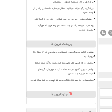
برقراری پرواز مستقیم مشهد - استانبول
پزشکی دیگر درآمد، رضایت شغلی و منزلت اجتماعی را در آن
واحد ندارد
راهنمای حضور ایمن در مراسم طولانی از کم آبی تا گرمازدگی
۲۵ هیأت دیپلماتیک در چند ساعت از راه فرودگاه مهرآباد
پذیرش شدند
پربحث ترین ها
هشدار ادامه بارندگی های تابستانه و رعدوبرق در ۴ استان تا
چهارشنبه
بیماری ای که کسی فکر نمی کند خردسالان به آن مبتلا شوند
وضعیت جوی کشور در ۷۲ ساعت آینده موج بارندگی های
تابستانه در راه ۱۱ استان
ممنوعیت ورود حیوانات خانگی به مراکز تهیه و عرضه مواد غذایی
جدیدترین ها