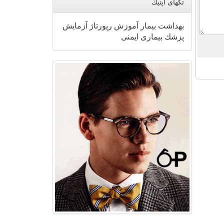
تگهای اپتیك
بهداشت
بیمار
آموزش
رپورتاژ
آزمایش
پزشك
بیماری
ایمنی