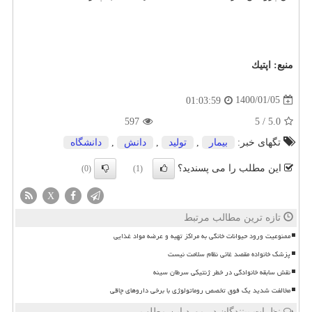
منبع:
اپتیك
1400/01/05
01:03:59
597
5
/
5.0
تگهای خبر:
بیمار
,
تولید
,
دانش
,
دانشگاه
این مطلب را می پسندید؟
(0)
(1)
X
تازه ترین مطالب مرتبط
ممنوعیت ورود حیوانات خانگی به مراکز تهیه و عرضه مواد غذایی
پزشک خانواده مقصد غائی نظام سلامت نیست
نقش سابقه خانوادگی در خطر ژنتیکی سرطان سینه
مخالفت شدید یک فوق تخصص روماتولوژی با برخی داروهای چاقی
نظرات بینندگان در مورد این مطلب