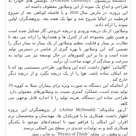
"دانشگاه پرینستون" (Princeton University)، کوشش های خودرا به
طراحی و ابداع یک نمونه از این ونتیلاتور معطوف داشته اند.
این پروژه، در مارس سال 2020 و با فاصله کوتاهی بعد از شروع
قرنطینه در ایتالیا شروع شد و تنها یک هفته بعد، پژوهشگران اولین
نمونه را ارائه دادند.
ونتیلاتور، از یک دریچه ورودی و دریچه خروجی گاز تشکیل شده است
و همین طور مجموعه ای از کنترل ها و هشدارها را ارائه می دهد تا
نظارت بر بیمار و قابلیت تنظیم ونتیلاتور از یک بیمار به بیمار دیگر را
تضمین کند. این ونتیلاتور با بهره گیری از عناصر در دسترس تولید
شده است و بنا بر این کشورهای در حال توسعه نیز می توانند به
سرعت و بسادگی از عهده ساخت آن برآیند.
"گالبیاتی" اظهار داشت: ایده این ونتیلاتور، طراحی سیستمی بود که تا
حد امکان ساده باشد، هوا را از یک دریچه بگیرد و از دریچه دیگر
خارج کند.
از آنجائیکه این
دستگاه
به صورت ویژه برای بیماران مبتلا به کووید-19
تولید شده است، عملکرد کمتری نسبت به ونتیلاتورهای معمولی دارد.
طراحی ساده این دستگاه، هزینه تولید را تا اندازه قابل توجهی می
کاهد.
"آرتور مکدونالد" (Arthur McDonald)، از پژوهشگران این پروژه
اظهار داشت: همکاری ما با فیزیکدان ها، مهندسان و متخصصان نرم
افزار، این امکان را فراهم نمود تا استعدادهای موجود با یکدیگر
همکاری کنند و به تولیدات جدیدی در سطح بین المللی برسند.
این پژوهش، در مجله "Physics of Fluids" به چاپ رسید.