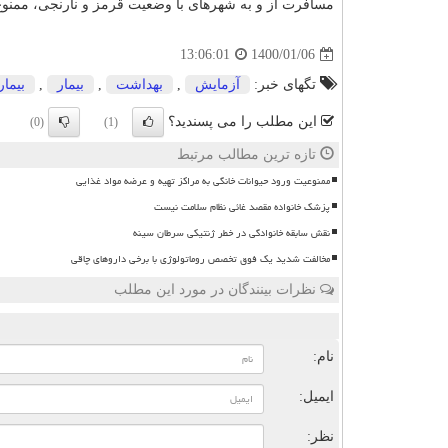
مسافرت از و به شهرهای با وضعیت قرمز و نارنجی، ممنوع
1400/01/06
13:06:01
تگهای خبر:
آزمایش
,
بهداشت
,
بیمار
,
بیما
این مطلب را می پسندید؟
(0)
(1)
تازه ترین مطالب مرتبط
ممنوعیت ورود حیوانات خانگی به مراکز تهیه و عرضه مواد غذایی
پزشک خانواده مقصد غائی نظام سلامت نیست
نقش سابقه خانوادگی در خطر ژنتیکی سرطان سینه
مخالفت شدید یک فوق تخصص روماتولوژی با برخی داروهای چاقی
نظرات بینندگان در مورد این مطلب
ن
نام:
ایمیل:
نظر: