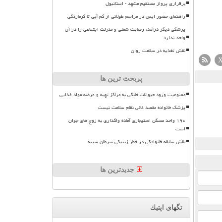
برقراری پرواز مستقیم مشهد - استانبول
راهنمای حضور ایمن در مراسم طولانی از کم آبی تا گرمازدگی
پزشکی دیگر درآمد، رضایت شغلی و منزلت اجتماعی را در آن
واحد ندارد
نقش تغذیه در سلامت روان
پربحث ترین ها
ممنوعیت ورود حیوانات خانگی به مراکز تهیه و عرضه مواد غذایی
پزشک خانواده مقصد غائی نظام سلامت نیست
۱۹۰ واحد مسکن استیجاری آماده واگذاری به زوج های جوان
است
نقش سابقه خانوادگی در خطر ژنتیکی سرطان سینه
جدیدترین ها
تگهای اپتیك