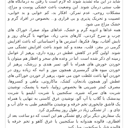
شاید در این ماه تشدید شوند که لازم است با رفتن به درمانگاه های
طب سنتی
درمان
شوند. این وضعیت باعث خشکی
پوست
و مزاج،
مشکلات روحی، عدم تمرکز، افکار بد، کم خوابی و بد خوابی،
عصبیت و تحریک پذیری و بی قراری و... بخصوص در افراد گرم و
خشک مزاج می شود.
همه غذاها و ادویه گرم و خشک، غذاهای مولد صفرا، خوراک های
چرب و سرخ کردنی، کارهای بدنی زیاد، مواجهه با گرمای روز و
تابش آفتاب، بوها، فکرها، استرس ها و احساساتی که باعث افزایش
گرمی در
مغز
، قلب، معده و کبد شوند باعث افزایش تشنگی می
شوند. اولین گام در کاهش عطش در روزه داری، پرهیز از عوامل
زمینه ای ذکر شده است. اما در وعده های سحر و افطار هم میتوان با
خوردن خورش های همراه با آلو، تمبر هندی و زرشک، پرهیز از
خوردن میوه های گرمسیری همچون موز و انبه که زیاده روی در
خوردن آنها باعث غلظت خون می شود، پرهیز از خوردن خوراکی های
عطش آور همچون بادنجان، کشک، ماکارونی، ماهی و کنسروها،
مصرف کمتر شیرینی ها بخصوص زولبیا، بامیه یا پشمک، نوشیدن
شربت های سرکه شیره، سکنجبین یا شربت آبلیمو یا شربت
بیدمشک با گلاب یا آبِ آلو، نوشیدن عرق کاسنی به تنهایی یا همراه
یک قاشق چایخوری تخم خرفه و نوشیدن ماالشعیر طبی به جای آب و
چای و... از تشنگی زیاد در طول روز پیشگیری کرد.
یک سفارش دیگر برای رفع تشنگی هم این است که دو ساعت بعد از
افطاری، فالوده هندوانه با سکنجبین یا عرق کاهو و تخم خرفه یا
فالوده خیار با سکنجبین میل کنید.