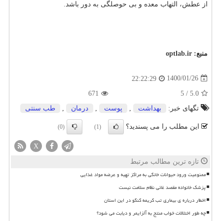
از عطش، التهاب معده و بی حوصلگی به دور باشد.
منبع:
optlab.ir
1400/01/26
22:22:29
671
5
/
5.0
تگهای خبر:
بهداشت
,
پوست
,
درمان
,
طب سنتی
این مطلب را می پسندید؟
(0)
(1)
X
تازه ترین مطالب مرتبط
ممنوعیت ورود حیوانات خانگی به مراکز تهیه و عرضه مواد غذایی
پزشک خانواده مقصد غائی نظام سلامت نیست
اخطار درباره ی بیماری تب کریمه کنگو در این استان
چه طور اختلالات خواب منتج به آلزایمر و دیابت می شود؟