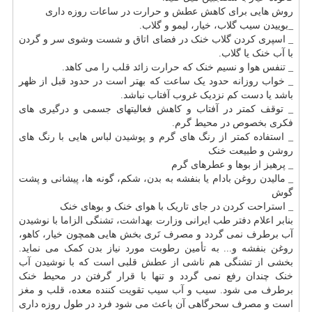
روش هایی برای کاهش عطش و حرارت در ساعات روزه داری
_بوییدن سیب گلاب، خیار، لیمو و گلاب.
_ اسپری کردن گلاب خنک در فضای اتاق و شست وشوی سر و گردن
با آب خنک یا گلاب.
_ تنفس هوا و نسیم خنک که حرارت زائد قلب را می کاهد.
_ خواب روزانه حدود یک ساعت که بهتر است در حدود قبل از ظهر
باشد یا دست کم نزدیک غروب آفتاب نباشد.
_ توقف کمتر در آفتاب و کاهش فعالیتهای جسمی و درگیری های
فکری بخصوص در محیط گرم.
_ استفاده کمتر از رنگ های گرم و پوشیدن لباس هایی با رنگ های
روشن و طبیعت خنک
_ پرهیز از بوها و عطرهای گرم
_ مالیدن روغن بادام یا بنفشه به بدن، شکم، گونه ها، پیشانی و پشت
گوش
_ استراحت کردن در جای تاریک با هوای خنک و بوهای خنک
بنابر اعلام دفتر طب ایرانی وزارت
بهداشت
، تشنگی الزاما با نوشیدن
آب برطرف نمی گردد و مصرف تَری بخش هایی همچون خیار، کاهو،
روغن بنفشه و... به تأمین رطوبت مورد نیاز بدن کمک می نماید.
بخشی از تشنگی هم ناشی از عطش قلبی است که با نوشیدن آب
خنک چندان رفع نمی گردد و تنها با قرار گرفتن در محیط خنک
برطرف می شود. سیب و آب سیب تقویت کننده معده، قلب و مغز
است و مصرف سحرگاهی آن باعث می شود فرد در طول روزه داری