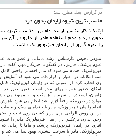
در گزارش اپتیك مطرح شد؛
مناسب ترین شیوه زایمان بدون درد
اپتیک: کارشناس ارشد مامایی، مناسب ترین شیو
بدون درد و عدم استفاده مادر از دارو در آن ش
را، بهره گیری از زایمان فیزیولوژیک دانست.
نیلوفر باهوش کارشناس ارشد مامایی و عضو هیأت ع
علوم پزشکی فارس، در گفتگو با خبرنگار مهر، گفت: در ر
فیزیولوژیک اهتمام می شود که مادر احساس راحتی کامل د
همه امکانات در اختیار او قرار داده می شود که آسایش او
وی اشاره کرد: از اصولی که در زایمان فیزیولوژیک قابل
امکان حضور همراه برای مادر است. همین طور در ای
زایمان، استفاده از سرم و آنژیوکت و…، ممنوع می باشد
موارد در صورتیکه واقعاً لازم باشد انجام می شود. باهوش 
انجام زایمان فیزیولوژیک، مادر باید غذاهای سبک و مایعا
در این روش الزامی برای دراز کشیدن روی تخت و است
وجود ندارد، برعکس در زایمان فیزیولوژیک مادر را تشوی
افزود: در زایمان فیزیولوژیک، پزشک و ماما تا زمانی که 
فیزیولوژیک، مادر با سرعت بیشتری بهبود پیدا می کند 