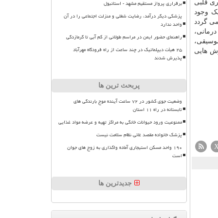
ری قلبی
برقراری پرواز مستقیم مشهد - استانبول
یک وجود
پزشکی دیگر درآمد، رضایت شغلی و منزلت اجتماعی را در آن
نمی گردد
واحد ندارد
درمانی،
راهنمای حضور ایمن در مراسم طولانی از کم آبی تا گرمازدگی
وسیقی،
۲۵ هیأت دیپلماتیک در چند ساعت از راه فرودگاه مهرآباد
وش هایی
پذیرش شدند
پربحث ترین ها
وضعیت جوی کشور در ۷۲ ساعت آینده موج بارندگی های
تابستانه در راه ۱۱ استان
ممنوعیت ورود حیوانات خانگی به مراکز تهیه و عرضه مواد غذایی
پزشک خانواده مقصد غائی نظام سلامت نیست
۱۹۰ واحد مسکن استیجاری آماده واگذاری به زوج های جوان
است
جدیدترین ها