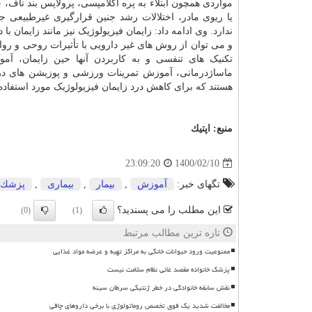
مواردی همچون ابتلاء به پره اکلامپسی، پرولاپس بند ناف، 
یا ریوی مادر، اختلالات رشد جنین قرارگیری غیرطبیعی جن
ندارد. وی ادامه داد: زایمان فیزیولوژیک نیز مانند زایمان 
و می توان از روش های غیر دارویی با تأثیرات روحی و روا
تکنیک های تنفسی و به کاربردن آنها حین زایمان،
آمو
ماساژدرمانی، آموزش تمرینات ورزشی و پوزیشن های درس
هستند که برای کاهش درد زایمان فیزیولوژیک مورد استفاده
منبع:
اپتیك
1400/02/10
23:09:20
تگهای خبر:
آموزش
,
بیمار
,
بیماری
,
پزشك
این مطلب را می پسندید؟
(0)
(1)
تازه ترین مطالب مرتبط
ممنوعیت ورود حیوانات خانگی به مراکز تهیه و عرضه مواد غذایی
پزشک خانواده مقصد غائی نظام سلامت نیست
نقش سابقه خانوادگی در خطر ژنتیکی سرطان سینه
مخالفت شدید یک فوق تخصص روماتولوژی با برخی داروهای چاقی