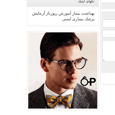
تگهای اپتیك
بهداشت
بیمار
آموزش
رپورتاژ
آزمایش
پزشك
بیماری
ایمنی