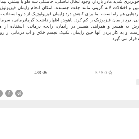
خونریزی شدید مادر باردار، وجود تبخال تناسلی، حاملگی سه قلو یا بیشتر، بیما
ین و اختلالات لانه گزینی مانند جفت چسبنده، امکان انجام زایمان فیزیولوژ
با دردهایی هم راه است، اما برای کاهش درد زایمان فیزیولوژیک از دارو استفاده 
نی، درد زایمان فیزیوژیک را کم کرد. باهوش اظهار داشت: گرمادرمانی، سرما 
زش
به همسر و همراهی همسر در زایمان، رایحه درمانی، استفاده از م
ت و به کار بردن آنها حین زایمان، تکنیک تجسم خلاق و آب درمانی از ر
 قرار می گیرد.
488
5
/
5.0
X