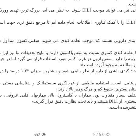
نتایج نشان می دهد، داروهای ضدعفونت و داروهای سرطانی نیز می توانند موجب DILI شوند. به نظر می آید، بزرگ ترین
دکتر گوو اضافه کرد: «ما مطالعه دنیای واقعی مربوط به DILI را با کمک فناوری اطلاعات انجام داده ایم تا مرجع دقیق تری ج
قه بندی دارویی هستند که موجب لطمه کبدی می شوند. سفتریاکسون متداول ت
 لطمه کبدی کمتری نسبت به سفتریاکسون دارند و نتایج تحقیقات ما نیز این م
 رتبه را دارد. سفوپرازون در غرب کمتر مورد استفاده قرار می گیرد اما در چین
ن مطالعه به وجود آورده است.»
محققان تاکید کردند: ووریکونازول می تواند موجب لطمه حاد کبدی ناشی از دارو از 
نظر گرفتن چندین عامل است. استفاده منطقی از غربالگری سیستماتیک و شناسایی دستی 
 کند: «ویژگی های DILI داروهای مختلف بسیار متفاوت بود. بیماران با کلسترول بالا، بیماریهای قلبی عروقی،
یق قرار گیرند.»
552
5
/
5.0