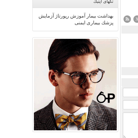
تگهای اپتیك
بهداشت
بیمار
آموزش
رپورتاژ
آزمایش
پزشك
بیماری
ایمنی