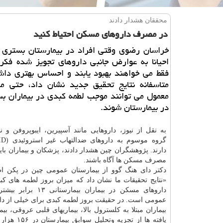
محققان هشدار دادند
در مصرف داروهای مسكن احتیاط كنید
خراسان رضوی وقتی افراد در بیمارستان بستری 
احیانا به عوارض جانبی داروهای تجویز شده فکر
فقط می خواهند بهبود یابند و احساس بهتری داش
متاسفانه نتایج تحقیق جدید نشان داد، حتی 
معمول می توانند موجب لطمه کبدی در بیماران ب
در بیمارستان شوند.
به نقل از نیوز، داروهایی مانند آسپیرین، ایبوپروفن و 
دارند. پژوهشگران چین هشدار دادند، پزشکان و بیماران با
مصرف مسکن ها آگاه باشند.
دکتر دای هنگ گوو از بیمارستان عمومی چین در پکن ا
«نتایج تحقیقات ما نشان داد که میزان بروز لطمه های کب
داروهای مسکن در بیماران بیمارس
عمومی است. در حقیقت بروز لطمه کبدی برای خیلی از د
بیماران مبتلا به کلسترول بالا، بیماریهای قلبی عروقی، 
یافته ها از تجزیه وتحلیل سوابق بیمارستان در ۱۵۶ هزار و ۵۷۰ نفر حاصل شده است. پژوهشگران ۴۹۹ مورد لطمه های کبدی ناشی از