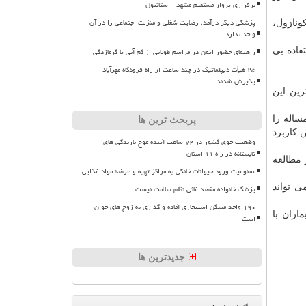
برقراری پرواز مستقیم مشهد - استانبول
پزشکی دیگر درآمد، رضایت شغلی و منزلت اجتماعی را در آن
 تهدید ووریکونازول،
واحد ندارد
هت استفاده بی
راهنمای حضور ایمن در مراسم طولانی از کم آبی تا گرمازدگی
۲۵ هیأت دیپلماتیک در چند ساعت از راه فرودگاه مهرآباد
پذیرش شدند
رین این
ساله را
پربحث ترین ها
 کاربرد
وضعیت جوی کشور در ۷۲ ساعت آینده موج بارندگی های
تابستانه در راه ۱۱ استان
نظر بالینی شود و بیشترین میزان ۱.۳۳ درصد را در مطالعه
ممنوعیت ورود حیوانات خانگی به مراکز تهیه و عرضه مواد غذایی
می تواند
پزشک خانواده مقصد غائی نظام سلامت نیست
۱۹۰ واحد مسکن استیجاری آماده واگذاری به زوج های جوان
 بیماران با
است
جدیدترین ها