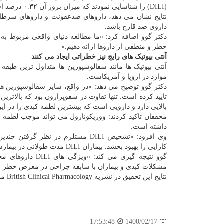
(DILI) را شناسایی نمودند که میزان بروز آن ۰.۳۲ درصد است.
داروی ضد قارچ باشد.
خطر و منطقی از داروها ارائه دهیم.»
آنتی بیوتیک های رایج نیز خطراتی ایجاد می کنند
آنتی بیوتیک ها مانند سفالوسپورین ها متداول ترین طب
موارد در اروپا و آمریکاست.
دکتر گوو توضیح می دهد: «در واقع، سایر سفالوسپورین ها
تایید کرده است. تنها تفاوت در سفوپرازون بود که بالاترین
بالایی دارد و دارویی است که بیشترین لطمه کبدی را در ای
داشته است.
وی افزود: «تشخیص DILI مستلزم در 
کارایی را بهبود بخشد. بیماران DILI مدت طولانی در بیمارستان بستری، شیوع کم و مرگ ومیر بالا دارند.»
گوو نتیجه گیری می
مشکلات کبدی و بیماران با سابقه جراحی در معرض خطر بیشتری از DILI هستند و باید تحت نظارت دق
نتایج این تحقیق در نشریه British Clinical Pharmacology منتشرشده است.
1400/02/17
17:53:48