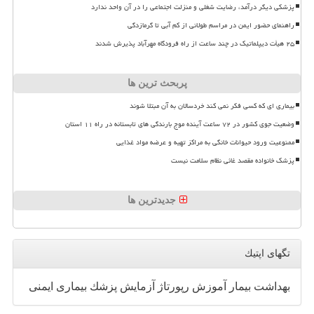
پزشکی دیگر درآمد، رضایت شغلی و منزلت اجتماعی را در آن واحد ندارد
راهنمای حضور ایمن در مراسم طولانی از کم آبی تا گرمازدگی
۲۵ هیأت دیپلماتیک در چند ساعت از راه فرودگاه مهرآباد پذیرش شدند
پربحث ترین ها
بیماری ای که کسی فکر نمی کند خردسالان به آن مبتلا شوند
وضعیت جوی کشور در ۷۲ ساعت آینده موج بارندگی های تابستانه در راه ۱۱ استان
ممنوعیت ورود حیوانات خانگی به مراکز تهیه و عرضه مواد غذایی
پزشک خانواده مقصد غائی نظام سلامت نیست
جدیدترین ها
تگهای اپتیك
بهداشت
بیمار
آموزش
رپورتاژ
آزمایش
پزشك
بیماری
ایمنی