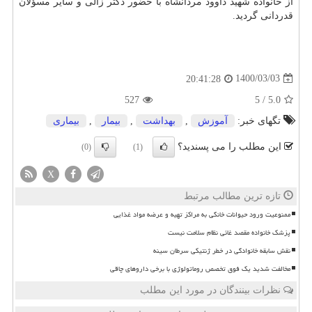
از خانواده شهید داوود مردانشاه با حضور دکتر زالی و سایر مسؤلان
قدردانی گردید.
1400/03/03
20:41:28
527
5
/
5.0
تگهای خبر:
آموزش
,
بهداشت
,
بیمار
,
بیماری
این مطلب را می پسندید؟
(0)
(1)
X
تازه ترین مطالب مرتبط
ممنوعیت ورود حیوانات خانگی به مراکز تهیه و عرضه مواد غذایی
پزشک خانواده مقصد غائی نظام سلامت نیست
نقش سابقه خانوادگی در خطر ژنتیکی سرطان سینه
مخالفت شدید یک فوق تخصص روماتولوژی با برخی داروهای چاقی
نظرات بینندگان در مورد این مطلب