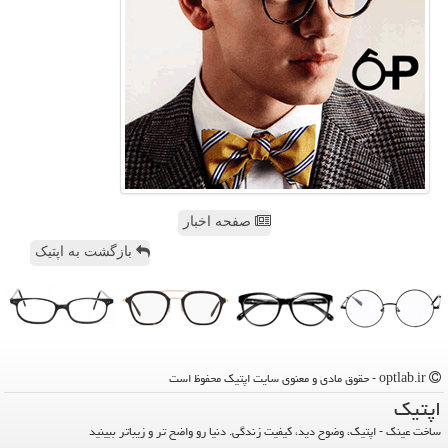
صفحه اخبار
بازگشت به اپتیک
optlab.ir - حقوق مادی و معنوی سایت اپتیك محفوظ است
اپتیك
ساخت عینک - اپتیک، وضوح دید، کیفیت زندگی. دنیا رو واضح تر و زیباتر ببینید