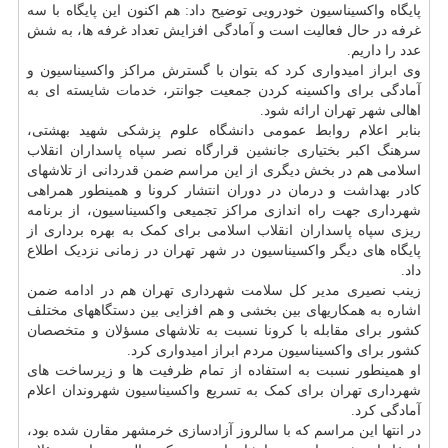
پایگاه واکسیناسیون خودرویی توضیح داد: هم اکنون این پایگاه با سه
غرفه در حال فعالیت است و آمادگی افزایش تعداد غرفه ها، به شش
عدد را داریم.
وی ابراز امیدواری کرد که بتوان با گسترش مراکز واکسیناسیون و
آمادگی برای واکسینه کردن جمعیت جوانتر،
خدمات
شایسته ای به
اهالی شهر تهران ارائه شود.
بنابر اعلام روابط عمومی دانشگاه علوم پزشکی شهید بهشتی،
سرهنگ اکبر بختیاری جانشین قرارگاه نصر سپاه پاسداران انقلاب
اسلامی هم در بخش دیگری از این مراسم ضمن قدردانی از تلاشهای
کادر بهداشت و درمان در دوران انتشار کرونا و همینطور همراهی
شهرداری جهت راه اندازی مراکز تجمیعی واکسیناسیون، از برنامه
ریزی سپاه پاسداران انقلاب اسلامی برای کمک به بهره برداری از
پایگاه های دیگر واکسیناسیون در شهر تهران در زمانی نزدیک اطلاع
داد.
زینب نصیری مدیر کل سلامت شهرداری تهران هم در ادامه ضمن
اشاره به همکاریهای بین بخشی و هم افزایی بین دستگاههای مختلف
کشور برای مقابله با کرونا نسبت به تلاشهای مسؤلان و متخصصان
کشور برای واکسیناسیون مردم ابراز امیدواری کرد.
او همینطور نسبت به استفاده از تمام ظرفیت ها و زیرساخت های
شهرداری تهران برای کمک به تسریع واکسیناسیون شهروندان اعلام
آمادگی کرد.
در انتها این مراسم که با سالروز آزادسازی خرمشهر مقارن شده بود،