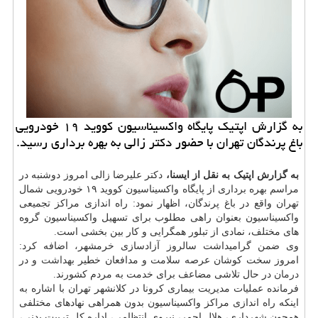
به گزارش اپتیک پایگاه واکسیناسیون کووید ۱۹ خودرویی
باغ پرندگان تهران با حضور دکتر زالی به بهره برداری رسید.
به گزارش اپتیک به نقل از ایسنا،
دکتر علیرضا زالی امروز دوشنبه در
مراسم بهره برداری از پایگاه واکسیناسیون کووید ۱۹ خودرویی شمال
تهران واقع در باغ پرندگان، اظهار نمود: راه اندازی مراکز تجمیعی
واکسیناسیون بعنوان راهی مطلوب برای تسهیل واکسیناسیون گروه
های مختلف، نمادی از تبلور همگرایی و کار بین بخشی است.
وی ضمن گرامیداشت سالروز آزادسازی خرمشهر، اضافه کرد:
امروز سخت کوشان عرصه سلامت و مدافعان خطیر
بهداشت
و در
درمان
در حال تلاشی مضاعف برای خدمت به مردم کشورند.
فرمانده عملیات مدیریت بیماری کرونا در کلانشهر تهران با اشاره به
اینکه راه اندازی مراکز واکسیناسیون بدون همراهی نهادهای مختلفی
همچون شهرداری، هلال احمر، نیروی انتظامی، اداره کل تربیت بدنی،