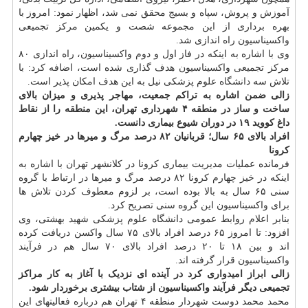
آموزش
و پروش، سپاه و بسیج محقق نمی شد، اظهار نمود: امروز با
بهره برداری از این مجموعه شصت و یکمین مرکز تجمیعی
واکسیناسیون راه اندازی شد.
وی با اشاره به اینکه در فاز اول و دوم واکسیناسیون، راه اندازی ۸۰
مرکز تجمیعی واکسیناسیون هدف گذاری شده است، اضافه کرد: با
تلاش سه
دانشگاه
علوم پزشکی نیل به این هدف امکان پذیر است.
زالی ضمن اشاره به تراکم جمعیت، مهاجر پذیری و میزان بالای
ساخت و ساز در منطقه ۴ شهرداری تهران، این منطقه را از نقاط
داغ کووید ۱۹ در دوران شیوع بیماری دانست.
افراد بالای ۶۵ سال؛ قربانیان ۸۲ درصد مرگ و میرها در خیز چهارم
کرونا
فرمانده عملیات مدیریت بیماری کرونا در کلانشهر تهران با اشاره به
اینکه در خیز چهارم کرونا ۸۲ درصد مرگ و میرها در ارتباط با گروه
سنی ۶۵ سال به بالا بوده است، بر لزوم معطوف کردن تلاش ها
برای واکسیناسیون این گروه سنی تصریح کرد.
بنابر اعلام روابط عمومی دانشگاه علوم پزشکی شهید بهشتی، وی
افزود: تا امروز ۶۵ درصد افراد بالای ۷۵ سال واکسن دریافت کرده
اند و بین ۱۸ تا ۲۰ درصد افراد بالای ۷۰ سال هم در فرآیند
واکسیناسیون قرار گرفته اند.
زالی ابراز امیدواری کرد در آینده ای نزدیک با آغاز به کار مراکز
تجمیعی دیگر فرآیند واکسیناسیون از شتاب بیشتری برخوردار شود.
محمد محمد دوست شهردار منطقه ۴ تهران هم درباره فعالیتهای این