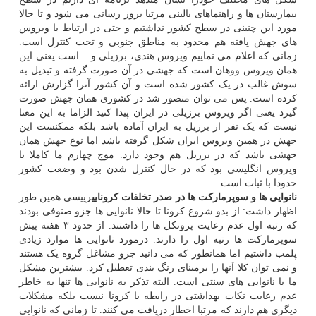
بیمارستان ها و راهنماهای بالینی مرتبا بروز رسانی می شود و تا حالا
مورد این چنینی در سطح کشور نداشتیم و حتی در ارتباط با ویروس
های جهش یافته هم محدود به مناطق جنوبی و تحت کنترل است.
زمانی که اعلام می نماییم ویروس هندی، برزیلی و... است یعنی این
همان ویروس ووهان است که جهشی در آن صورت گرفته و تبدیل به
سوش غالب در یک کشور شده است و آن کشور آنرا گزارش ارائه
کرده است. پس می توان متصور شد در کشوری همان جهش صورت
گیرد یعنی اگر ویروس برزیلی در ایران پیدا کنید الزاما به این معنا
نیست که یک نفر از برزیل به ایران آماده باشد بلکه ممکنست این
جهش در همین ویروس ایران شکل گرفته باشد اما نوع جهش همان
جهشی باشد که در برزیل هم وجود دارد. موج چهارم ما کاملا با
ویروس انگلیسی بود که در حال کنترل شدن بود و وضعت کشور
حدودا با ثبات است.
نانوایی ها و سوپرمارکت ها در صدر تخلفات کرونایی
رییسی همین طور
اظهار داشت: از بدو شروع کرونا تا حالا نانوایی ها جزو صنوفی بودند
که رتبه اول عدم رعایت پروتکل ها را داشتند. از حدود ۳ هفته پیش
سوپرمارکت ها رتبه اول را دارند. درمورد نانوایی ها موارد زیادی
پلمب داشتیم اما همانطور که می دانید جزو مشاغل گروه یک هستند
و نمی توان کلا آنها را برمبنای رنگ بندی تعطیل کرد. بیشترین مشکل
ما با نانوایی های سنتی است. البته تذکر به نانوایی ها تنها به خاطر
عدم رعایت نکات بهداشتی در رابطه با کرونا نیست بلکه مشکلات
دیگری هم دارند که مرتبا اخطار دریافت می کنند. تا زمانی که نانوایی