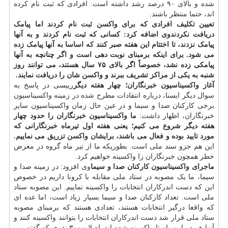
شده و بالای ۹۰ درصد رشد داشته است. افرادی که ثبت نام کرده
اند، حتما منتظر باشند.
تعیین تکلیف افرادی که برای واکسن ثبت نام کردند اما پیامک
دریافت نکردند
وی اضافه کرد: کسانی که ثبت نام کردند و به آنها
پیامک نزدند، تا اختتام این هفته صبر کنند که اساسا به آنها پیامک زده
می شود. برای اینکه برمبنای نوبت دهی است و اگر چنانچه به آنها
پیامکی زده نشد، خصوصاً اگر بالای ۷۵ سال هستند، می توانند روز
شنبه به یکی از مراکز تشریف ببرند و واکسن شان را دریافت نمایند.
آغاز واکسیناسیون خبرنگاران؛ چهار هفته دیگر
رییسی در پاسخ به
سوال دیگر ایسنا، درباره انتقادات مطرح شده در زمینه واکسیناسیون
برخی کارکنان صدا و سیما و در عین حال زمان واکسیناسیون سایر
خبرنگاران، اظهار داشت:
ما واکسیناسیون خبرنگاران را حدود چهار
هفته دیگر شروع می کنیم؛ یعنی هفته اول تیرماه خبرنگارانی که
مورد تایید بوده و فعال می باشند، برایشان واکسن تزریق می نماییم.
این هم جزو سند ملی است. بطوریکه ما از تیر ماه گروه در معرض
خطر همچون خبرنگاران را واکسینه خواهیم کرد.
ماجرای واکسیناسیون کارکنان صدا و سیما
وی افزود: در زمینه صدا و
سیما، ما یک مصوبه در ستاد ملی مقابله با کرونا داریم در خصوص
این که دست اندرکاران انتخابات را واکسینه نماییم. این مصوبه ستاد
ملی است. تعداد کارکنان صدا و سیما بسیار زیاد است، اما عده ای
که واقعا درگیر انتخابات هستند، تعدادی هستند که برمبنای مصوبه
ستاد ملی قرار شد دست اندرکاران انتخابات را بتوانند واکسینه کنند و
آنها هم در این راستا واکسینه شده اند. اصلا ۳۰۰۰ نفری که گفته می