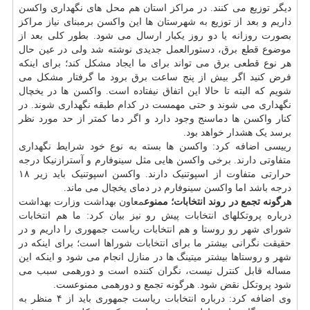
دیگر توزیع می کنند. در مراکز استان هم محل های نگهداری واکسن
داریم و بعد از توزیع به شهرستان ها این واکسن برمبنای نیاز مراکز
بصورت روزانه یا دو روز یکبار ارسال می شود. بطور کلی بعد از
موضوع قطع برق، دستورالعمل جدیدی نوشته شد ولی در عین حال
هر نوع قطعی برق می تواند برای ما ایجاد مشکل کند؛ برای اینکه
فرض کنید اگر بیش از پنج ساعت برق برود ما گرفتار مشکل می
شویم که البته تا حالا این اتفاق نیفتاده است. واکسن ها در یخچال
نگهداری می شوند و حتی مهمست در کدام طبقه نگهداری شوند. در
کنار واکسن ها دماسنج وجود دارد و اگر دما کمتر از حد مورد نظر
برسد یک هشدار خواهد بود.
رییسی اضافه کرد: واکسن ها بسته به نوع خود شرایط نگهداری
متفاوتی دارند. برخی واکسن هایی مثل سینوفارم و آسترازنیکا درجه
حرارتی متفاوت از اسپوتنیک دارند. واکسن اسپوتنیک باید زیر ۱۸
درجه باشد اما واکسن سینوفارم در دمای یخچال می ماند.
هرگونه تجمع در روند انتخابات؛ ممنوع
معاون بهداشت وزارت بهداشت
درباره پروتکلهای انتخابات پیش رو نیز بیان کرد: ما هم انتخابات
شورای شهر رو روستا و هم انتخابات ریاست جمهوری را داریم و در
حقیقت نگرانی بیشتر ما برای انتخابات شوراها است؛ برای اینکه در
شهر و روستاها بیشتر میتینگ ها در منازل انجام می شود و اینکه این
مساله قابل کنترل نیست، نگران کننده است و دورهمی سبب می
شود پروتکل نقض شود. هرگونه تجمع و دورهمی ممنوعست.
وی اضافه کرد: درباره انتخابات ریاست جمهوری باید از ۴ منظر به