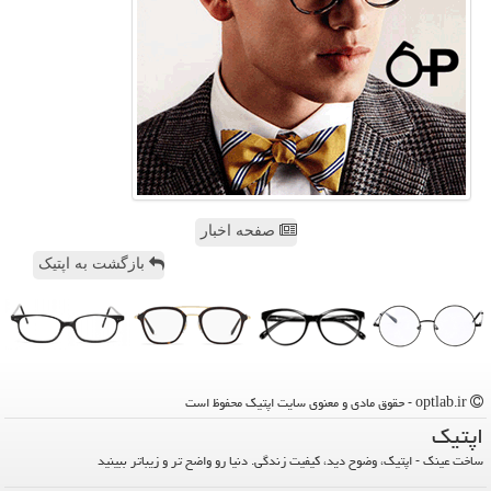
صفحه اخبار
بازگشت به اپتیک
optlab.ir - حقوق مادی و معنوی سایت اپتیك محفوظ است
اپتیك
ساخت عینک - اپتیک، وضوح دید، کیفیت زندگی. دنیا رو واضح تر و زیباتر ببینید