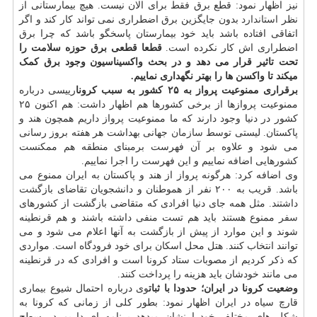
نیز اظهار نمود: قطع برق فقط برای الان نیست. هیچ بیمارستانی از
نظر
استاندارد
بدون جایگزین برق اضطراری نمی تواند کار کند و اگر
اتفاقی افتاده باشد باید خود بیمارستان پاسخگو باشد که چرا برق
اضطراری اش کار نکرده است.
قطعا قطعی برق حوزه سلامت را
تحت تاثیر قرار می دهد و در بحث واکسیناسیون وجود برق کمک
میکند تا واکسن ها را بهتر نگهداری نماییم.
برقراری ممنوعیت پرواز به ۲۵ کشور به سبب کرونا
رییسی درباره
ممنوعیت پروازها از برخی کشورها هم اظهار داشت: هم اکنون ۲۵
کشور در دنیا وجود دارند که ما ممنوعیت پرواز داریم همچون هند و
پاکستان. لیستی توسط
سازمان
جهانی بهداشت هر هفته بروز رسانی
می شود و علاوه بر آن فهرست برمبنای منطقه هم ممکنست
کشورهایی اضافه نماییم و این فهرست را اجرا نماییم.
وی اضافه کرد: هرگونه پرواز از هند و پاکستان به ایران ممنوع می
باشد. قریب به ۲۰۰ نفر از هموطنان و دانشجویان تقاضای بازگشت
داشتند. مثل همه جای دنیا افرادی که متقاضی بازگشت از کشورهای
سفر
ممنوع هستند باید هم تست منفی داشته باشند و هم قرنطینه
شوند و این موارد از پیش از بازگشت به آنها اعلام می شود و می
توانند انتخاب کنند. هتل محل اسکان برای خود فرودگاه است. مواردی
که ذکر کردیم از مصوبات ستاد کرونا است و افرادی که در قرنطینه
می مانند خودشان باید هزینه را پرداخت کنند.
وضعیت کرونا در ایران؛ حدودا با ثبات
وی درباره احتمال شیوع بیماری
قارچ سیاه در ایران اظهار نمود: بطور کلی از زمانی که کرونا به
شکل های مختلف خودرا نشان میدهد برنامه ای داریم در سطح