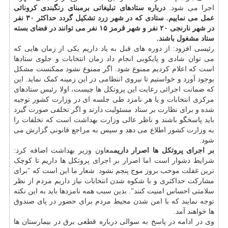
اجرا می شود.
درباره ستادهای تبلیغاتی برمبنای رنگبندی کرونائی
عمل می نماییم. ستادی که در شهر زرد تشکیل گردد حداکثر ۳۰ نفر
در شهر نارنجی ۲۰ نفر و شهر قرمز ۱۵ نفر می توانند در فضای بسته
ستاد مشغول باشند.
رئیسی افزود: از دوره های قبل به یاد داریم یکی از زمان هایی که
می توان شادی و پایکوبی انجام داد زمان انتخابات و جلوی ستادها
است که اعلام کردیم ممنوع شود. اگر ممنوع نشود ممکنست مشکل
بوجود آورد و خواستیم تا نیروی انتظامی در این زمینه کمک نماید. این
که ضمانت اجرائی رعایت این پروتکل ها چیست، اولا رئیس ستادهای
مرکزی انتخابات و یا هر نامزد طی جلسه ای در وزارت کشور توجیه
شده و برای نظارت بر ستاد مسئولیت دارند و اگر تخلفی صورت گیرد
باید پاسخگو باشند و ناظر عالی وزارت بهداشت است که تخلفات را
به وزارت کشور اطلاع می دهد و سپس به مراجع قانونی گزارش می
شود.
بر اجرای پروتکل ها اصرار داریم
معاون وزیر بهداشت اضافه کرد:
شرایط دشوار است اما اصرار بر اجرای پروتکل ها داریم تا کوچک
ترین غفلت موحب بروز موج پنجم نشود. شعار ما این است که "برای
مشارکت حداکثری و با شکوه شدن انتخابات نیاز داریم مردم از نظر
سلامتی احساس امنیت کنند". بدین سبب همه نامزدها باید به این نکته
توجه نمایند که با امن شدن محیط مردم برای حضور در پای صندوق
ها خواهند آمد.
وی در ادامه در پاسخ به سوالی درباره قطعی برق در بیمارستان ها