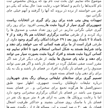
موضوع نگاه نماییم. اول بحث ثبت نام بود که پروتکل مخصوص ثبت
نام کاندیداها را دادیم و انصافا خوب رعایت شد؛ حال بماند که یکی دو
نفر می خواستند از نرده دَر بروند که آنها را گرفتند و آنهم خیلی جای
نگرانی نبود.
تمهیدات پیش بینی شده برای روز رای گیری در انتخابات ریاست
جمهوری
رای گیری سیار از کرونا مثبت ها
رییسی افزود: برای روز رای
گیری خیلی نگرانی نداریم. در این روز تعداد شعب و صندوق ها را
زیاد کردند و از طرفی
ساعت برگزاری انتخابات هم بالا رفته و از ۷
بامداد تا ۲ بامداد روز بعد ( ۲۹ خرداد) امکان رای گیری وجود دارد.
از
طرفی
قرار است از ما برای همه کسانی که می خواهند رای دهند و
واجد شرایط هستند به شکل استانی استعلام شود تا اعلام نماییم چه
کسانی کرونا مثبت هستند و افراد کرونا مثبت بصورت سیار می توانند
رای دهند و نبابد پای صندوق ها بیایند.
از طرف دیگر قرار شد اگر
مقرر است صفی تشکیل گردد در فضای باز باشد و اگر هم نمی توانند
صندوق را در فضای باز بگذارند افراد در فضای باز باشند و یک به یک
برای رای دهی وارد فضای بسته شوند.
تصمیم گیری برای ستادهای تبلیغاتی برمبنای رنگ بندی شهرها
وی
درباره تبلیغات داوطلبان ریاست جمهوری، اظهار نمود: طبق
دستورالعمل ها هرگونه تجمع برای سخنرانی و... در فضای بسته
ممنوع می باشد. در فضای باز امکان برگزاری سخنرانی وجود دارد
اما با رعایت پروتکل ها، یعنی به ازای هر ۸ متر مربع یک نفر در
فضای باز با ماسک روی صندلی بنشیند و حداکثر ظرفیت اشغال
فضای باز هم ۳۰ درصد است و این مساله فارغ از رنگبندی شهرها