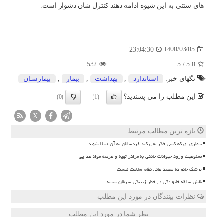
های سنتی به این شیوه ادامه دهند کنترل شان دشوار است.
1400/03/05
23:04:30
532
5
/
5.0
تگهای خبر:
استاندارد
,
بهداشت
,
بیمار
,
بیمارستان
این مطلب را می پسندید؟
(0)
(1)
X
تازه ترین مطالب مرتبط
بیماری ای که کسی فکر نمی کند خردسالان به آن مبتلا شوند
ممنوعیت ورود حیوانات خانگی به مراکز تهیه و عرضه مواد غذایی
پزشک خانواده مقصد غائی نظام سلامت نیست
نقش سابقه خانوادگی در خطر ژنتیکی سرطان سینه
نظرات بینندگان در مورد این مطلب
نظر شما در مورد این مطلب