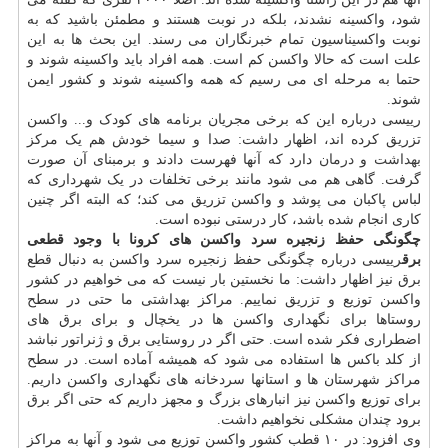
شود، واکسینه نشدند، بلکه در نوبت هستند و مطمئن باشید که به
نوبت واکسیناسیون تمام خبرنگاران می رسند. این بحث ها به این
علت است که حالا واکسن کم است. همه افراد باید واکسینه شوند و
حتما به مرحله ای می رسیم که همه واکسینه شوند و کشور ایمن
شوند.
رییسی درباره این که برخی مجریان برنامه های کودک و... واکسن
تزریق کرده اند، اظهار داشت: صدا و سیما خودش هم یک مرکز
بهداشت
و
درمان
دارد که آنها فهرست دادند و برمبنای آن صورت
گرفت. گاهی هم می شود مانند برخی تخلفات در یک شهرداری که
لباس پاکبان می پوشد و واکسن تزریق می کند؛ که البته اگر چنین
کاری انجام شده باشد، کار درستی نبوده است.
چگونگی حفظ زنجیره سرد واکسن های کرونا با وجود قطعی
برق
رییسی درباره چگونگی حفظ زنجیره سرد واکسن به دنبال قطع
برق نیز اظهار داشت: ما نخستین بار نیست که می خواهیم در کشور
واکسن توزیع و تزریق نماییم. مراکز بهداشتی ما حتی در سطح
روستاها برای نگهداری واکسن ها در یخچال و برای برق های
اضطراری فکر شده است. حتی اگر در روستایی برق و ژنراتور نباشد
از کلد باکس ها استفاده می شود که همیشه آماده است. در سطح
مراکز شهرستان ها و استانها سردخانه های نگهداری واکسن داریم.
برای توزیع واکسن نیز انبارهای بزرگ و مجهز داریم که حتی اگر برق
برود چندان مشکلی نخواهیم داشت.
وی افزود: در ۱۰ قطب کشور واکسن توزیع می شود و آنها به مراکز