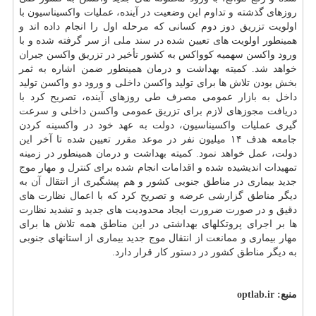
روزهای گذشته و تداوم این وضعیت در آینده، عملیات واکسیناسیون با
اولویت تزریق دوز دوم کسانی که مرحله اول را انجام داده اند و
همینطور اولویت های تعیین شده در سند ملی از سر گرفته شده و با
ورود واکسن سهمیه کوواکس به کشور تأخیر در تزریق واکسن جبران
خواهد شد. کمیته بهداشت و درمان همینطور ضمن اشاره به ثمر
بخش بودن تلاش ها برای تولید واکسن داخلی و ورود دو واکسن تولید
داخل به
بازار
عمومی مصرف طی روزهای آینده، تصریح کرد با
دریافت مجوزهای لازم برای تزریق عمومی واکسن داخلی و سرعت
گیری عملیات واکسیناسیون، دولت به عهد خود در واکسینه کردن
جامعه هدف ۱۴ میلیون نفر در موعد مقرر تعیین شده تا آخر این
دولت، عمل خواهد نمود. کمیته بهداشت و درمان همینطور در زمینه
تمهیدات اندیشیده شده و اقدامات انجام شده برای کنترل و مهار موج
جدید بیماری در مناطق جنوبی کشور و هم پیشگیری از انتقال آن به
دیگر مناطق گزارشی عرضه و تصریح کرد که با اعمال نظارت های
دقیق و در صورت ضرورت ایجاد محدودیت های جدید و تشدید نظارت
ها بر اجرای پروتکلهای بهداشتی در این مناطق همه تلاش ها برای
مهار بیماری و ممانعت از انتقال موج جدید بیماری از استانهای جنوبی
به دیگر مناطق کشور در دستور کار قرار دارد.
منبع:
optlab.ir