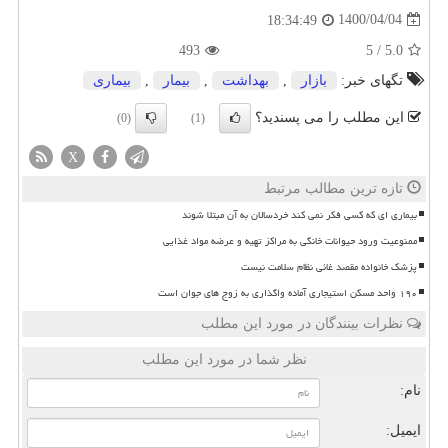
1400/04/04
18:34:49
493
5
/
5.0
تگهای خبر:
بازار
,
بهداشت
,
بیمار
,
بیماری
این مطلب را می پسندید؟
(0)
(1)
X
تازه ترین مطالب مرتبط
بیماری ای که کسی فکر نمی کند خردسالان به آن مبتلا شوند
ممنوعیت ورود حیوانات خانگی به مراکز تهیه و عرضه مواد غذایی
پزشک خانواده مقصد غائی نظام سلامت نیست
۱۹۰ واحد مسکن استیجاری آماده واگذاری به زوج های جوان است
نظرات بینندگان در مورد این مطلب
نظر شما در مورد این مطلب
نام:
ایمیل: