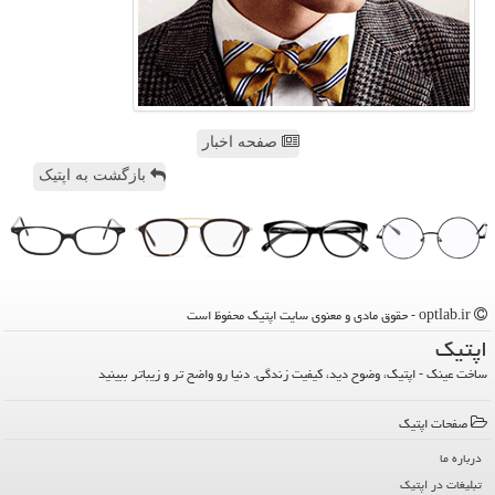
صفحه اخبار
بازگشت به اپتیک
optlab.ir - حقوق مادی و معنوی سایت اپتیك محفوظ است
اپتیك
ساخت عینک - اپتیک، وضوح دید، کیفیت زندگی. دنیا رو واضح تر و زیباتر ببینید
صفحات اپتیك
درباره ما
تبلیغات در اپتیك