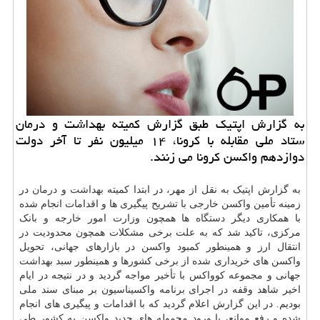
به گزارش اپتیک طبق گزارش کمیته بهداشت و درمان
ستاد ملی مقابله با کرونا، ۱۴ میلیون نفر تا آخر دولت
دوازدهم واکسن کرونا می زنند.
به گزارش اپتیک به نقل از مهر، در ابتدا کمیته
بهداشت
و
درمان
در
زمینه تأمین واکسن خارجی با تشریح پیگیری ها و اقدامات انجام شده
با همکاری دیگر
دستگاه
ها همچون وزارت امور خارجه و بانک
مرکزی، تاکید شد که به علت برخی مشکلات همچون محدودیت در
انتقال ارز و همینطور کمبود واکسن در بازارهای جهانی، تحویل
واکسن های خریداری شده از برخی کشورها و همینطور سبد بهداشت
جهانی و مجموعه کوواکس با تأخیر مواجه گردید و در نتیجه در ایام
اخیر شاهد وقفه در اجرای برنامه واکسیناسیون بر مبنای سند ملی
بودیم. در این گزارش اعلام گردید که با اقدامات و پیگیری های انجام
شده و رفع موانع، با ورود محموله های جدید واکسن به کشور طی