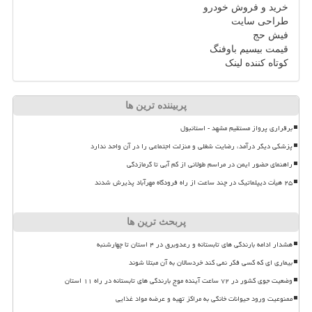
خرید و فروش خودرو
طراحی سایت
فیش حج
قیمت بیسیم باوفنگ
کوتاه کننده لینک
پربیننده ترین ها
برقراری پرواز مستقیم مشهد - استانبول
پزشکی دیگر درآمد، رضایت شغلی و منزلت اجتماعی را در آن واحد ندارد
راهنمای حضور ایمن در مراسم طولانی از کم آبی تا گرمازدگی
۲۵ هیأت دیپلماتیک در چند ساعت از راه فرودگاه مهرآباد پذیرش شدند
پربحث ترین ها
هشدار ادامه بارندگی های تابستانه و رعدوبرق در ۴ استان تا چهارشنبه
بیماری ای که کسی فکر نمی کند خردسالان به آن مبتلا شوند
وضعیت جوی کشور در ۷۲ ساعت آینده موج بارندگی های تابستانه در راه ۱۱ استان
ممنوعیت ورود حیوانات خانگی به مراکز تهیه و عرضه مواد غذایی