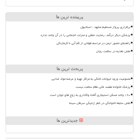
پربیننده ترین ها
برقراری پرواز مستقیم مشهد - استانبول
پزشکی دیگر درآمد، رضایت شغلی و منزلت اجتماعی را در آن واحد ندارد
راهنمای حضور ایمن در مراسم طولانی از کم آبی تا گرمازدگی
نقش تغذیه در سلامت روان
پربحث ترین ها
ممنوعیت ورود حیوانات خانگی به مراکز تهیه و عرضه مواد غذایی
پزشک خانواده مقصد غائی نظام سلامت نیست
۱۹۰ واحد مسکن استیجاری آماده واگذاری به زوج های جوان است
نقش سابقه خانوادگی در خطر ژنتیکی سرطان سینه
جدیدترین ها