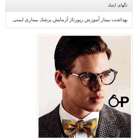
تگهای اپتیك
بهداشت
بیمار
آموزش
رپورتاژ
آزمایش
پزشك
بیماری
ایمنی