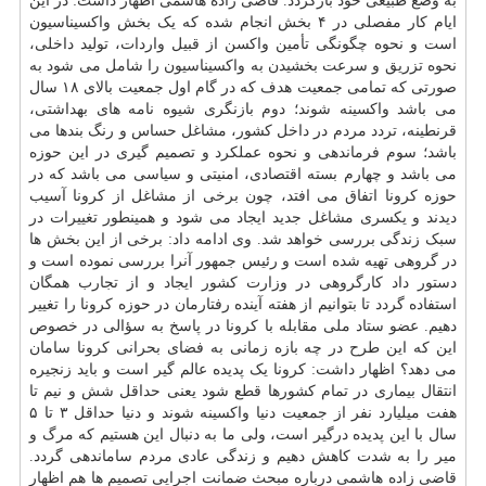
به وضع طبیعی خود بازگردد. قاضی زاده هاشمی اظهار داشت: در این
ایام کار مفصلی در ۴ بخش انجام شده که یک بخش واکسیناسیون
است و نحوه چگونگی تأمین واکسن از قبیل واردات، تولید داخلی،
نحوه تزریق و سرعت بخشیدن به واکسیناسیون را شامل می شود به
صورتی که تمامی جمعیت هدف که در گام اول جمعیت بالای ۱۸ سال
می باشد واکسینه شوند؛ دوم بازنگری شیوه نامه های بهداشتی،
قرنطینه، تردد مردم در داخل کشور، مشاغل حساس و رنگ بندها می
باشد؛ سوم فرماندهی و نحوه عملکرد و تصمیم گیری در این حوزه
می باشد و چهارم بسته اقتصادی، امنیتی و سیاسی می باشد که در
حوزه کرونا اتفاق می افتد، چون برخی از مشاغل از کرونا آسیب
دیدند و یکسری مشاغل جدید ایجاد می شود و همینطور تغییرات در
سبک زندگی بررسی خواهد شد. وی ادامه داد: برخی از این بخش ها
در گروهی تهیه شده است و رئیس جمهور آنرا بررسی نموده است و
دستور داد کارگروهی در وزارت کشور ایجاد و از تجارب همگان
استفاده گردد تا بتوانیم از هفته آینده رفتارمان در حوزه کرونا را تغییر
دهیم. عضو ستاد ملی مقابله با کرونا در پاسخ به سؤالی در خصوص
این که این طرح در چه بازه زمانی به فضای بحرانی کرونا سامان
می دهد؟ اظهار داشت: کرونا یک پدیده عالم گیر است و باید زنجیره
انتقال بیماری در تمام کشورها قطع شود یعنی حداقل شش و نیم تا
هفت میلیارد نفر از جمعیت دنیا واکسینه شوند و دنیا حداقل ۳ تا ۵
سال با این پدیده درگیر است، ولی ما به دنبال این هستیم که مرگ و
میر را به شدت کاهش دهیم و زندگی عادی مردم ساماندهی گردد.
قاضی زاده هاشمی درباره مبحث ضمانت اجرایی تصمیم ها هم اظهار