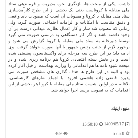
داشت: یکی از مبحث ها، بازنگری نحوه مدیریت و فرماندهی ستاد
ملی مقابله با کروناست یعنی یک بخشی از این طرح کارآمدسازی
ستاد ملی مقابله با کرونا و مصوبات آن است که مصوبات باید واقعی
و دقیق متناسب با امکانات و الزامات اجتماعی صورت گیرد، ولی
زمانی که مصوب شد ساز و کار اعمال نظارت میدانی درست بر آن
وجود داشته باشد و اگر کار دستگاهی به درستی صورت نمی گیرد
توسط دبیرخانه به ستاد ملی مقابله با کرونا گزارش می شود و
برخورد لازم از جانب رئیس جمهور با آنها صورت خواهد گرفت. وی
ادامه داد: در این طرح سه مرحله برای واکسیناسیون پیشبینی شده
است و در بخش بسته اقتصادی کرونا هم برنامه ریزی شده و در
مبحث شیوه نامه ها هم اقداماتی را وزارت
بهداشت
از قبل آغاز کرده
بود و البته در این طرح ها هدف گذاری های مشخص صورت می
پذیرد. قاضی زاده هاشمی افزود: با اجماع نظرهای کارشناسی،
بلافاصله در اولین نشست ستاد ملی مقابله با کرونا هر بخشی از این
اقدامات که به تصویب برسد اجرا خواهد شد.
منبع:
اپتیك
1400/05/17
15:58:10
469
5
/
5.0