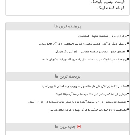
قیمت بیسیم باوفنگ
کوتاه کننده لینک
پربیننده ترین ها
برقراری پرواز مستقیم مشهد - استانبول
پزشکی دیگر درآمد، رضایت شغلی و منزلت اجتماعی را در آن واحد ندارد
راهنمای حضور ایمن در مراسم طولانی از کم آبی تا گرمازدگی
۲۵ هیأت دیپلماتیک در چند ساعت از راه فرودگاه مهرآباد پذیرش شدند
پربحث ترین ها
هشدار ادامه بارندگی های تابستانه و رعدوبرق در ۴ استان تا چهارشنبه
بیماری ای که کسی فکر نمی کند خردسالان به آن مبتلا شوند
وضعیت جوی کشور در ۷۲ ساعت آینده موج بارندگی های تابستانه در راه ۱۱ استان
ممنوعیت ورود حیوانات خانگی به مراکز تهیه و عرضه مواد غذایی
جدیدترین ها