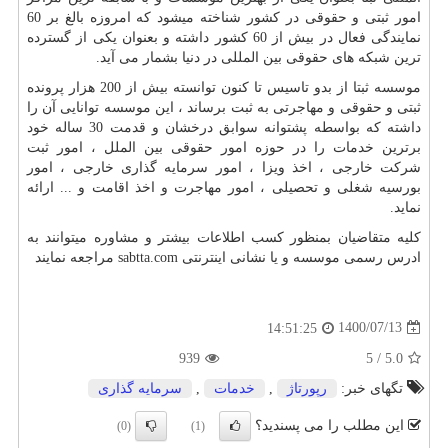
امور ثبتی و حقوقی در کشور شناخته میشود که امروزه بالغ بر 60
نمایندگی فعال در بیش از 60 کشور داشته و بعنوان یکی از گسترده
ترین شبکه های حقوقی بین المللی در دنیا بشمار می آید.
موسسه ثبتا از بدو تاسیس تا کنون توانسته بیش از 200 هزار پرونده
ثبتی و حقوقی و مهاجرتی به ثبت برساند ، این موسسه توانایی آن را
داشته که بواسطه پشتوانه سوابق درخشان و قدمت 30 ساله خود
برترین خدمات را در حوزه امور حقوقی بین الملل ، امور ثبت
شرکت خارجی ، اخذ ویزا ، امور سرمایه گذاری خارجی ، امور
بورسیه شغلی و تحصیلی ، امور مهاجرت و اخذ اقامت و ... ارائه
نماید.
کلیه متقاضیان بمنظور کسب اطلاعات بیشتر و مشاوره میتوانند به
ادرس رسمی موسسه و یا نشانی اینترنتی
sabtta.com
مراجعه نمایند
1400/07/13
14:51:25
939
5
/
5.0
تگهای خبر:
رپورتاژ
,
خدمات
,
سرمایه گذاری
این مطلب را می پسندید؟
(0)
(1)