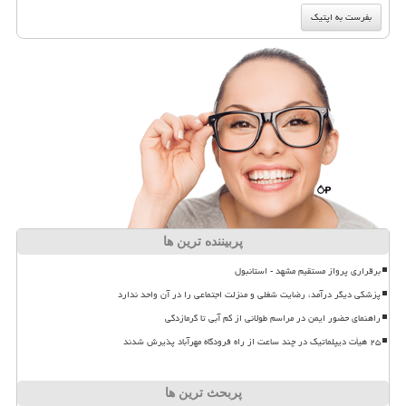
پربیننده ترین ها
برقراری پرواز مستقیم مشهد - استانبول
پزشکی دیگر درآمد، رضایت شغلی و منزلت اجتماعی را در آن واحد ندارد
راهنمای حضور ایمن در مراسم طولانی از کم آبی تا گرمازدگی
۲۵ هیأت دیپلماتیک در چند ساعت از راه فرودگاه مهرآباد پذیرش شدند
پربحث ترین ها