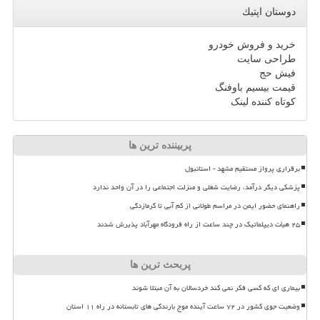
دوستان اپتیك
خرید و فروش خودرو
طراحی سایت
فیش حج
قیمت بیسیم باوفنگ
کوتاه کننده لینک
پربیننده ترین ها
برقراری پرواز مستقیم مشهد - استانبول
پزشکی دیگر درآمد، رضایت شغلی و منزلت اجتماعی را در آن واحد ندارد
راهنمای حضور ایمن در مراسم طولانی از کم آبی تا گرمازدگی
۲۵ هیأت دیپلماتیک در چند ساعت از راه فرودگاه مهرآباد پذیرش شدند
پربحث ترین ها
بیماری ای که کسی فکر نمی کند خردسالان به آن مبتلا شوند
وضعیت جوی کشور در ۷۲ ساعت آینده موج بارندگی های تابستانه در راه ۱۱ استان