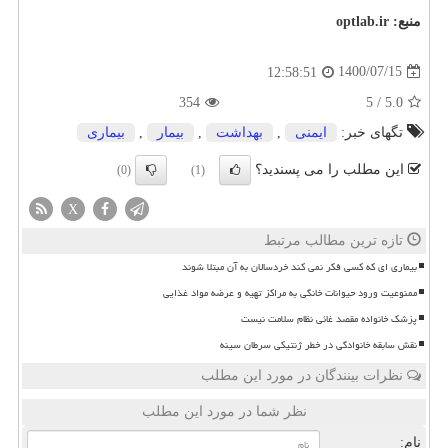
منبع:
optlab.ir
1400/07/15
12:58:51
354
5
/
5.0
تگهای خبر:
ایمنی
,
بهداشت
,
بیمار
,
بیماری
این مطلب را می پسندید؟
(0)
(1)
X
تازه ترین مطالب مرتبط
بیماری ای که کسی فکر نمی کند خردسالان به آن مبتلا شوند
ممنوعیت ورود حیوانات خانگی به مراکز تهیه و عرضه مواد غذایی
پزشک خانواده مقصد غائی نظام سلامت نیست
نقش سابقه خانوادگی در خطر ژنتیکی سرطان سینه
نظرات بینندگان در مورد این مطلب
نظر شما در مورد این مطلب
نام: