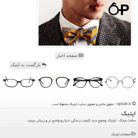
صفحه اخبار
بازگشت به اپتیک
optlab.ir - حقوق مادی و معنوی سایت اپتیك محفوظ است
اپتیك
ساخت عینک - اپتیک، وضوح دید، کیفیت زندگی. دنیا رو واضح تر و زیباتر ببینید
صفحات اپتیك