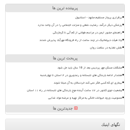
پربیننده ترین ها
برقراری پرواز مستقیم مشهد - استانبول
پزشکی دیگر درآمد، رضایت شغلی و منزلت اجتماعی را در آن واحد ندارد
راهنمای حضور ایمن در مراسم طولانی از کم آبی تا گرمازدگی
۲۵ هیأت دیپلماتیک در چند ساعت از راه فرودگاه مهرآباد پذیرش شدند
نقش تغذیه در سلامت روان
پربحث ترین ها
مشکلات مسکن مهر پردیس بعد از 18 سال باید حل شود
هشدار ادامه بارندگی های تابستانه و رعدوبرق در ۴ استان تا چهارشنبه
بیماری ای که کسی فکر نمی کند خردسالان به آن مبتلا شوند
وضعیت جوی کشور در ۷۲ ساعت آینده موج بارندگی های تابستانه در راه ۱۱ استان
ممنوعیت ورود حیوانات خانگی به مراکز تهیه و عرضه مواد غذایی
جدیدترین ها
تگهای اپتیك