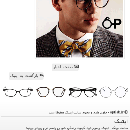
صفحه اخبار
بازگشت به اپتیک
optlab.ir - حقوق مادی و معنوی سایت اپتیك محفوظ است
اپتیك
ساخت عینک - اپتیک، وضوح دید، کیفیت زندگی. دنیا رو واضح تر و زیباتر ببینید