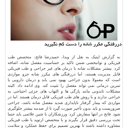
دررفتگی مکرر شانه را دست کم نگیرید
به گزارش اپتیک به نقل از وبدا، حمیدرضا فاتح،
متخصص
طب
فیزیکی و توانبخشی ضمن تاکید بر حساسیت مفصل شانه، اضافه
کرد: بیشتر مشکلات شانه با
درمان
های غیر جراحی و طب فیزیکی
قابل مدیریت هستند، اما دررفتگی های مکرر شانه جزو مواردی
است که معمولا بدون جراحی بهبود نمی یابد و درمان دارویی یا
تمرین درمانی نمی تواند مفصل را تثبیت کند. وی ادامه داد: البته
مشکلات تاندونی مانند پارگی ها و التهاب های جزئی احتیاجی به
جراحی ندارند و با روش های طب فیزیکی قابل درمان هستند. اما در
مواردی که بیمار گرفتار ناپایداری شدید مفصل شانه باشد، جراحی
ضروریست و باید بدون تأخیر صورت گیرد تا از صدمه بیشتر جلوگیری
شود. فاتح در انتها سفارش کرد: ورزشکاران با چنین علائمی باید حتما
تحت بررسی دقیق قرار بگیرند و با متخصص ارتوپد یا طب فیزیکی
مشاوره داشته باشند تا بهترین تصمیم برای حفظ عملکرد و
سلامت