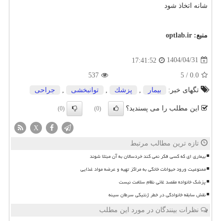
شانه اتخاذ شود
منبع:
optlab.ir
1404/04/31
17:41:52
537
5
/
0.0
تگهای خبر:
بیمار
,
پزشك
,
توانبخشی
,
جراحی
این مطلب را می پسندید؟
(0)
(0)
X
تازه ترین مطالب مرتبط
بیماری ای که کسی فکر نمی کند خردسالان به آن مبتلا شوند
ممنوعیت ورود حیوانات خانگی به مراکز تهیه و عرضه مواد غذایی
پزشک خانواده مقصد غائی نظام سلامت نیست
نقش سابقه خانوادگی در خطر ژنتیکی سرطان سینه
نظرات بینندگان در مورد این مطلب