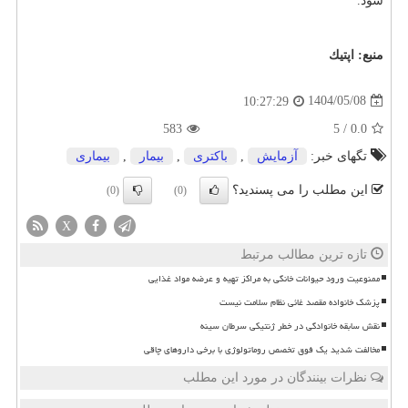
شود.
منبع:
اپتیك
1404/05/08
10:27:29
583
5
/
0.0
تگهای خبر:
آزمایش
,
باكتری
,
بیمار
,
بیماری
این مطلب را می پسندید؟
(0)
(0)
X
تازه ترین مطالب مرتبط
ممنوعیت ورود حیوانات خانگی به مراکز تهیه و عرضه مواد غذایی
پزشک خانواده مقصد غائی نظام سلامت نیست
نقش سابقه خانوادگی در خطر ژنتیکی سرطان سینه
مخالفت شدید یک فوق تخصص روماتولوژی با برخی داروهای چاقی
نظرات بینندگان در مورد این مطلب