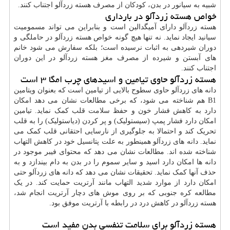
شبیه به سیانور در بدن، کودکان از مصرف هسته زردآلو اجتناب کنند.
خواص هسته زردآلو در بارداری
هسته زردآلو دارای آمیگدالین است و بنابراین می تواند مسمومیت
سیانید ایجاد نماید. نه تنها هیچ گونه خواص هسته زردآلو در حاملگی و
دوران شیردهی به اثبات نرسیده است؛ بلکه سفارش می شود خانم
های آبستن و شیرده از مصرف مغز هسته زردآلو در این دوران
اجتناب کنند.
هسته زردآلو حاوی تیامین و اسیدهای چرب امگا ۳ است
دانه های زردآلو حاوی سطوح بالایی از تیامین است که بعنوان ویتامین
B1 هم شناخته می شود، که برخی مطالعات نشان می دهد امکان
دارد به کاهش فشار خون و حفظ
سلامت
قلب کمک نماید. تیامین
امکان دارد فشار پمپ (سیستولیک) و پر کردن (دیاستولیک) را به قلب
تحریک کند و احتمالا به جلوگیری از نارسایی احتقانی قلب کمک می
نماید. دانه های زردآلو همینطور به علت پتانسیل خود در کاهش التهاب
شناخته شده اند. مطالعات نشان می دهد که محتوای فیبر موجود در
دانه ها امکان دارد اسید و سایر سموم را در بدن به دام بیندازد و به
حذف آنها کمک نماید. تحقیقات نشان می دهد که دانه های زردآلو حتی
امکان دارد از موارد شدید التهاب مانند آرتریت حمایت کند. در یک
مطالعه کره جنوبی که بر روی موش های دچار آرتریت انجام شد،
هسته زردآلو در کاهش درد در رابطه با آرتریت موفق بود.
هسته زردآلو برای سلامت تنفسی بدن مفید است