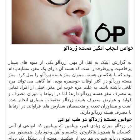
خواص اعجاب انگیز هسته زردآلو
به گزارش اپتیک به نقل از مهر، زردآلو یکی از میوه های بسیار
پرخاصیت و پرطرفدار است که هسته آن دارای یک مغز، مشابه بادام
بوده که با شکستن هسته، میتوان مغز هسته زردآلو را میل کرد. مغز
هسته زردآلو در اکثر اوقات خوشمزه بوده، اما گاهی می تواند مزه
تلخی داشته باشد. به علت مزه خوب این مغز، خیلی از افراد تمایل
به مصرف مغز هسته زردآلو دارند؛ اما در ارتباط با میزان مصرف و
فواید و عوارض مصرف هسته زردآلو تحقیقات بسیاری انجام شده
است و مشاوران تغذیه و متخصصان سفارش های فراوانی در ارتباط
با مصرف هسته زردآلو دارند.
خواص هسته زردآلو در طب ایرانی
در زردآلو میزان زیادی فیبر، ویتامین C، ویتامین A، انواعی از آنتی
اکسیدان ها همچون بتاکاروتن، پتاسیم و آهن وجود دارد. همینطور مغز
هسته زردآلو شیرین هم بعد از شکستن هسته آن، بشکل یک بادام