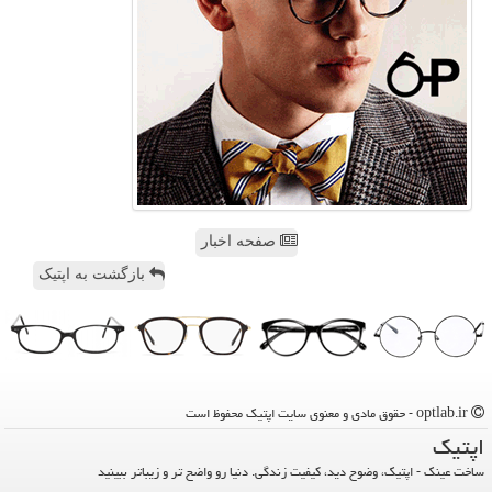
صفحه اخبار
بازگشت به اپتیک
optlab.ir - حقوق مادی و معنوی سایت اپتیك محفوظ است
اپتیك
ساخت عینک - اپتیک، وضوح دید، کیفیت زندگی. دنیا رو واضح تر و زیباتر ببینید