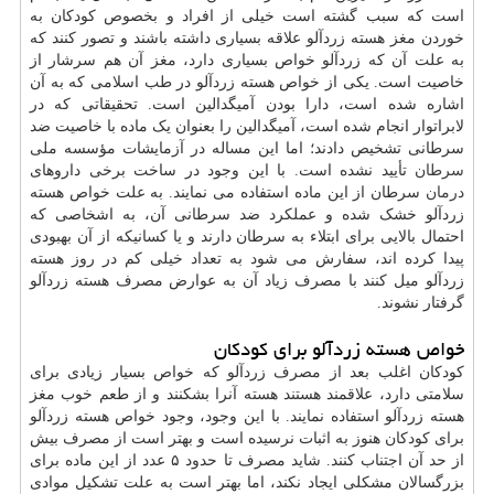
است که سبب گشته است خیلی از افراد و بخصوص کودکان به
خوردن مغز هسته زردآلو علاقه بسیاری داشته باشند و تصور کنند که
به علت آن که زردآلو خواص بسیاری دارد، مغز آن هم سرشار از
خاصیت است. یکی از خواص هسته زردآلو در طب اسلامی که به آن
اشاره شده است، دارا بودن آمیگدالین است. تحقیقاتی که در
لابراتوار انجام شده است، آمیگدالین را بعنوان یک ماده با خاصیت ضد
سرطانی تشخیص دادند؛ اما این مساله در آزمایشات مؤسسه ملی
سرطان
تأیید نشده است. با این وجود در ساخت برخی داروهای
درمان
سرطان از این ماده استفاده می نمایند. به علت خواص هسته
زردآلو خشک شده و عملکرد ضد سرطانی آن، به اشخاصی که
احتمال بالایی برای ابتلاء به سرطان دارند و یا کسانیکه از آن بهبودی
پیدا کرده اند، سفارش می شود به تعداد خیلی کم در روز هسته
زردآلو میل کنند با مصرف زیاد آن به عوارض مصرف هسته زردآلو
گرفتار نشوند.
خواص هسته زردآلو برای کودکان
کودکان اغلب بعد از مصرف زردآلو که خواص بسیار زیادی برای
سلامتی دارد، علاقمند هستند هسته آنرا بشکنند و از طعم خوب مغز
هسته زردآلو استفاده نمایند. با این وجود، وجود خواص هسته زردآلو
برای کودکان هنوز به اثبات نرسیده است و بهتر است از مصرف بیش
از حد آن اجتناب کنند. شاید مصرف تا حدود ۵ عدد از این ماده برای
بزرگسالان مشکلی ایجاد نکند، اما بهتر است به علت تشکیل موادی