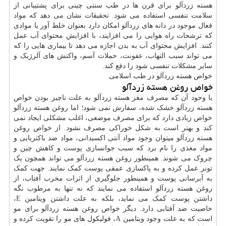
هسته زردآلو برای قرن ها در طب سنتی چینی برای پشتیبانی از
سلامت تنفسی استفاده می شود. تحقیقات نشان می دهد که مواد
فعال موجود در دانه های زردآلو امکان دارد بعنوان خلط آور یا موادی
که ترشحات راه هوایی را می افزایند، با افزایش محتوای آب عمل
کنند. افزایش محتوای آب به بدن اجازه می دهد تا بیماری هایی را که
می تواند سبب التهاب، عفونت، حملات آسم، واکنش های آلرژیک و
سایر مشکلات تنفسی شود را دفع کند.
خواص هسته زردآلو در طب اسلامی
خواص روغن هسته زردآلو
با وجود آن که مصرف مغز هسته زردآلو به علت ناچیز بودن خواص
هسته زردآلو خشک شده، سفارش نمی شود؛ اما روغن هسته زردآلو
خواص زیادی دارد که برای مصرف موضعی، اغلب مشکلی ایجاد نمی
کند و بهتر است به شکل خوراکی مصرف نشود. از خواص روغن
هسته زردآلو میتوان وجود مواد آنتی اکسیدانی، مواد ضد باکتریایی و
مواد مغذی را نام برد که سبب جوانسازی
پوست
و کاهش چین و
چروک می شوند. همینطور روغن هسته زردآلو می تواند همچون یک
تونر عمل کرده و به پاکسازی عمقی پوست کمک نمایند. جهت کمک
به آبرسانی پوست و همینطور جلوگیری از اثرات مخرب آفتاب، از
روغن هسته زردآلو استفاده می نمایند که نه تنها به مرطوب نگه
داشتن پوست کمک می نماید، بلکه به علت داشتن ویتامین E،
خاصیت ضد آفتابی دارد. دیگر خواص روغن هسته زردآلو برای مو
است که به علت وجود ویتامین A، فولیکول های مو را تقویت کرده و