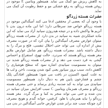
به کاهش ریزش مو کمک می نماید. همینطور ویتامین E موجود در
روغن هسته زردآلو، به رفع خشکی مو و حفظ رطوبت آن کمک می
نماید.
مضرات هسته زردآلو
با وجود آن که بعضی از محققین ادعا می کنند آمیگدالین موجود در
هسته زردآلو خواص ضد سرطانی دارد؛ اما این ماده درون بدن با
آنزیم ها واکنش داده و در نتیجه هیدروژن سیانید آزاد می نماید که این
ماده عملکردی شبیه به سیانید در بدن دارد. از مضرات هسته زردآلو
میتوان عوارض مصرف آمیگدالین را بیان کرد که در صورت مصرف
بیش از اندازه آن، می تواند حتی اختلال تنفسی، فلج و مرگ را به
دنبال داشته باشد. مضرات هسته زردآلو، هم شامل عوارض ملایم
مغز هسته زردآلو هستند که سردرد، حالت تهوع، استفراغ و احساس
گیجی به فرد دست می دهد و از مضرات هسته زردآلو شدید نی
میتوان به مسمومیت سیانیدی اشاره نمود که سطح هوشیاری را
کاهش داده، سبب بروز سیانوز یعنی کبود شدن پوست، ناخن و لب ها
به علت کمبود اکسیژن در بافت می شود؛ همینطور افتادگی پلک
چشم
و فشارخون پایین هم به دنبال دارد. همینطور مسمومیت
سیانیدی می تواند به کبد صدمه زیادی برساند و حتی مصرف هسته
زردآلو و مصرف همزمان ویتامین C سبب افزایش میزان سیانید در
بدن شده و حتی می تواند منجر به کما و مرگ گردد. مغز هسته
زردآلو را نباید همزمان با هلو، کرفس، جوانه گندم و هویج مصرف
کرد چونکه سبب چند برابر شدن عوارض جانبی آمیگدالین در بدن می