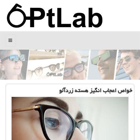
منو
خواص اعجاب انگیز هسته زردآلو