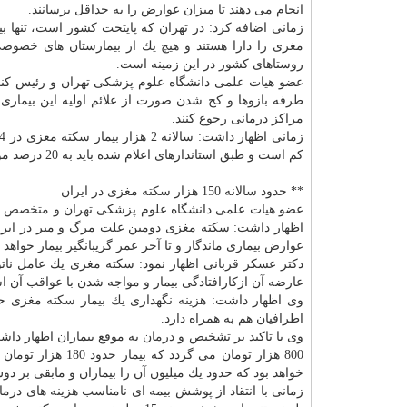
انجام می دهند تا میزان عوارض را به حداقل برسانند.
زمانی اضافه كرد: در تهران كه پایتخت كشور است، تنها 
مغزی را دارا هستند و هیچ یك از بیمارستان های خصوصی
روستاهای كشور در این زمینه است.
عضو هیات علمی دانشگاه علوم پزشكی تهران و رئیس كنگر
طرفه بازوها و كج شدن صورت از علائم اولیه این بیماری
مراكز درمانی رجوع كنند.
كم است و طبق استاندارهای اعلام شده باید به 20 درصد موارد مبتلا شدن برسد.
** حدود سالانه 150 هزار سكته مغزی در ایران
عضو هیات علمی دانشگاه علوم پزشكی تهران و
متخصص
اظهار داشت: سكته مغزی دومین علت مرگ و میر در ایران 
عوارض بیماری ماندگار و تا آخر عمر گریبانگیر بیمار خواهد ب
دكتر عسكر قربانی اظهار نمود: سكته مغزی یك عامل ناتوا
عارضه آن ازكارافتادگی بیمار و مواجه شدن با عواقب آن 
اطرافیان هم به همراه دارد.
وی با تاكید بر تشخیص و
درمان
به موقع بیماران اظهار داش
خواهد بود كه حدود یك میلیون آن را بیماران و مابقی بر د
زمانی با انتقاد از پوشش بیمه ای نامناسب هزینه های در