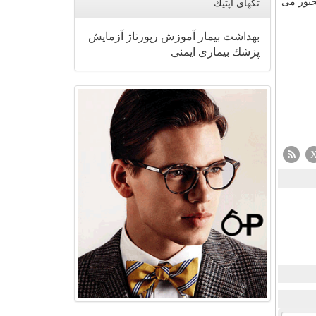
جبور می
تگهای اپتیك
بهداشت
بیمار
آموزش
رپورتاژ
آزمایش
پزشك
بیماری
ایمنی