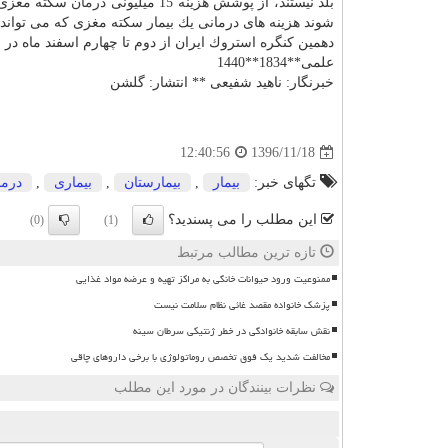
بلد نیستند، از پوشش هزینه 15 میلیونی
درمان
سكته مغزی ط
شوند هزینه های درمانی یك بیمار سكته مغزی كه می تواند با 
دهمین كنگره استروك ایران از دوم تا چهارم اسفند ماه در
علمی**1834**1440
خبرنگار: ناهید شفیعی ** انتشار: گلشن
1396/11/18
12:40:56
تگهای خبر:
بیمار
,
بیمارستان
,
بیماری
,
درما
این مطلب را می پسندید؟
(0)
(1)
تازه ترین مطالب مرتبط
ممنوعیت ورود حیوانات خانگی به مراکز تهیه و عرضه مواد غذایی
پزشک خانواده مقصد غائی نظام سلامت نیست
نقش سابقه خانوادگی در خطر ژنتیکی سرطان سینه
مخالفت شدید یک فوق تخصص روماتولوژی با برخی داروهای چاقی
نظرات بینندگان در مورد این مطلب
ن