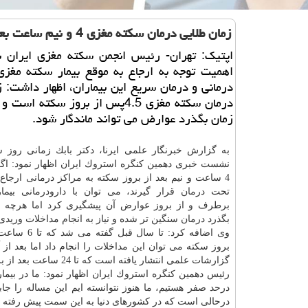
زمان طلایی درمان سكته مغزی 4 و نیم ساعت بعد از بروز سكته
اپتیك: تهران- رئیس انجمن سكته مغزی ایران با
اهمیت توجه به ارجاع به موقع بیمار سكته مغزی
درمانی و درمان سریع این بیماران، اظهار داشت: ز
درمان سكته مغزی 4.5پس از بروز سكته اس
زمان بگذرد عوارض می تواند ماندگار شود.
به گزارش خبرنگار علمی ایرنا، دكتر بابك زمانی روز 
نشست خبری دهمین كنگره استروك ایران اظهار نمود: اگر 
4 ساعت و نیم بعد از بروز سكته به مراكز درمانی ارجاع
تحت
درمان
قرار گیرند، می توان با دارودرمانی بیمار
برطرف و از بروز عوارض آن پیشگیری كرد اما هرچه ا
بگذرد
درمان
سنگین تر شده و نیاز به انجام مداخلات وریدی 
وی اضافه كرد: تا سال ق
بروز سكته می توان این مداخلات را انجام داد اما بعد از 
گزارشات علمی انتشار یافته است كه تا 24 ساعت بعد از بروز سكته هم می توان با انجام
رئیس دهمین كنگره استروك ایران اظهار نمود: ما در بیما
درحد صفر هستیم، ما هنوز نتوانسته ایم این مساله را جاب
درحالی است كه در كشورهای دنیا به این سمت پیش رفته 