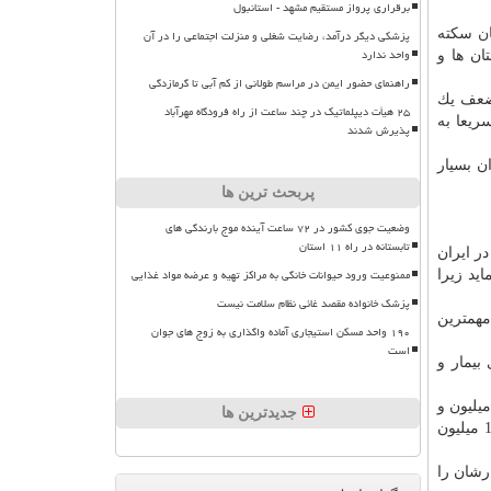
برقراری پرواز مستقیم مشهد - استانبول
ن
سكته
پزشکی دیگر درآمد، رضایت شغلی و منزلت اجتماعی را در آن
واحد ندارد
ان ها و
راهنمای حضور ایمن در مراسم طولانی از کم آبی تا گرمازدگی
 ضعف یك
۲۵ هیأت دیپلماتیک در چند ساعت از راه فرودگاه مهرآباد
ریعا به
پذیرش شدند
ن میزان بسیار
پربحث ترین ها
وضعیت جوی کشور در ۷۲ ساعت آینده موج بارندگی های
تابستانه در راه ۱۱ استان
زار سكته مغزی در ایران
ممنوعیت ورود حیوانات خانگی به مراکز تهیه و عرضه مواد غذایی
ید زیرا
پزشک خانواده مقصد غائی نظام سلامت نیست
مهمترین
۱۹۰ واحد مسکن استیجاری آماده واگذاری به زوج های جوان
است
 برای بیمار و
یلیون و
جدیدترین ها
800 هزار تومان می گردد كه بیمار حدود 180 هزار تومان آن را پرداخت می كند ولی اگر پس از این زمان باشد، هزینه بازكردن رگ 15 میلیون
رشان را