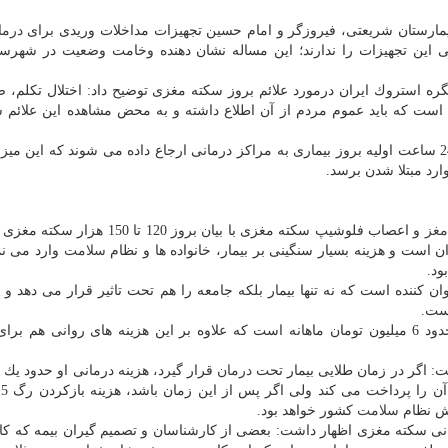
بیمارستان شریعتی، فیروزگر و امام حسین تجهیزات مداخلات وریدی برای
درما
 این تجهیزات را ندارند؛ این مساله نشان دهنده وخامت وضعیت در شهرست
ه استروك ایران درمورد علائم بروز سكته مغزی توضیح داد: اختلال تكلم،
 است كه باید عموم مردم از آن اطلاع داشته و به محض مشاهده این علائم س
زمانی اظهار داشت: سالانه 2 هزار بیمار سكته مغزی در 24 ساعت اولیه بروز بیماری به مراكز درمانی ارجاع داده می شوند كه ای
مغز
و اعصاب فلوشیپ سكته مغزی با بیان بروز 120 تا 150 ه
است و هزینه بسیار سنگینی بر بیمار، خانواده ها و نظام
سلامت
وارد می نما
ود.
ن كننده است كه نه تنها بیمار بلكه جامعه را هم تحت تاثیر قرار می دهد و 
است.
وی اظهار داشت: هزینه نگهداری یك بیمار سكته مغزی حدود 6 میلیون تومان ماهانه است كه علاوه بر این هزینه های روانی هم
ت: اگر در زمان طلایی بیمار تحت
درمان
قرار گیرد، هزینه درمانی او حدود یك م
وش نظام
سلامت
كشور خواهد بود.
مانی سكته مغزی اظهار داشت: بعضی از كارشناسان و تصمیم گیران بیمه كه كا