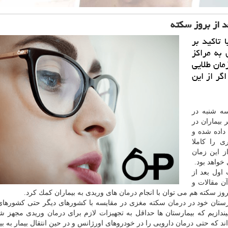
 تاكید بر
 به مراكز
مان طلایی
ت و اگر از این
سه شنبه در
بیماران در
 داده شده و
ی را كاملا
ز این زمان
خواهد بود.
بل گفته می شد كه تا 6 ساعت اول بعد از
آن مقالات و
درمان
های وریدی به بیماران كمك كرد.
رستان خود در
درمان
سكته مغزی در مقایسه با كشورهای دیگر حتی كشورهای
یندازیم كه بیمارستان ها حداقل به تجهیزات لازم برای
درمان
وریدی مجهز شون
اند كه حتی
درمان
دارویی را در خودروهای اورژانس و در حین انتقال بیمار به بی