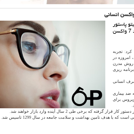
تو پاستور
ایران اظهار داشت: پیش بینی های لازم برای تولید 7 واكسن
كرد: تجربه
د، امروزه در
 روش مدرن
رنامه ریزی
رف انسانی
ه ضد بیماری
اویروس برای
ار گرفته كه برخی طی 2 سال آینده وارد بازار خواهند شد.
شی است كه با هدف تامین
بهداشت
و
سلامت
جامعه در سال 1299 تاسیس شد.