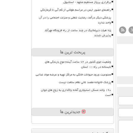
برقراری پرواز مستقیم مشهد - استانبول
راهنمای حضور ایمن در مراسم طولانی از کم آبی تا گرمازدگی
پزشکی دیگر درآمد، رضایت شغلی و منزلت اجتماعی را در آن
واحد ندارد
۲۵ هیأت دیپلماتیک در چند ساعت از راه فرودگاه مهرآباد
پذیرش شدند
پربحث ترین ها
وضعیت جوی کشور در ۷۲ ساعت آینده موج بارندگی های
تابستانه در راه ۱۱ استان
ممنوعیت ورود حیوانات خانگی به مراکز تهیه و عرضه مواد غذایی
پزشک خانواده مقصد غائی نظام سلامت نیست
۱۹۰ واحد مسکن استیجاری آماده واگذاری به زوج های جوان
است
جدیدترین ها