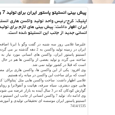
پیش بینی انستیتو پاستور ایران برای تولید 7 واكسن انسانی
اپتیك: كرج-رئیس واحد تولید واكسن هاری انستی
انسانی جدید از جانب این انستیتو شده است.
علیرضا غلامی روز سه شنبه در گفت وگو با ایرنا اضافه 
ایران در زمینه تولید
واكسن
به 2 دهه گذشته بر می گرد
انستیتو پاستور ایران،
واكسن
های انسانی مورد نیاز به
ساخته می گردد و تولید بعضی از
واكسن
ها هم در حال ب
است كه قبلا در كشور تولید نمی شد.
وی افزود: یكی از این
واكسن
ها،
واكسن
هاری برای مص
است كه برای ساخت این
واكسن
در میانه راه هستیم.
غلامی اظهار داشت: ساخت
واكسن
هایی مثل 'پنتاوالان' ك
هایی چون دیفتری، سیاه سرفه، هپاتیت و آنفولانزا و روت
گوارش كودكان كه در 3 سال آینده به بازار عرضه می شوند.
وی ادامه داد: تولید 7
واكسن
انسانی از جانب این انستیتو در دستور كار قر
انستیتو پاستور ایران موسسه ای تحقیقاتی تولیدی و آموز
7414/1535