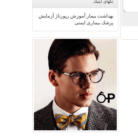
تگهای اپتیك
بهداشت
بیمار
آموزش
رپورتاژ
آزمایش
پزشك
بیماری
ایمنی