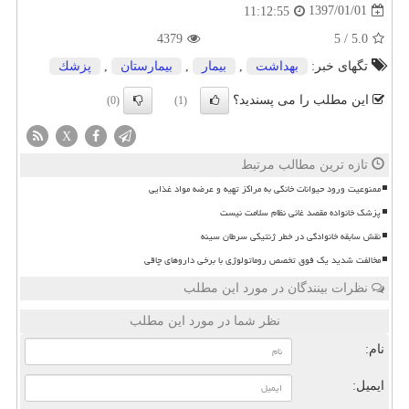
1397/01/01
11:12:55
4379
5
/
5.0
تگهای خبر:
بهداشت
,
بیمار
,
بیمارستان
,
پزشك
این مطلب را می پسندید؟
(0)
(1)
X
تازه ترین مطالب مرتبط
ممنوعیت ورود حیوانات خانگی به مراکز تهیه و عرضه مواد غذایی
پزشک خانواده مقصد غائی نظام سلامت نیست
نقش سابقه خانوادگی در خطر ژنتیکی سرطان سینه
مخالفت شدید یک فوق تخصص روماتولوژی با برخی داروهای چاقی
نظرات بینندگان در مورد این مطلب
نظر شما در مورد این مطلب
نام:
ایمیل: