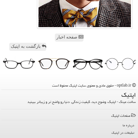
صفحه اخبار
بازگشت به اپتیک
optlab.ir - حقوق مادی و معنوی سایت اپتیك محفوظ است
اپتیك
ساخت عینک - اپتیک، وضوح دید، کیفیت زندگی. دنیا رو واضح تر و زیباتر ببینید
صفحات اپتیك
درباره ما
تبلیغات در اپتیك