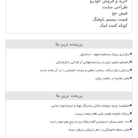
خرید و فروش خودرو
طراحی سایت
فیش حج
قیمت بیسیم باوفنگ
کوتاه کننده لینک
پربیننده ترین ها
برقراری پرواز مستقیم مشهد - استانبول
راهنمای حضور ایمن در مراسم طولانی از کم آبی تا گرمازدگی
پزشکی دیگر درآمد، رضایت شغلی و منزلت اجتماعی را در آن واحد ندارد
نقش تغذیه در سلامت روان
پربحث ترین ها
ممنوعیت ورود حیوانات خانگی به مراکز تهیه و عرضه مواد غذایی
پزشک خانواده مقصد غائی نظام سلامت نیست
۱۹۰ واحد مسکن استیجاری آماده واگذاری به زوج های جوان است
نقش سابقه خانوادگی در خطر ژنتیکی سرطان سینه