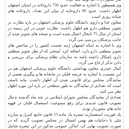
وی همینطور با اشاره به فعالیت حدود 750 داروخانه در استان اصفهان
اظهار داشت: حدود 90 داروخانه از میان این تعداد، داروخانه های
شبانه روزی است.
معاون غذا و داروی دانشگاه علوم پزشكی اصفهان در باره نظارت بر
تجویز منطقی
دارو
هم اظهار داشت: نظارت خوبی در این زمینه در
استان از سال 75 تابحال اعمال شده است و نسخه های تجویز شده از
جانب پزشكان بررسی می گردد.
وی با اشاره به اینكه اصفهان رُتبه نخست كشور را در شاخص های
تجویز منطقی
دارو
دارد، اضافه كرد: نُسخی كه از نظر تجویز منطقی
دارو
، اِشكال داشته باشد به
سازمان
نظام پزشكی برای بررسی و
دادن تذكر ارجاع می گردد.
كمال حیدری معاون بهداشتی دانشگاه علوم پزشكی اصفهان هم در
این نشست با اشاره به عرضه قلیان در چایخانه ها و پیگیری بعضی از
نمایندگان مجلس برای قانونی شدن آن اظهار داشت: مایه تاسف
است كه تعدادی از نمایندگان به طور سطحی در باره این مورد اظهار
نظر می كنند.
تعدادی از نمایندگان مجلس شورای اسلامی در چند ماه گذشته بدنبال
تصویب قانون جدیدی برای رفع ممنوعیت استعمال قلیان در قهوه
خانه های مجوزدار بودند.
یك فوریت استفساریه تبصره یك ماده 13 قانون جامع
كنترل
و مبارزه
ملی با دخانیات هم بهمن امسال در مجلس تصویب گردید كه در
صورت تصویب نهایی آن، اماكن عمومی مذكور در این تبصره شامل