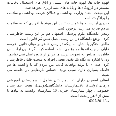
قهوه خانه ها، قهوه خانه های سنتی و اتاق های استعمال دخانیات
مستقر در فرودگاه ها و پایانه های مسافربری نخواهد شد.
این مبحث انتقاد وزارت
بهداشت
و فعالان عرصه
بهداشت
و
سلامت
را برانگیخته است.
حیدری از رسانه ها خواست تا در این پیوند با افرادی كه به
سلامت
مردم ضربه می زنند، برخورد كنند.
رییس دانشگاه علوم پزشكی اصفهان هم در این زمینه خاطرنشان
كرد: موضع دانشگاه در این زمینه، عمل طبق مُر قانون است.
طاهره چنگیز با اشاره به اینكه در زمان حاضر بر مبنای قانون، عرضه
قلیان در چایخانه ها ممنوع می باشد، اضافه كرد: اگر قانون آزاد شدن
قلیان در مجلس به تصویب برسد ما فراتر از قانون عمل نمی نماییم.
وی با اشاره به نگاه تك بعُدی بعضی افراد به مبحث قلیان خاطرنشان
كرد: عده ای با تولید توقعات كاذب بین مردم كه با واقعیت ها هم
فاصله بسیاری دارد، سبب تولید احساس نارضایتی در جامعه می
شوند.
استان اصفهان دارای 58 بیمارستان شامل11 بیمارستان آموزشی
درمانی(دولتی)، 26بیمارستان دانشگاهی(دولتی)، هفت بیمارستان
خصوصی، چهار بیمارستان خیریه، 10 بیمارستان وابسته به نهادها با
بیش از 6 هزار تخت است.
ت/6027/3011