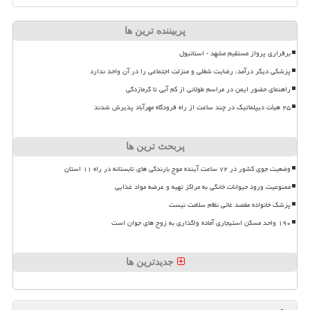
پربیننده ترین ها
برقراری پرواز مستقیم مشهد - استانبول
پزشکی دیگر درآمد، رضایت شغلی و منزلت اجتماعی را در آن واحد ندارد
راهنمای حضور ایمن در مراسم طولانی از کم آبی تا گرمازدگی
۲۵ هیأت دیپلماتیک در چند ساعت از راه فرودگاه مهرآباد پذیرش شدند
پربحث ترین ها
وضعیت جوی کشور در ۷۲ ساعت آینده موج بارندگی های تابستانه در راه ۱۱ استان
ممنوعیت ورود حیوانات خانگی به مراکز تهیه و عرضه مواد غذایی
پزشک خانواده مقصد غائی نظام سلامت نیست
۱۹۰ واحد مسکن استیجاری آماده واگذاری به زوج های جوان است
جدیدترین ها