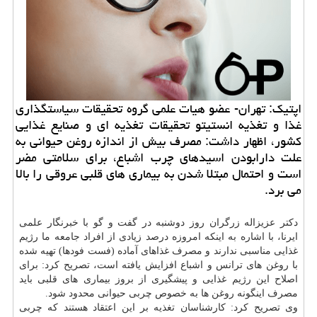
اپتیك: تهران- عضو هیات علمی گروه تحقیقات سیاستگذاری
غذا و تغذیه انستیتو تحقیقات تغذیه ای و صنایع غذایی
كشور، اظهار داشت: مصرف بیش از اندازه روغن حیوانی به
علت دارابودن اسیدهای چرب اشباع، برای سلامتی مضر
است و احتمال مبتلا شدن به بیماری های قلبی عروقی را بالا
می برد.
دكتر عزیزاله زرگران روز دوشنبه در گفت و گو با خبرنگار علمی
ایرنا، با اشاره به اینكه امروزه درصد زیادی از افراد جامعه ما رژیم
غذایی مناسبی ندارند و مصرف غذاهای آماده (فست فودها) تهیه شده
با روغن های ترانس و اشباع افزایش یافته است، تصریح كرد: برای
اصلاح این رژیم غذایی و پیشگیری از بروز بیماری های قلبی باید
مصرف اینگونه روغن ها به خصوص چربی حیوانی محدود شود.
وی تصریح كرد: كارشناسان تغذیه بر این اعتقاد هستند كه چربی