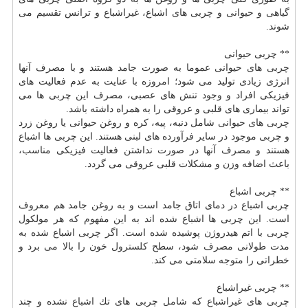
گیاهی و حیوانی و چربی های اشباع، غیراشباع و ترانس تقسیم می
شوند.
** چربی حیوانی
چربی های حیوانی عموما به صورت جامد هستند و با مصرف آنها
انرژی زیادی تولید می شود؛ امروزه با عنایت به عدم فعالیت های
فیزیكی افراد و وجود تنش های عصبی، مصرف این چربی ها می
تواند بیماری های قلبی و عروقی را به همراه داشته باشد.
چربی های حیوانی شامل دنبه، پیه، كره و روغن حیوانی یا روغن زرد
و چربی موجود در سایر فرآورده های لبنی هستند. این چربی ها اشباع
هستند و مصرف آنها در صورت نداشتن فعالیت فیزیكی مناسب،
باعث اضافه وزن و مشكلات قلبی عروقی می گردد.
** چربی اشباع
چربی اشباع در دمای اتاق جامد است و به روغن جامد هم معروف
است. این چربی ها اشباع شده اند به این مفهوم كه هر مولكول
چربی با اتم هیدروژن پوشیده شده است. اگر چربی اشباع شده به
مدت طولانی مصرف شود، سطح
كلسترول
خون را بالا می برد و
خطراتی را متوجه سلامتی می كند.
** چربی غیراشباع
چربی های غیراشباع كه شامل چربی های تك اشباع نشده و چند