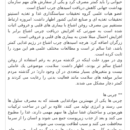
حیوانی را باید كمتر مصرف كرد و یكی از سفارش های مهم
سازمان
بهداشت
جهانی كاهش دریافت اسیدهای چرب اشباع است.
عضو هیات علمی گروه تحقیقات سیاستگذاری غذا و تغذیه انستیتو
تحقیقات تغذیه ای و صنایع غذایی كشور اظهار داشت: امروزه ارتباط
مستقیم بین مصرف روغن اشباع با بیماری های قلبی و عروقی اثبات
شده است به صورتی كه افزایش دریافت چربی اشباع برابر با
افزایش احتمال مبتلا شدن به بیماری های قلبی و عروقی است.
زرگران اضافه كرد: هرچه اسیدهای چرب اشباع در رژیم غذایی كمتر
باشد، غذا سالم تر است و مطالعات مختلف علمی هم این مورد را
ثابت كرده است.
وی در مورد علت اینكه در گذشته مردم به رغم استفاده از روغن
اشباع سالم تر بودند، اظهار داشت:
سلامت
، موضوعی یك عاملی
نیست و متغیرهای بسیار متعددی در آن وجود دارد؛ در گذشته مردم
سایر مولفه های
سلامت
مانند فعالیت بدنی را رعایت می كردند و
كمتر دچار مشكل می شدند.
** چربی ها
چربی ها یكی از مهمترین موادغذایی هستند كه به مصرف سلول ها
می رسند و انرژی تولید می كنند، علاوه بر این در ساخت تركیبات
هورمونی و ساختمان غشا سلول ها سهم مهمی دارند، غذا را مطبوع
می كنند و بعد از جذب زیرپوست جمع می شوند و انسان را از سرما
محافظت می كنند و سبب لطافت
پوست
می شوند.
به طوری كلی چربی ها و روغن ها به دو گروه اصلی چربی های