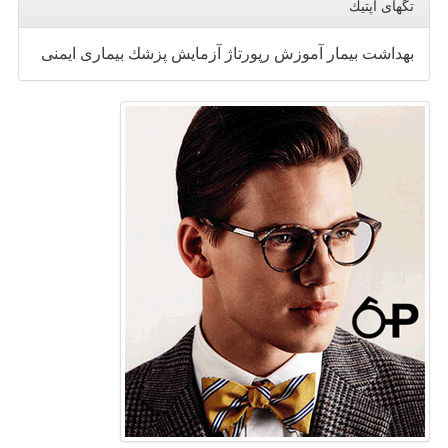
تگهای اپتیك
بهداشت
بیمار
آموزش
رپورتاژ
آزمایش
پزشك
بیماری
ایمنی