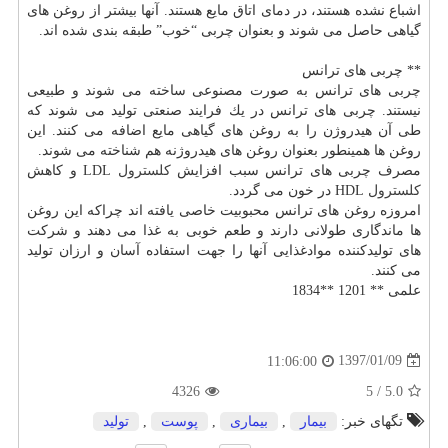
اشباع نشده هستند، در دمای اتاق مایع هستند. آنها بیشتر از روغن های
گیاهی حاصل می شوند و بعنوان چربی “خوب” طبقه بندی شده اند.
** چربی های ترانس
چربی های ترانس به صورت مصنوعی ساخته می شوند و طبیعی
نیستند. چربی های ترانس در یك فرایند صنعتی تولید می شوند كه
طی آن هیدروژن را به روغن های گیاهی مایع اضافه می كنند. این
روغن ها همینطور بعنوان روغن های هیدروژنه هم شناخته می شوند.
مصرف چربی های ترانس سبب افزایش
كلسترول
LDL و كاهش
كلسترول
HDL در خون می گردد.
امروزه روغن های ترانس محبوبیت خاصی یافته اند چراكه این روغن
ها ماندگاری طولانی دارند و طعم خوبی به غذا می دهند و شركت
های تولیدكننده موادغذایی آنها را جهت استفاده آسان و ارزان تولید
می كنند.
علمی ** 1201 **1834
1397/01/09
11:06:00
4326
5
/
5.0
تگهای خبر:
بیمار
,
بیماری
,
پوست
,
تولید