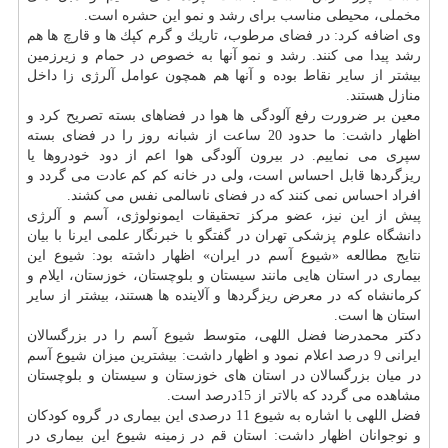
مخملی، محیطی مناسب برای رشد و نمو این حشره است.
وی اضافه كرد: در فضای مرطوب، تاریك و گرم كپك ها و قارچ ها هم
رشد پیدا می كنند. رشد و نمو آنها به خصوص در حمام و زیرزمین
بیشتر از سایر نقاط بوده و آنها هم همچون عوامل آلرژی زا داخل
منازل هستند.
معین بر ضرورت رفع آلودگی ها هوا در فضاهای بسته تصریح كرد و
اظهار داشت: ما حدود 20 ساعت از شبانه روز را در فضای بسته
سپری می نماییم. در بیرون آلودگی هوا اعم از دود خودروها یا
ریزگردها قابل احساس است، ولی در خانه كم كم عادت می گردد و
افراد احساس نمی كنند كه در فضای ناسالمی نفس می كشند.
پیش از این نیز، عضو مركز تحقیقات ایمونولوژی، آسم و آلرژی
دانشگاه علوم پزشكی تهران در گفتگو با خبرنگار علمی ایرنا با بیان
نتایج مطالعه «شیوع آسم در ایران» اظهار داشته بود: شیوع این
بیماری در استان هایی مانند سیستان و بلوچستان، خوزستان، ایلام و
كرمانشاه كه در معرض ریزگردها و آلاینده ها هستند، بیشتر از سایر
استان ها است.
دكتر محمدرضا فضل اللهی، متوسط شیوع آسم را در بزرگسالان
ایرانی 9 درصد اعلام نمود و اظهار داشت: بیشترین میزان شیوع آسم
در میان بزرگسالان در استان های خوزستان و سیستان و بلوچستان
مشاهده می گردد كه بالاتر از 15درصد است.
فضل اللهی با اشاره به شیوع 11 درصدی این بیماری در گروه كودكان
و نوجوانان اظهار داشت: استان قم در زمینه شیوع این بیماری در