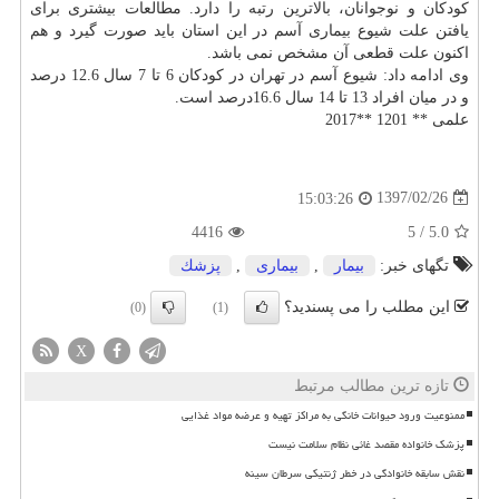
كودكان و نوجوانان، بالاترین رتبه را دارد. مطالعات بیشتری برای
یافتن علت شیوع بیماری آسم در این استان باید صورت گیرد و هم
اكنون علت قطعی آن مشخص نمی باشد.
وی ادامه داد: شیوع آسم در تهران در كودكان 6 تا 7 سال 12.6 درصد
و در میان افراد 13 تا 14 سال 16.6درصد است.
علمی ** 1201 **2017
1397/02/26
15:03:26
4416
5
/
5.0
تگهای خبر:
بیمار
,
بیماری
,
پزشك
این مطلب را می پسندید؟
(0)
(1)
X
تازه ترین مطالب مرتبط
ممنوعیت ورود حیوانات خانگی به مراکز تهیه و عرضه مواد غذایی
پزشک خانواده مقصد غائی نظام سلامت نیست
نقش سابقه خانوادگی در خطر ژنتیکی سرطان سینه