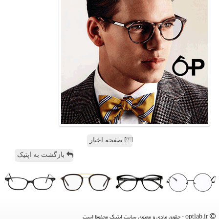
صفحه اخبار
بازگشت به اپتیک
optlab.ir - حقوق مادی و معنوی سایت اپتیك محفوظ است