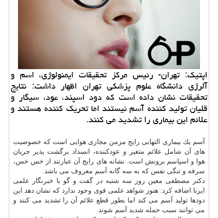
اپتیك: تهران- رئیس مركز تحقیقات ایمنولوژی، اسم و
آلرژی دانشگاه علوم پزشكی تهران اظهار داشت: نتایج
تحقیقات نشان داده است كه دود اسپند، عود، سیگار و
قلیان تولید كننده آسم نیستند اما تحریك كننده هستند و
علائم این بیماری را تشدید می كنند.
آسم یك بیماری التهابی رایج مزمن مجاری هوایی است كه خصوصیت
های آن شامل علائم متغیر و عودكننده، انسداد برگشت پذیر جریان
هوا و اسپاسم برونش است. نشانه های رایج آن عبارتند از خس خس،
سرفه و تنگی نفس كه به سه گانه آسم معروف می باشد.
دكتر مصطفی معین روز سه شنبه در گفت و گو با خبرنگار علمی
ایرنا اضافه كرد: هنوز شواهد علمی قوی وجود ندارد كه نشان دهد این
دودها تولید آسم می كند اما بطور قطع علائم آن را تشدید می كنند و
می توانند سبب حمله شدید آسم شوند.