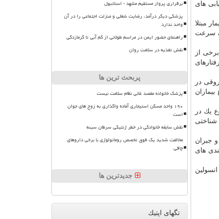
برقراری پرواز مستقیم مشهد - استانبول
ابی های
پزشکی دیگر درآمد، رضایت شغلی و منزلت اجتماعی را در آن
ج آن در نشریه پزشكی مراقبت های دیابت (Diabetes Care) انتشار یافته است، محققان سطح توانایی های 82 بیمار مبتلا
واحد ندارد
 سرعت
راهنمای حضور ایمن در مراسم طولانی از کم آبی تا گرمازدگی
نقش تغذیه در سلامت روان
برخی از
فتارهای
پربحث ترین ها
روقی در
بیماران
پزشک خانواده مقصد غائی نظام سلامت نیست
۱۹۰ واحد مسکن استیجاری آماده واگذاری به زوج های جوان
ع یك در
است
 شناختی
نقش سابقه خانوادگی در خطر ژنتیکی سرطان سینه
مخالفت شدید یک فوق تخصص روماتولوژی با برخی داروهای
و جبران
چاقی
دی های
انسولین
جدیدترین ها
تگهای اپتیك