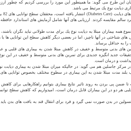
ن این طرح می گوید: ما همینطور این مورد را بررسی كردیم كه چطور ارزی
ماری دیابت نوع یك مرتبط می باشد.
بر پایه این گزارش كه نتای
استاندارد
حافظه،
ع همه بیماران مبتلا به دیابت نوع یك برای مدت طولانی نباید نگران باشند، 
 های شناختی در آنها ناچیز، اما در بعضی دیگر كاهش سطح این توانایی ها با ر
 را به حداقل برساند.
ین های بدنی متوسط و خفیف در كاهش مبتلا شدن به بیماری های قلبی و ع
 تحقیقات جدید انگیزه جدیدی برای تمرین های بدنی متوسط و خفیف در این نوع 
داشت
و
درمان
است.
مركز جاسلین هم می گوید: در حالیكه میزان مبتلا شدن به بیماری دیابت نو
 بلند مدت مبتلا شدن به این بیماری در سطوح مختلف بخصوص توانایی های
من پی بردن به روند تاثیر نتایج بیماری بتوانیم راهكارهایی برای كاهش 
بی هر دو در این بیماران قابل
درمان
است، امیدواریم كه كاهش سطح توانمن
نسولین در بدن صورت نمی گیرد و فرد برای انتقال قند به بافت های بدن باید 