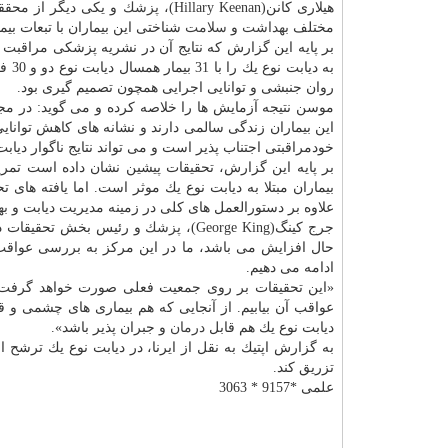
هیلاری كانن(Hillary Keenan)،
پزشك
و یكی دیگر از محققا
مختلف
بهداشت
و
سلامت
شناختی این بیماران با تبعات بی
به دیابت نوع یك را با 31 بیمار همسال دیابت نوع دو و 30 فرد سالم مقایسه كردند. ارزیابی های آنها شامل آزمایش های
روان جنبشی و توانایی اجرایی همچون تصمیم گیری بود.
موسن نتیجه آزمایش ها را خلاصه كرده و می گوید: در مجمو
این بیماران زندگی سالمی دارند و نشانه های كاهش توانایی
خودمراقبتی اجتناب پذیر است و می تواند نتایج ناگوار دیابت
بر پایه این گزارش، تحقیقات پیشین نشان داده است تمر
بیماران مبتلا به دیابت نوع یك موثر است. اما یافته های
علاوه بر دستورالعمل های كلی در زمینه مدیریت دیابت و
به
جرج كینگ(George King)،
پزشك
و رئیس بخش تحقیقات در 
حال افزایش می باشد، ما در این مركز به بررسی عواقب
ادامه می دهیم.
«این تحقیقات بر روی جمعیت فعلی صورت خواهد گرفت تا ض
عواقب آن بیابیم. از آنجایی كه هم بیماری های چشمی و قل
دیابت نوع یك هم قابل
درمان
و جبران پذیر باشد».
به گزارش اپتیك به نقل از ایرنا، در دیابت نوع یك ترشح ا
تزریق كند.
علمی *9157 * 3063