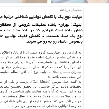
محققان دریافتند
دیابت نوع یك با كاهش توانایی شناختی مرتبط م
اپتیك: تهران- یافته تحقیقات گروهی از محققان
نشان داده است افرادی كه در بلند مدت به بیما
نوع یك مبتلا هستند، با كاهش خفیف توانایی ها
بخصوص حافظه رو به رو می شوند.
به گزارش روز چهارشنبه گروه علمی ایرنا از پایگاه اطلاع
و پزشكی ساینس دیلی(sciencedaily)، محقق
جاسلین (Joslin) در ماساچوست آمریكا بیماران مبتلا ب
این مركز را كه دست كم 50 سال به این بیماری مبت
بیماران همسال مبتلا به دیابت نوع 2 یا افراد
این نتیجه دست یافته اند.
به گفته جیل موسن (Gail Musen)،
پزشك
و یكی از مح
تحقیقات دیابت مركز جاسلین این تحقیق نخستین مطالع
مورد این است كه آیا دامنه فعالیت های شناختی در گروهی
سالمند مبتلا به دیابت نوع یك به مدت 50 سال و بیشتر، تحت تاثیر قرار گرفته است یا خیر.
موسن تاكید می كند: كاهش خفیف توانایی های شناختی در ب
حد وسط توانایی شناختی نسبت به سن خود می مانند.