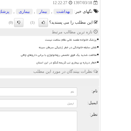
1397/03/18
12:22:27
تگهای خبر:
بهداشت
,
بیمار
,
بیماری
,
پزشك
این مطلب را می پسندید؟
(0)
(1)
تازه ترین مطالب مرتبط
پزشک خانواده مقصد غائی نظام سلامت نیست
نقش سابقه خانوادگی در خطر ژنتیکی سرطان سینه
مخالفت شدید یک فوق تخصص روماتولوژی با برخی داروهای چاقی
اخطار درباره ی بیماری تب کریمه کنگو در این استان
نظرات بینندگان در مورد این مطلب
ن
نام:
ایمیل:
نظر: