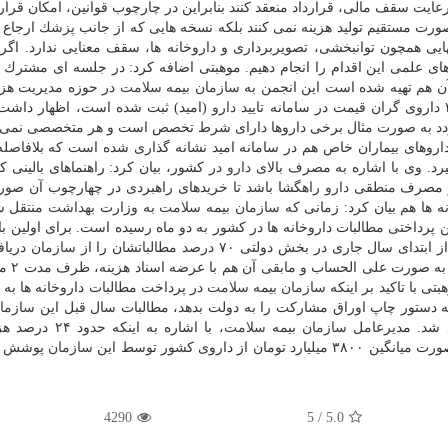
رعایت سقف مالی، قرارداد منعقد كنند بنابراین در چارچوب قوانین، امكان قرارد
 صورت مستقیم تولید هزینه نمی كنند بلكه نسخه هایی كه از جانب
پزشك
ارجاع 
شهایی همچون توانبخشی، تصویربرداری و داروخانه ها، سقف معنایی ندارد. اگر 
ن های علمی این اقدام را انجام دهیم. موهبتی اضافه كرد: در جلسه ای مشترك ب
آن هم تهیه شده است این انجمن به
سازمان
بیمه
سلامت
در حوزه مدیریت هزی
دارو
(امید) ثبت شده است، اظهار داشت:
 به صورت مثال برخی داروها دارای شرط تخصص است و هر متخصصی نمی تو
 داروهای بیماران خاص هم در سامانه امید نشانه گذاری شده است كه بلافاصل
یرد. وی با اشاره به مصرف بالای
دارو
در كشور، بیان كرد: راهنماهای بالینی 
 مصرف منطقی
دارو
راهگشا باشد تا خریدهای راهبردی در چهارچوب آن صور
ه ها هم بیان كرد: زمانی كه
سازمان
بیمه
سلامت
به وزارت
بهداشت
منتقل ش
 بود كه اكنون میانگین پرداختی مطالبات داروخانه ها در كشور به دو ماه رسیده است. برای اولین 
 ابتدای سال جاری در بخش دولتی ۷۰ درصد مطالباتشان را از
سازمان
دریاف
اند. وی ادامه داد: ۶۰ تا
سازمان
بیمه
سلامت
در پرداخت مطالبات داروخانه ها به ر
ه دستور چاپ اوراق مشاركت را به دولت بدهد، مطالبات سال قبل این
سازما
د شد. مدیرعامل
سازمان
بیمه
سلامت
، با اشاره به اینكه حدود ۲۴ درصد هزینه های
مان از داروی كشور توسط این
سازمان
پوشش د
4290
5
/
5.0