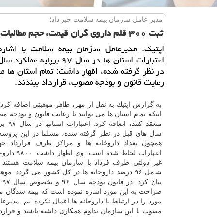
مدیر عامل سازمان بیمه سلامت خبر داد؛
ثبت ۳۰۰ قلم داروی گران قیمت، حجم مطالبات داروخانه ها
اپتیك: مدیرعامل سازمان بیمه سلامت با اشاره 
اعتبارات استان ها در سال ۹۷ برپایه
در نظر گرفته شده، اظهار داشت: تمام استان ها می 
رعایت قانون و بودجه مصوب، قرارداد ببندند.
به گزارش اپتیك به نقل از مهر، طاهر موهبتی اضافه كرد: 
اینكه تمام استان ها می توانند با رعایت قانون و بودجه م
منعقد كنند، ا
سال های قبل در نظر گرفته شده، مسلما در این پروسه 
همچون تعداد داروخانه ها و مراكز طرف قرارداد ج
اعتبارات لحاظ شده اس
غیر دولتی طرف قرداد با
سازمان
بیمه
سلامت
هستند ك
شامل ۹۶ درصد داروخانه ها در كل كشور می گردد. موه
بیان
صراحت به این مورد اشاره نموده است كه بیمه شدگان م
مورد را در ارتباط با داروخانه ها اعمال نكرده ایم. مدیرع
مصوب با این
سازمان
تداوم همكاری داشته باشند و قراردا