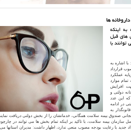
به اینكه
 عملكرد سال های قبل
توانند با
با اشاره به
صوب قرارداد
ضافه كرد: اعتبارات استانها در سال ۹۷ برپایه عملكرد
تمام موارد
هت افزایش
ت. وی اظهار داشت: ۹۸۰۰ داروخانه دولتی و
ه این عدد
بتی در ادامه
 كرد: در قانون بودجه سال ۹۶ و بخصوص سال ۹۷ قانونگذار به
جانی صندوق بیمه
سلامت
همگانی، خدماتشان را از بخش دولتی دریافت نمایند 
امل
سازمان
بیمه
سلامت
، با تاكید بر اینكه تمام بخش ها می توانند در چارچو
د جدید با رعایت بودجه مصوب منعی ندارد، اظهار داشت: مدیران استانها می تو