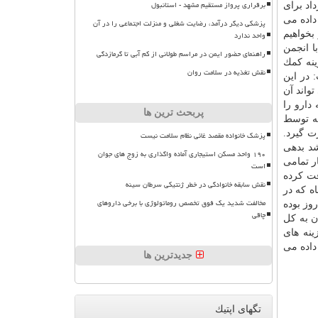
برقراری پرواز مستقیم مشهد - استانبول
اد برای
داده می
پزشکی دیگر درآمد، رضایت شغلی و منزلت اجتماعی را در آن
بخواهیم
واحد ندارد
ا انجمن
راهنمای حضور ایمن در مراسم طولانی از کم آبی تا گرمازدگی
نه كمك
نقش تغذیه در سلامت روان
 در این
اند آن
ه
دارو
را
پربحث ترین ها
كه توسط
ت گیرد.
پزشک خانواده مقصد غائی نظام سلامت نیست
د بدهی
۱۹۰ واحد مسکن استیجاری آماده واگذاری به زوج های جوان
بار تمامی
است
ت كرده
نقش سابقه خانوادگی در خطر ژنتیکی سرطان سینه
 ۷۰ درصد مطالبات داروخانه ها هم به صورت علی الحساب و مابقی آن هم با عرضه اسناد هزینه، ظرف مدت ۲ ماه كه در
مخالفت شدید یک فوق تخصص روماتولوژی با برخی داروهای
وز بوده
چاقی
ن
به كل
اده می
جدیدترین ها
تگهای اپتیك