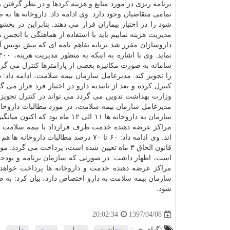
برنامه ریزی در مورد منابع و هزینه كردها و در نظر گرفتن 
تمامی متقاضیان وجود دارد. وی ادامه داد: داروخانه ها به
شود را در اختیار بیماران قرار می دهند. بنابراین در بخ
مدیریت هزینه نماییم باید با استفاده از هماهنگی با انجم
داروسازان مقرر شد برپایه تفاهم نامه ای كه پیش نویس 
نماید. وی با اشاره به اینكه به منظور مدیریت هزینه، ۳۰۰ داروی گران قیمت در سامانه تایید
سامانه به صورت مكانیزه بعضی از پارامترها
كنترل
می گردد
را تجویز كند. مدیرعامل
سازمان
بیمه
سلامت
، ادامه داد:
كنترل
كرده و بعد از تاییدیه
دارو
در اختیار فرد قرار می گ
وزارت
بهداشت
تدوین می گردد می تواند در
كنترل
تجویز
مدیرعامل
سازمان
بیمه
سلامت
، در مورد مطالبات داروخان
سازمان
به داروخانه ها ۱۱ الی ۱۲ ماه
مراكز عرضه دهنده خدمت طرف قرارداد با بیمه
سلامت
از
قانون الحاق ۳ ماه تعیین شده است، پرداخت می گردد. موهبتی با تاكید بر اینكه
است، اظهار داشت: در صورتی كه
سازمان
برنامه و بودج
مراكز عرضه دهنده خدمت و داروخانه ها پرداخت خواه
سازمان
بیمه
سلامت
به
دارو
اختصاص دارد، بیان كرد: به صورت میانگین ۳۸۰۰ میلیارد تو
شود.
1397/04/08
20:02:34
تگهای خبر:
بهداشت
,
بیمار
,
بیمه
,
دارو